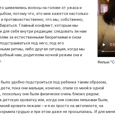
то шевелились волосы на голове от ужаса и
дыбом, потому что, это мне кажется настолько
 и противоестественно, что мы, собственно,
бираться. Главный конфликт, которым мы
и для себя внутри редакции: следовать ли нам
елям за естественными биоритмами и сном
 подстраиваться под него, под его
ными ритмы, либо другая ситуация, когда мы
добный нам, родителям ночной режим сна и
я.
Фильм "С
 было удобно подстроиться под ребенка таким образом,
 дети, пока они малыши, конечно, спали со мной в одной
а, поскольку они были физически очень близко рядом:
а детскую кроватку или, когда они совсем ляльками были,
моей кровати лежали – и я их просто на автопилоте, на
кормила грудью и при этом даже не просыпалась. И для меня