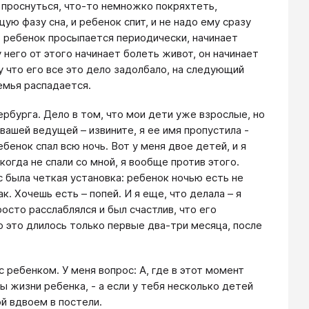
 проснуться, что-то немножко покряхтеть,
ю фазу сна, и ребенок спит, и не надо ему сразу
: ребенок просыпается периодически, начинает
у него от этого начинает болеть живот, он начинает
му что его все это дело задолбало, на следующий
семья распадается.
рбурга. Дело в том, что мои дети уже взрослые, но
 вашей ведущей – извините, я ее имя пропустила -
ебенок спал всю ночь. Вот у меня двое детей, и я
огда не спали со мной, я вообще против этого.
с была четкая установка: ребенок ночью есть не
к. Хочешь есть – попей. И я еще, что делала – я
росто расслаблялся и был счастлив, что его
но это длилось только первые два-три месяца, после
с ребенком. У меня вопрос: А, где в этот момент
ы жизни ребенка, - а если у тебя несколько детей
ой вдвоем в постели.