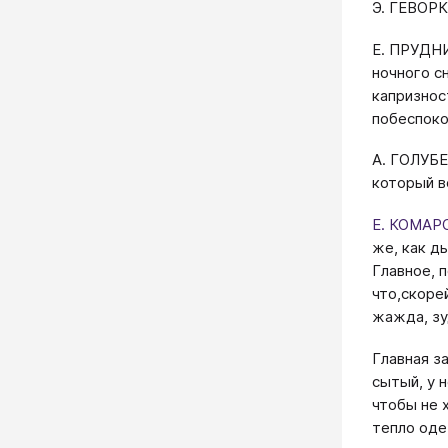
Э. ГЕВОРК
Е. ПРУДНИ
ночного сн
капризнос
побеспоко
А. ГОЛУБЕ
который в
Е. КОМА
же, как д
Главное, 
что,скоре
жажда, зу
Главная з
сытый, у 
чтобы не 
тепло оде