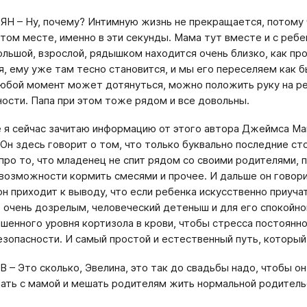
ЯН – Ну, почему? Интимную жизнь не прекращается, потому 
этом месте, именно в эти секунды. Мама тут вместе и с ребе
ольшой, взрослой, рядышком находится очень близко, как пр
я, ему уже там тесно становится, и мы его переселяем как б
любой момент может дотянуться, можно положить руку на реб
ности. Папа при этом тоже рядом и все довольны.
 я сейчас зачитаю информацию от этого автора Джеймса Ма
. Он здесь говорит о том, что только буквально последние с
 про то, что младенец не спит рядом со своими родителями,
 возможности кормить смесями и прочее. И дальше он говорит
он приходит к выводу, что если ребенка искусственно приуча
е очень дозрелым, человеческий детеныш и для его спокойно
шенного уровня кортизола в крови, чтобы стресса постоянно
безопасности. И самый простой и естественный путь, который
В – Это сколько, Эвелина, это так до свадьбы надо, чтобы о
ать с мамой и мешать родителям жить нормальной родител