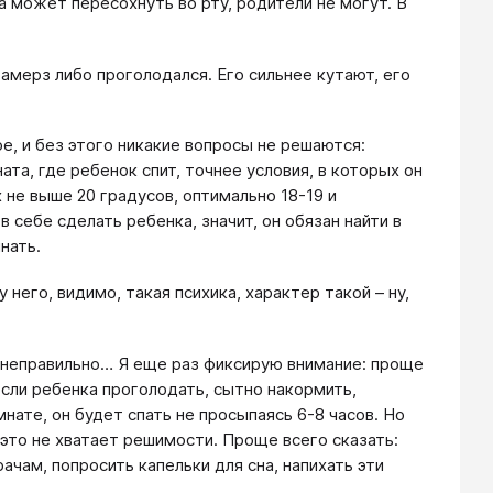
ка может пересохнуть во рту, родители не могут. В
замерз либо проголодался. Его сильнее кутают, его
ое, и без этого никакие вопросы не решаются:
та, где ребенок спит, точнее условия, в которых он
 не выше 20 градусов, оптимально 18-19 и
в себе сделать ребенка, значит, он обязан найти в
нать.
у него, видимо, такая психика, характер такой – ну,
 неправильно… Я еще раз фиксирую внимание: проще
 если ребенка проголодать, сытно накормить,
нате, он будет спать не просыпаясь 6-8 часов. Но
 это не хватает решимости. Проще всего сказать:
ачам, попросить капельки для сна, напихать эти