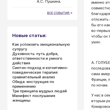
А.С. Пушкина.
именно эт
совместно
ВСЕ СОБЫТИЯ
благодаря
отложить 
бы его ка
во-первых
Новые статьи:
чтобы он т
ушах.
Как успокоить эмоциональную
супругу
Духовность: путь добра,
ответственности и умного
А. ГОЛУБЕ
действия
Синтон-подход и когнитивно-
последова
поведенческая терапия:
сама амер
сравнительный анализ
Франции, 
Обида: инструкция по
по ночам.
применению
Три принципа мудрых людей
У нас в с
Манифест послушания
женщины
вторым ре
Комаровск