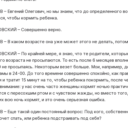
В – Евгений Олегович, но мы знаем, что до определенного во
ся, чтобы кормить ребенка.
ОВСКИЙ – Совершенно верно.
В – В каком возрасте она уже может этого не делать, пото
ВСКИЙ – По крайней мере, я знаю, что те родители, которы
го возраста не просыпаются. То есть после 6 месяцев вполне
0 не просыпаясь. Некоторым везет больше. Мои, например, де
амы в 24-00. До того времени совершенно спокойно, как пра
и и тратит 15 минут на то, чтобы ребенка покормить, после 
внимание: у нас очень часто женщины кормят ночью практич
ся с пересохшим ртом и с чувством жажды, но вместо того,
их всю ночь кормят, и это очень серьезная ошибка.
В – Еще такой один постоянный вопрос: Под кого, собственн
хочет спать, или ребенка подстраивать под себя?