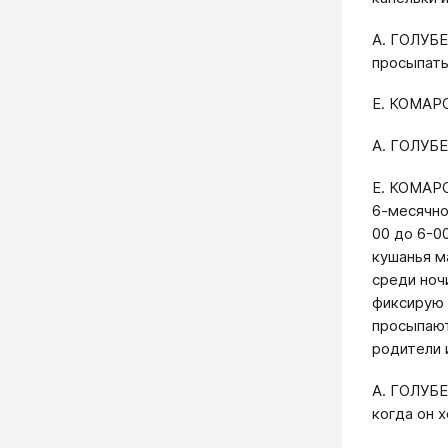
А. ГОЛУБЕ
просыпать
Е. КОМАР
А. ГОЛУБЕ
Е. КОМАРО
6-месячно
00 до 6-0
кушанья м
среди ноч
фиксирую 
просыпают
родители 
А. ГОЛУБЕ
когда он 