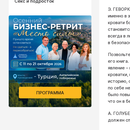
Секс и подросток
Э. ГЕВОРК
именно в 
кровати б
становитс
всегда в 
в безопас
Позвольте
его книга
явление –
кроватки,
историю, 
по себе н
ПРОГРАММА
было повы
что он в 
А. ГОЛУБЕ
должен сп