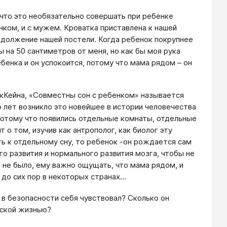
что это необязательно совершать при ребенке
нком, и с мужем. Кроватка приставлена к нашей
одолжение нашей постели. Когда ребенок покрупнее
ы на 50 сантиметров от меня, но как бы моя рука
енка и он успокоится, потому что мама рядом – он
кКейна, «Совместны сон с ребенком» называется
то лет возникло это новейшее в истории человечества
 потому что появились отдельные комнаты, отдельные
 о том, изучив как антрополог, как биолог эту
ть к отдельному сну, то ребенок -он рождается сам
го развития и нормального развития мозга, чтобы не
 не было, ему важно ощущать, что мама рядом, и
 до сих пор в некоторых странах…
н в безопасности себя чувствовал? Сколько он
ьской жизнью?