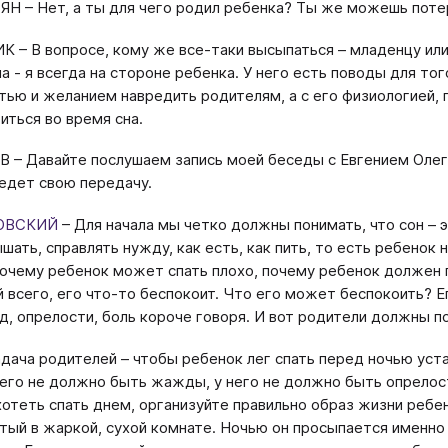
ЯН – Нет, а ты для чего родил ребенка? Ты же можешь поте
К – В вопросе, кому же все-таки высыпаться – младенцу ил
а - я всегда на стороне ребенка. У него есть поводы для то
тью и желанием навредить родителям, а с его физиологией, п
иться во время сна.
В – Давайте послушаем запись моей беседы с Евгением Оле
едет свою передачу.
РОВСКИЙ
– Для начала мы четко должны понимать, что сон – 
ышать, справлять нужду, как есть, как пить, то есть ребенок
почему ребенок может спать плохо, почему ребенок должен
й всего, его что-то беспокоит. Что его может беспокоить? 
д, опрелости, боль короче говоря. И вот родители должны п
адача родителей – чтобы ребенок лег спать перед ночью уст
него не должно быть жажды, у него не должно быть опрелосте
хотеть спать днем, организуйте правильно образ жизни ребе
тый в жаркой, сухой комнате. Ночью он просыпается именно 