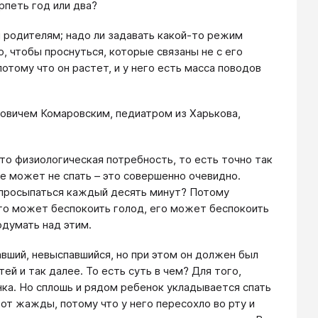
рпеть год или два?
и родителям; надо ли задавать какой-то режим
го, чтобы проснуться, которые связаны не с его
отому что он растет, и у него есть масса поводов
говичем Комаровским, педиатром из Харькова,
это физиологическая потребность, то есть точно так
 не может не спать – это совершенно очевидно.
 просыпаться каждый десять минут? Потому
Его может беспокоить голод, его может беспокоить
одумать над этим.
авший, невыспавшийся, но при этом он должен был
й и так далее. То есть суть в чем? Для того,
нка. Но сплошь и рядом ребенок укладывается спать
от жажды, потому что у него пересохло во рту и