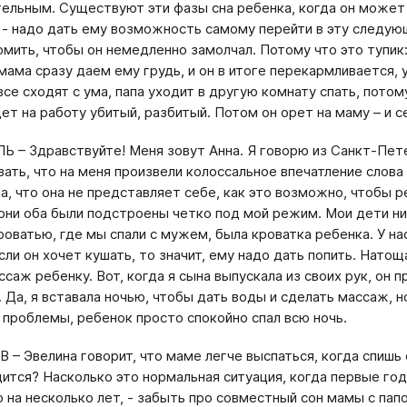
ельным. Существуют эти фазы сна ребенка, когда он может
 - надо дать ему возможность самому перейти в эту следующу
рмить, чтобы он немедленно замолчал. Потому что это тупик
 мама сразу даем ему грудь, и он в итоге перекармливается, 
 все сходят с ума, папа уходит в другую комнату спать, пото
дет на работу убитый, разбитый. Потом он орет на маму – и 
 – Здравствуйте! Меня зовут Анна. Я говорю из Санкт-Пете
азать, что на меня произвели колоссальное впечатление слова
а, что она не представляет себе, как это возможно, чтобы р
 они оба были подстроены четко под мой режим. Мои дети ник
роватью, где мы спали с мужем, была кроватка ребенка. У на
ли он хочет кушать, то значит, ему надо дать попить. Натоща
саж ребенку. Вот, когда я сына выпускала из своих рук, он п
. Да, я вставала ночью, чтобы дать воды и сделать массаж, 
и проблемы, ребенок просто спокойно спал всю ночь.
В – Эвелина говорит, что маме легче выспаться, когда спишь 
дится? Насколько это нормальная ситуация, когда первые год
о на несколько лет, - забыть про совместный сон мамы с пап