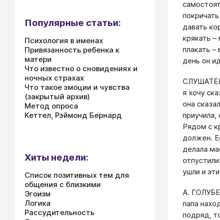
самостоят
покричать
Популярные статьи:
давать ко
крякать –
Психология в именах
плакать –
Привязанность ребенка к
матери
день он и
Что известно о сновидениях и
ночных страхах
СЛУШАТЕЛЬ
Что такое эмоции и чувства
я хочу ск
(закрытый архив)
она сказал
Метод опроса
Кеттел, Рэймонд Бернард
приучила,
Рядом с к
должен. Ес
делала мас
Хиты недели:
отпустили
ушли и эт
Список позитивных тем для
общения с близкими
А. ГОЛУБЕ
Эгоизм
Логика
папа нахо
Рассудительность
подряд, т