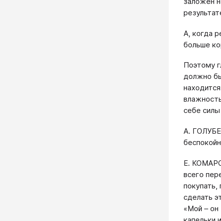
заложен н
результат
А, когда 
больше ко
Поэтому г
должно бы
находится
влажность 
себе силы
А. ГОЛУБЕВ
беспокойн
Е. КОМАРО
всего пер
покупать,
сделать э
«Мой – он 
капельки и