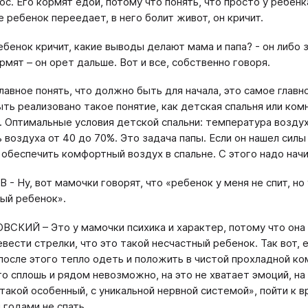
ос. Его кормят едой, потому что понять, что просто у ребен
е ребенок переедает, в него болит живот, он кричит.
ребенок кричит, какие выводы делают мама и папа? - он либо 
рмят – он орет дальше. Вот и все, собственно говоря.
лавное понять, что должно быть для начала, это самое главн
ть реализовано такое понятие, как детская спальня или комна
. Оптимальные условия детской спальни: температура воздух
воздуха от 40 до 70%. Это задача папы. Если он нашел силы 
 обеспечить комфортный воздух в спальне. С этого надо начи
 - Ну, вот мамочки говорят, что «ребенок у меня не спит, но 
ый ребенок».
ВСКИЙ – Это у мамочки психика и характер, потому что она
евести стрелки, что это такой несчастный ребенок. Так вот,
 после этого тепло одеть и положить в чистой прохладной ком
то сплошь и рядом невозможно, на это не хватает эмоций, на
такой особенный, с уникальной нервной системой», пойти к вр
 годами не спать.