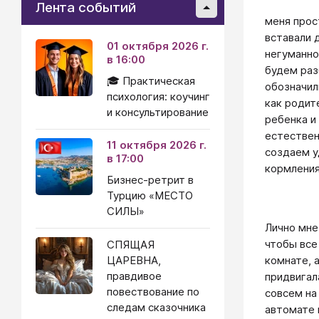
Лента событий
меня прос
вставали 
01 октября 2026 г.
негуманно
в 16:00
будем раз
🎓 Практическая
обозначил
психология: коучинг
как родит
и консультирование
ребенка и
естествен
11 октября 2026 г.
создаем у
в 17:00
кормлени
Бизнес-ретрит в
Турцию «МЕСТО
СИЛЫ»
Лично мне
чтобы все
СПЯЩАЯ
ЦАРЕВНА,
комнате, 
правдивое
придвигал
повествование по
совсем на 
следам сказочника
автомате 