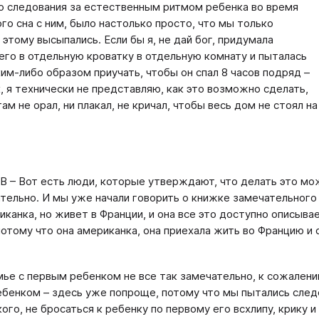
о следования за естественным ритмом ребенка во время
го сна с ним, было настолько просто, что мы только
 этому высыпались. Если бы я, не дай бог, придумала
его в отдельную кроватку в отдельную комнату и пыталась
ким-либо образом приучать, чтобы он спал 8 часов подряд –
, я технически не представляю, как это возможно сделать,
ам не орал, ни плакал, не кричал, чтобы весь дом не стоял на
В – Вот есть люди, которые утверждают, что делать это мо
тельно. И мы уже начали говорить о книжке замечательног
иканка, но живет в Франции, и она все это доступно описывае
потому что она американка, она приехала жить во Францию и 
емье с первым ребенком не все так замечательно, к сожалени
бенком – здесь уже попроще, потому что мы пытались след
ого, не бросаться к ребенку по первому его всхлипу, крику и