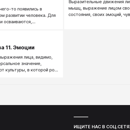
Выразительные движения л
мышц, выражение лицом сво
чего-то появились в
состояния, своих эмоций, чув
м развитии человека. Для
отношений.
и осваиваются,
я каждым ребенком в
о развития. Для чего?
.
равлять своими эмоциями,
а 11. Эмоции
звивать свою
ную сферу?
ыражения лица, видимо,
рсальное значение,
от культуры, в которой рос
я универсального
нева, например,
прилив крови к лицу,
 сдвинутые брови,
е ноздри, стиснутые
риоткрытые зубы.
ие о том, что помимо
ивной функции выражение
ИЩИТЕ НАС В СОЦ.СЕТЯ
бствует переживанию