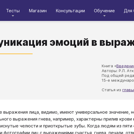
Тесты
Магазин
Консультации
Обучение
Для 
никация эмоций в выраж
Книга «
Введени
Авторы: Р.Л. Ат
Под общей ред
15-е междунаро
Статья из
главы
 выражения лица, видимо, имеют универсальное значение, не
ьного выражения гнева, например, характерны прилив крови 
тиснутые челюсти и приоткрытые зубы. Когда людям из пяти 
и фотографии лиц с выражениями счастья, гнева, печали, отв