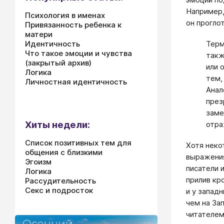
Например,
Психология в именах
он прогло
Привязанность ребенка к
матери
Идентичность
Терм
Что такое эмоции и чувства
такж
(закрытый архив)
или 
Логика
тем,
Личностная идентичность
Анал
през
заме
Хиты недели:
отра
Список позитивных тем для
Хотя неко
общения с близкими
выражения
Эгоизм
писатели 
Логика
прилив кр
Рассудительность
Секс и подросток
и у запад
чем на За
читателем,