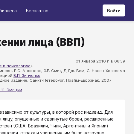
бизнеса
Бесплатно
Войти
ении лица (ВВП)
01 января 2010 г. в 06:39
е в психологию
»
кинсон, Р.С. Аткинсон, Э.Е. Смит, Д.Дж. Бем, С. Нолен-Хоэксема
акцией
В.П. Зинченко
дное издание, Санкт-Петербург, Прайм-Еврознак, 2007.
 11. Эмоции
зависимо от культуры, в которой рос индивид. Для
к лицу, опущенные и сдвинутые брови, расширенные
стран (США, Бразилии, Чили, Аргентины и Японии)
ращения, страха и удивления, им было нетрудно