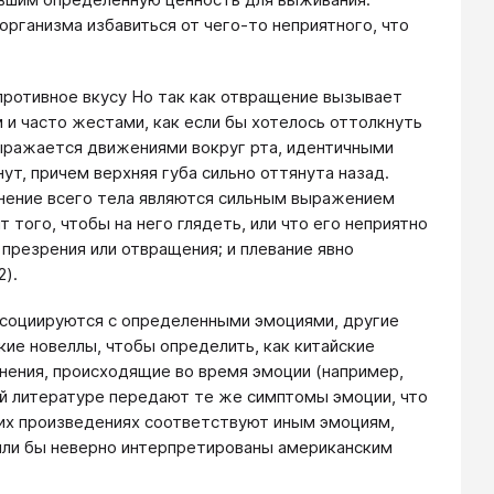
рганизма избавиться от чего-то неприятного, что
противное вкусу Но так как отвращение вызывает
и часто жестами, как если бы хотелось оттолкнуть
выражается движениями вокруг рта, идентичными
ут, причем верхняя губа сильно оттянута назад.
ранение всего тела являются сильным выражением
 того, чтобы на него глядеть, или что его неприятно
 презрения или отвращения; и плевание явно
2).
ссоциируются с определенными эмоциями, другие
кие новеллы, чтобы определить, как китайские
нения, происходящие во время эмоции (например,
ной литературе передают те же симптомы эмоции, что
ких произведениях соответствуют иным эмоциям,
были бы неверно интерпретированы американским