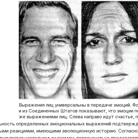
Выражения лиц универсальны в передаче эмоций. Ф
и из Соединенных Штатов показывают, что эмоции п
же выражениями лиц. Слева направо идут счастье, п
ьность определенных эмоциональных выражений подтвержда
ми реакциями, имеющими эволюционную историю. Согласно 
дчиняются наследуемым схемам, первоначально представля