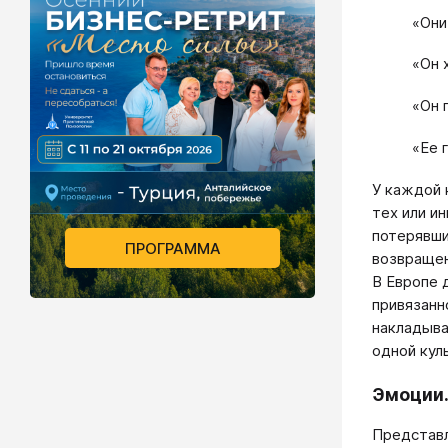
«Они
«Он 
«Он 
«Ее 
У каждой 
тех или и
потерявши
ПРОГРАММА
возвращен
В Европе 
привязанн
накладыва
одной кул
Эмоции.
Представл