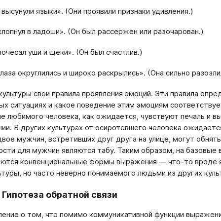
 высунули языки». (Они проявили признаки удивления.)
хлопнул в ладоши». (Он был рассержен или разочарован.)
почесал уши и щеки». (Он был счастлив.)
глаза округлились и широко раскрылись». (Она сильно разозли
культуры свои правила проявления эмоций. Эти правила опр
ных ситуациях и какое поведение этим эмоциям соответствуе
е любимого человека, как ожидается, чувствуют печаль и в
ии. В других культурах от осиротевшего человека ожидается
двое мужчин, встретивших друг друга на улице, могут обнят
ости для мужчин являются табу. Таким образом, на базовые 
ются конвенциональные формы выражения — что-то вроде я
ьтуры, но часто неверно понимаемого людьми из других куль
 Гипотеза обратной связи
ение о том, что помимо коммуникативной функции выражени