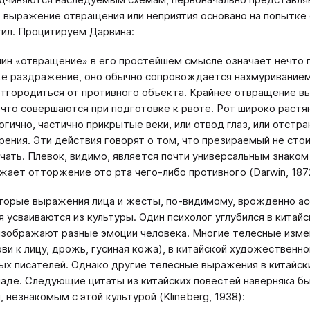
 выражение отвращения или неприятия основано на попытке о
тил. Процитируем Дарвина:
ин «отвращение» в его простейшем смысле означает нечто 
е раздражение, оно обычно сопровождается нахмуриванием 
отгородиться от противного объекта. Крайнее отвращение 
 что совершаются при подготовке к рвоте. Рот широко растян
огично, частично прикрытые веки, или отвод глаз, или отст
рения. Эти действия говорят о том, что презираемый не стоит
чать. Плевок, видимо, является почти универсальным знаком
жает отторжение ото рта чего-либо противного (Darwin, 187
торые выражения лица и жесты, по-видимому, врожденно а
 усваиваются из культуры. Один психолог углубился в китайс
изображают разные эмоции человека. Многие телесные изме
ови к лицу, дрожь, гусиная кожа), в китайской художествен
ных писателей. Однако другие телесные выражения в китайс
паде. Следующие цитаты из китайских повестей наверняка 
 незнакомым с этой культурой (Klineberg, 1938):