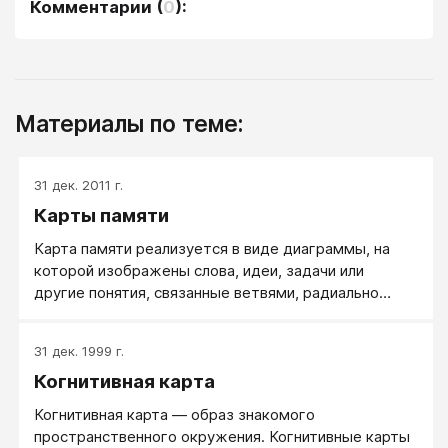
Комментарии
(
0
):
Материалы по теме:
31 дек. 2011 г.
Карты памяти
Карта памяти реализуется в виде диаграммы, на
которой изображены слова, идеи, задачи или
другие понятия, связанные ветвями, радиально
отходящими от центрального понятия или идеи. В
основе этой техники лежит принцип «радиального
31 дек. 1999 г.
мышления», то есть ассоциативного мышления,
Когнитивная карта
опорной точкой которого является центральный
образ. Подобный способ записи позволяет карте
Когнитивная карта — образ знакомого
памяти неограниченно расти и дополняться. Карты
пространственного окружения. Когнитивные карты
памяти используются для создания, визуализации,