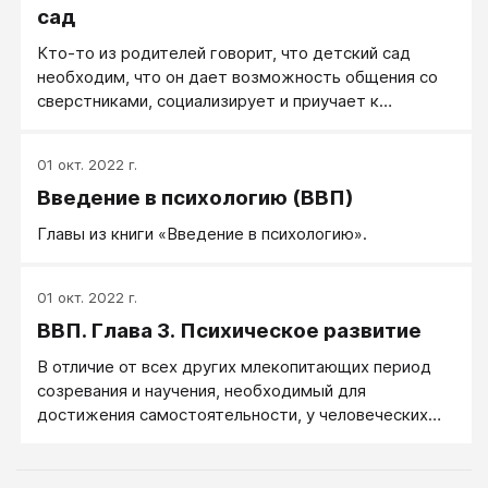
сад
Кто-то из родителей говорит, что детский сад
необходим, что он дает возможность общения со
сверстниками, социализирует и приучает к
разумной дисциплине. Другие родители
утверждают, что дети лучше развиваются дома, по
01 окт. 2022 г.
индивидуальной программе. Кто из них правы?
Введение в психологию (ВВП)
Главы из книги «Введение в психологию».
01 окт. 2022 г.
ВВП. Глава 3. Психическое развитие
В отличие от всех других млекопитающих период
созревания и научения, необходимый для
достижения самостоятельности, у человеческих
существ наиболее продолжительный. Вообще чем
сложнее нервная система организма, тем больше
время его созревания.