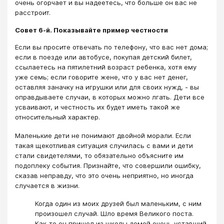
очень огорчает и вы надеетесь, что больше он вас не
расстроит.
Совет 6-й. Показывайте пример честности
Если вы просите отвечать по телефону, что вас нет дома;
если в поезде или автобусе, покупая детский билет,
ссылаетесь на пятилетний возраст ребенка, хотя ему
уже семь; если говорите жене, что у вас нет денег,
оставляя заначку на игрушки или для своих нужд, - вы
оправдываете случаи, в которых можно лгать. Дети все
усваивают, и честность их будет иметь такой же
относительный характер.
Маленькие дети не понимают двойной морали. Если
такая щекотливая ситуация случилась с вами и дети
стали свидетелями, то обязательно объясните им
подоплеку события. Признайте, что совершили ошибку,
сказав неправду, что это очень неприятно, но иногда
случается в жизни.
Когда один из моих друзей был маленьким, с ним
произошел случай. Шло время Великого поста.
Как-то он пришел из школы домой очень уставший