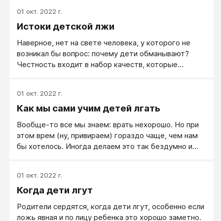
том, как они видели собаку размером с корову; о
01 окт. 2022 г.
том, что папа таскал маму за волосы, хотя ничего
Истоки детской лжи
такого в этой семье не было; о том, что они сами
участвовали в каких-то невероятных событиях, и т.
Наверное, нет на свете человека, у которого не
п.
возникал бы вопрос: почему дети обманывают?
Честность входит в набор качеств, которые
родители испокон веков стремятся привить
подрастающему поколению, а потому каждый
01 окт. 2022 г.
случай лжи нас так огорчает. Отношение к
Как мы сами учим детей лгать
детскому вранью может быть различным. Однако
следует помнить, что если ребенок лжет
Вообще-то все мы знаем: врать нехорошо. Но при
постоянно, то потом ему будет очень сложно
этом врем (ну, привираем) гораздо чаще, чем нам
остановиться. Детская ложь сначала забавляет нас,
бы хотелось. Иногда делаем это так бездумно и
а потом начинает огорчать. Давайте разберемся в
привычно, словно отыгрываем сценарий, роли в
истоках этого явления. Что приводит малышей к
котором расписаны заранее. Когда ученик
тому, что они начинают лгать?
01 окт. 2022 г.
опаздывает на урок, учителю положено на это
Когда дети лгут
отреагировать. Реагируют по-разному. Некоторые
выпроваживают опоздавших, некоторые, бросив
Родители сердятся, когда дети лгут, особенно если
укоризненный взгляд, кивком головы позволяют
ложь явная и по лицу ребенка это хорошо заметно.