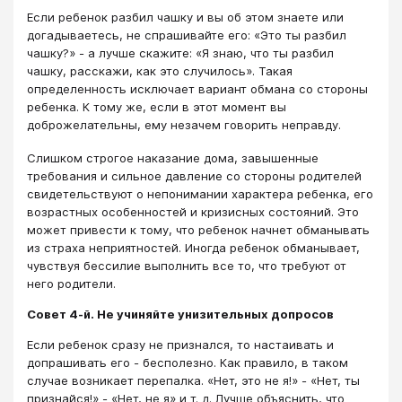
Если ребенок разбил чашку и вы об этом знаете или
догадываетесь, не спрашивайте его: «Это ты разбил
чашку?» - а лучше скажите: «Я знаю, что ты разбил
чашку, расскажи, как это случилось». Такая
определенность исключает вариант обмана со стороны
ребенка. К тому же, если в этот момент вы
доброжелательны, ему незачем говорить неправду.
Слишком строгое наказание дома, завышенные
требования и сильное давление со стороны родителей
свидетельствуют о непонимании характера ребенка, его
возрастных особенностей и кризисных состояний. Это
может привести к тому, что ребенок начнет обманывать
из страха неприятностей. Иногда ребенок обманывает,
чувствуя бессилие выполнить все то, что требуют от
него родители.
Совет 4-й. Не учиняйте унизительных допросов
Если ребенок сразу не признался, то настаивать и
допрашивать его - бесполезно. Как правило, в таком
случае возникает перепалка. «Нет, это не я!» - «Нет, ты
признайся!» - «Нет, не я» и т. д. Лучше объяснить, что