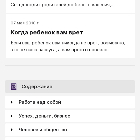
войти и сесть за парту, большинство же приступает
Сын доводит родителей до белого каления,
к расспросам (допросам?): а где, мол, тебя носило,
утверждая, что не трогал краску (или не
отвечай, голубчик.
притрагивался к шоколаду), когда пятна на его
07 мая 2018 г.
рубашке (на губах) говорят как раз обратное
Когда ребенок вам врет
Если ваш ребенок вам никогда не врет, возможно,
это не ваша заслуга, а вам просто повезло.
Содержание
Работа над собой
Успех, деньги, бизнес
Человек и общество