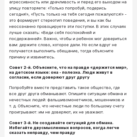
агрессивность или драчливость и перед его выходом на
улицу повторяете: «Только попробуй, подерись
сегодня!», «Пусть только на тебя сегодня пожалуются!» -
это формирует стереотип поведения, и вы как бы
неосознанно провоцируете эти поступки. В этих случаях
лучше сказать: «Веди себя поспокойней и
посдержанней». Важно, чтобы и ребенок мог довериться
вам: держите слово, которое дали. Но если вдруг не
получается выполнить обещание, тогда объясните
причину и извинитесь.
Совет 2-й. Объясните, что на правде «держится мир»,
на детском языке: она - полезна. Люди живут в
согласии, если доверяют друг другу
Попробуйте вместе представить такое общество, где
все друг друга обманывают. Опишите ситуации обмана и
нечестных людей: фальшивомонетчиков, мошенников и
т. д. Объясните, что нечестные люди по большому счету
проигрывают: им не доверяют, их не уважают.
Совет 3-й. Не создавайте ситуаций для обмана.
Избегайте двусмысленных вопросов, когда легче
сказать неправду, чем правду