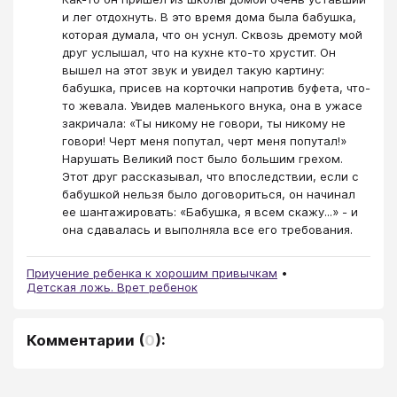
и лег отдохнуть. В это время дома была бабушка,
которая думала, что он уснул. Сквозь дремоту мой
друг услышал, что на кухне кто-то хрустит. Он
вышел на этот звук и увидел такую картину:
бабушка, присев на корточки напротив буфета, что-
то жевала. Увидев маленького внука, она в ужасе
закричала: «Ты никому не говори, ты никому не
говори! Черт меня попутал, черт меня попутал!»
Нарушать Великий пост было большим грехом.
Этот друг рассказывал, что впоследствии, если с
бабушкой нельзя было договориться, он начинал
ее шантажировать: «Бабушка, я всем скажу...» - и
она сдавалась и выполняла все его требования.
Приучение ребенка к хорошим привычкам
Детская ложь. Врет ребенок
Комментарии
(
0
):