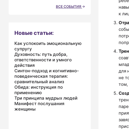
ребе
ВСЕ СОБЫТИЯ
навы
к ли
Отра
собы
Новые статьи:
потр
попр
Как успокоить эмоциональную
супругу
Трен
Духовность: путь добра,
соав
ответственности и умного
млад
действия
Синтон-подход и когнитивно-
для 
поведенческая терапия:
не т
сравнительный анализ
том,
Обида: инструкция по
применению
Созд
Три принципа мудрых людей
трен
Манифест послушания
паре
женщины
прия
завя
прис