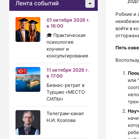
родс
Лента событий
Робкие и 
01 октября 2026 г.
неизбежны
в 16:00
войти в к
🎓 Практическая
отторжени
психология:
Пять сове
коучинг и
консультирование
Воспользу
11 октября 2026 г.
Поощ
в 17:00
или 
Бизнес-ретрит в
соот
Турцию «МЕСТО
нело
СИЛЫ»
трен
Науч
Телеграм-канал
начи
Н.И. Козлова
кото
ребе