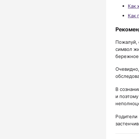
Как 
Как 
Рекомен
Пожалуй, 
символ жи
бережное
Очевидно,
обследова
В сознани
и поэтому
неполноц
Родители 
застенчив