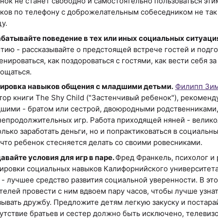
нок не станет свободно и самостоятельно пользоваться эти
ков по телефону с доброжелательным собеседником не так 
цу.
батывайте поведение в тех или иных социальных ситуаци
тию - рассказывайте о предстоящей встрече гостей и подго
енироваться, как поздороваться с гостями, как вести себя за
ощаться.
ировка навыков общения с младшими детьми.
Филипп Зи
тор книги The Shy Child ("Застенчивый ребенок"), рекоменд
шими - братом или сестрой, двоюродными родственниками,
непродолжительных игр. Работа приходящей няней - велик
олько заработать деньги, но и попрактиковаться в социальных
 что ребенок стесняется делать со своими ровесниками.
авайте условия для игр в паре.
Фред Франкель, психолог и
ировки социальных навыков Калифорнийского университета в
 - лучшее средство развития социальной уверенности. В эт
телей провести с ним вдвоем пару часов, чтобы лучше узнат
зывать дружбу. Предложите детям легкую закуску и постара
утствие братьев и сестер должно быть исключено, телевизо