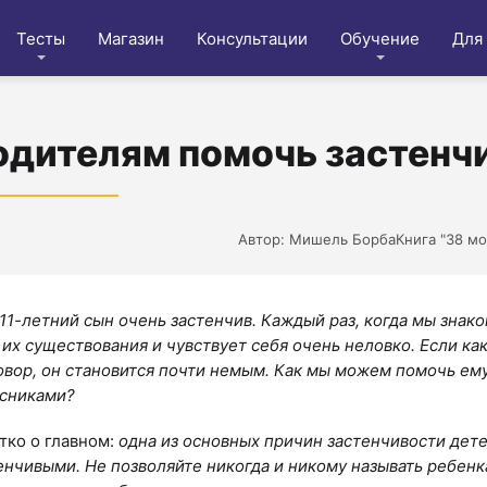
Тесты
Магазин
Консультации
Обучение
Для
одителям помочь застенч
Автор: Мишель БорбаКнига "38 мо
11-летний сын очень застенчив. Каждый раз, когда мы знак
 их существования и чувствует себя очень неловко. Если ка
овор, он становится почти немым. Как мы можем помочь ему
сниками?
тко о главном:
одна из основных причин застенчивости дете
енчивыми. Не позволяйте никогда и никому называть ребенка