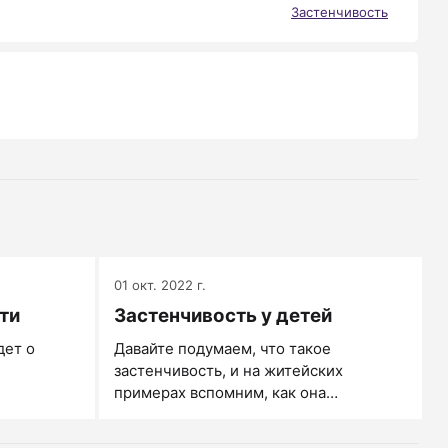
Застенчивость
01 окт. 2022 г.
ти
Застенчивость у детей
дет о
Давайте подумаем, что такое
застенчивость, и на житейских
примерах вспомним, как она
проявляется. Ребенок, хорошо
знающий урок, растерянно молчит или