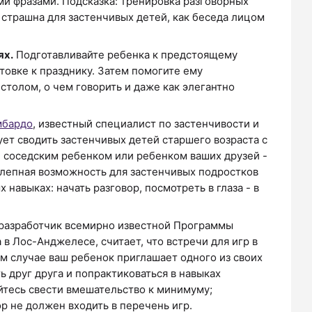
ми фразами. Подсказка: тренировка разговорных
страшна для застенчивых детей, как беседа лицом
ях.
Подготавливайте ребенка к предстоящему
товке к празднику. Затем помогите ему
 столом, о чем говорить и даже как элегантно
мбардо
, известный специалист по застенчивости и
ует сводить застенчивых детей старшего возраста с
 соседским ребенком или ребенком ваших друзей -
олепная возможность для застенчивых подростков
 навыках: начать разговор, посмотреть в глаза - в
 разработчик всемирно известной Программы
 Лос-Анджелесе, считает, что встречи для игр в
ом случае ваш ребенок приглашает одного из своих
ь друг друга и попрактиковаться в навыках
йтесь свести вмешательство к минимуму;
р не должен входить в перечень игр.