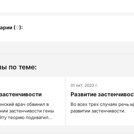
арии
(
0
):
ы по теме:
.
01 окт. 2022 г.
застенчивости
Развитие застенчивос
нский врач обвинил в
Во всех трех случаях речь и
нии застенчивости гены
развитии застенчивости.
Эту теорию подхватил
Кеттел. В своем 16-
личностном опроснике он