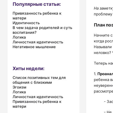
Популярные статьи:
На заметк
Привязанность ребенка к
проблему 
матери
Идентичность
План по
В чем задача родителей и суть
воспитания?
Начните с
Логика
когда рос
Личностная идентичность
Негативное мышление
Называли 
неловко? 
Теперь на
Хиты недели:
1.
Проанал
Список позитивных тем для
ребенка в
общения с близкими
неуверенн
Эгоизм
рассмотре
Логика
Личностная идентичность
Привязанность ребенка к
- За
матери
- Не