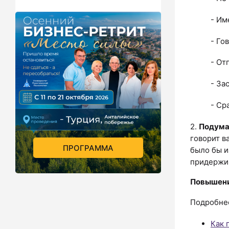
- Им
- Го
- От
- За
- Ср
2.
Подума
говорит в
ПРОГРАММА
было бы и
придержив
Повышени
Подробнее
Как 