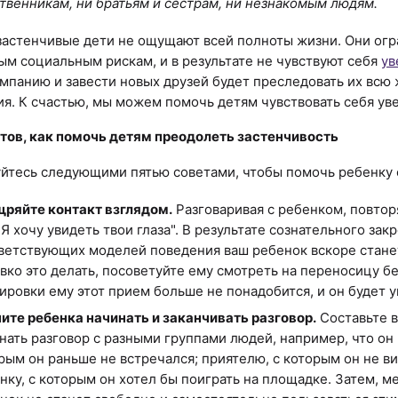
твенникам, ни братьям и сестрам, ни незнакомым людям.
застенчивые дети не ощущают всей полноты жизни. Они огр
м социальным рискам, и в результате не чувствуют себя
ув
омпанию и завести новых друзей будет преследовать их всю 
я. К счастью, мы можем помочь детям чувствовать себя уве
тов, как помочь детям преодолеть застенчивость
йтесь следующими пятью советами, чтобы помочь ребенку 
ряйте контакт взглядом.
Разговаривая с ребенком, повторя
"Я хочу увидеть твои глаза". В результате сознательного за
ветствующих моделей поведения ваш ребенок вскоре станет
вко это делать, посоветуйте ему смотреть на переносицу 
ировки ему этот прием больше не понадобится, и он будет у
ите ребенка начинать и заканчивать разговор.
Составьте в
нать разговор с разными группами людей, например, что он 
рым он раньше не встречался; приятелю, с которым он не ви
нку, с которым он хотел бы поиграть на площадке. Затем, м