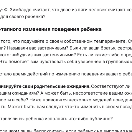
у:
Ф. Зимбардо считает, что двое из пяти человек считают с
для своего ребенка?
этапного изменения поведения ребенка
 того, что подумайте о своем собственном темпераменте. Сч
ли? Называли вас застенчивым? Были ли ваши братья, сест
кого-нибудь из них застенчивыми? Есть ли какие-либо опре
Что помогает вам чувствовать себя увереннее в групповых
стало время действий по изменению поведения вашего реб
изируйте свои родительские ожидания.
Соответствуют ли
ашим ожиданиям? А может быть, несоответствие вашим ожид
ости в себе? Ниже приводятся несколько моделей поведен
ть. Может быть, вам следует что-то изменить в своем пове
ставляли вы ребенка исполнять что-либо публично?
 слишком ли вы беспокоитесь, если ребенок не выполнил ка