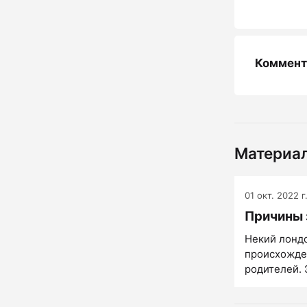
Коммент
Материал
01 окт. 2022 г
Причины 
Некий лондо
происхожде
родителей. 
психолог Р. 
факторном 