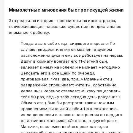
Мимолетные мгновения быстротекущей жизни
Эта реальная история - пронзительная иллюстрация,
подчеркивающая, насколько существенно пристальное
внимание к ребенку.
Представьте себе отца, сидящего в кресле. По
случаю пятидесятилетия он мрачен, в дурном
расположении духа и ему все действует на нервы.
Вдруг в комнату вбегает его 11-летний сын,
залезает к нему на колени и начинает методично
целовать его в обе щеки по очереди,
приговаривая: «Раз, два, три...» Мрачный отец
раздраженно спрашивает: «Что ты, собственно,
делаешь?» Ребенок отвечает: «Я хочу поцеловать
тебя 50 раз, ведь у тебя сегодня день рождения!»
Обычно отец был бы растроган таким нежным
проявлением сыновней любви. Но к сожалению,
из-за депрессии и плохого настроения он сердито
отталкивает мальчика: «Отстань, в другой раз!».
Мальчик, ошеломленный его резкостью, со
слезами убегает, садится на велосипед и уезжает.