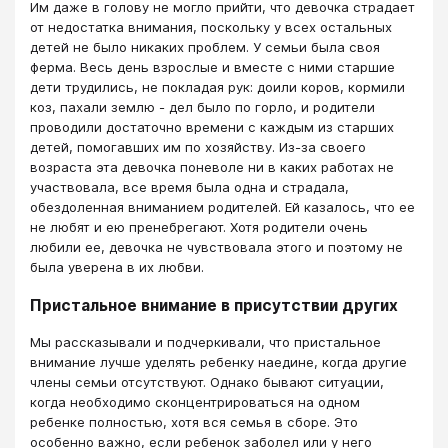
Им даже в голову не могло прийти, что девочка страдает
от недостатка внимания, поскольку у всех остальных
детей не было никаких проблем. У семьи была своя
ферма. Весь день взрослые и вместе с ними старшие
дети трудились, не покладая рук: доили коров, кормили
коз, пахали землю - дел было по горло, и родители
проводили достаточно времени с каждым из старших
детей, помогавших им по хозяйству. Из-за своего
возраста эта девочка поневоле ни в каких работах не
участвовала, все время была одна и страдала,
обездоленная вниманием родителей. Ей казалось, что ее
не любят и ею пренебрегают. Хотя родители очень
любили ее, девочка не чувствовала этого и поэтому не
была уверена в их любви.
Пристальное внимание в присутствии других
Мы рассказывали и подчеркивали, что пристальное
внимание лучше уделять ребенку наедине, когда другие
члены семьи отсутствуют. Однако бывают ситуации,
когда необходимо сконцентрироваться на одном
ребенке полностью, хотя вся семья в сборе. Это
особенно важно, если ребенок заболел или у него