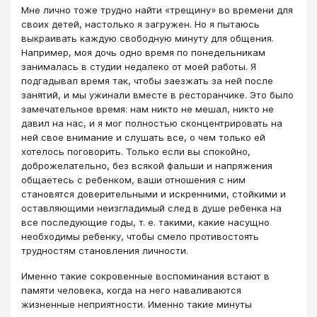
Мне лично тоже трудно найти «трещину» во времени для
своих детей, настолько я загружен. Но я пытаюсь
выкраивать каждую свободную минуту для общения.
Например, моя дочь одно время по понедельникам
занималась в студии недалеко от моей работы. Я
подгадывал время так, чтобы заезжать за ней после
занятий, и мы ужинали вместе в ресторанчике. Это было
замечательное время: нам никто не мешал, никто не
давил на нас, и я мог полностью сконцентрировать на
ней свое внимание и слушать все, о чем только ей
хотелось поговорить. Только если вы спокойно,
доброжелательно, без всякой фальши и напряжения
общаетесь с ребенком, ваши отношения с ним
становятся доверительными и искренними, стойкими и
оставляющими неизгладимый след в душе ребенка на
все последующие годы, т. е. такими, какие насущно
необходимы ребенку, чтобы смело противостоять
трудностям становления личности.
Именно такие сокровенные воспоминания встают в
памяти человека, когда на него наваливаются
жизненные неприятности. Именно такие минуты