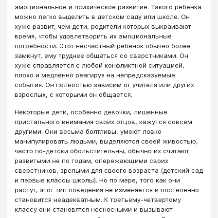
эмоциональное и психическое развитие. Такого ребенка
можно легко выделить в детском саду или школе. Он
хуже развит, чем дети, родители которых выкраивают
время, чтобы удовлетворить их эмоциональные
потребности. Этот несчастный ребенок обычно более
замкнут, ему труднее общаться со сверстниками. Он
хуже справляется с любой конфликтной ситуацией,
плохо и медленно реагируя на непредсказуемые
события. Он полностью зависим от учителя или других
взрослых, с которыми он общается.
Некоторые дети, особенно девочки, лишенные
пристального внимания своих отцов, кажутся совсем
другими. Они весьма болтливы, умеют ловко
манипулировать людьми, выделяются своей живостью,
часто по-детски обольстительны, обычно их считают
развитыми не по годам, опережающими своих
сверстников, зрелыми для своего возраста (детский сад
и первые классы школы). Но по мере, того как они
растут, этот тип поведения не изменяется и постепенно
становится неадекватным. К третьему-четвертому
классу они становятся несносными и вызывают