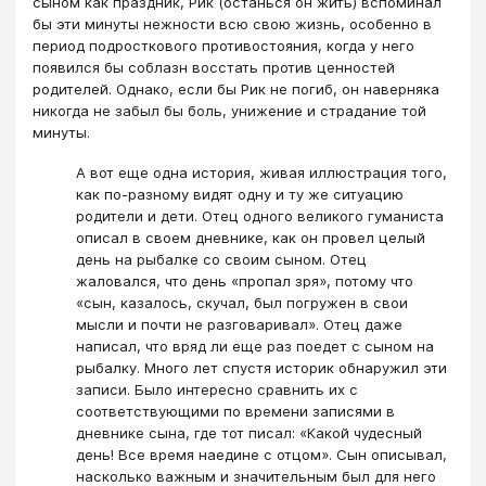
сыном как праздник, Рик (останься он жить) вспоминал
бы эти минуты нежности всю свою жизнь, особенно в
период подросткового противостояния, когда у него
появился бы соблазн восстать против ценностей
родителей. Однако, если бы Рик не погиб, он наверняка
никогда не забыл бы боль, унижение и страдание той
минуты.
А вот еще одна история, живая иллюстрация того,
как по-разному видят одну и ту же ситуацию
родители и дети. Отец одного великого гуманиста
описал в своем дневнике, как он провел целый
день на рыбалке со своим сыном. Отец
жаловался, что день «пропал зря», потому что
«сын, казалось, скучал, был погружен в свои
мысли и почти не разговаривал». Отец даже
написал, что вряд ли еще раз поедет с сыном на
рыбалку. Много лет спустя историк обнаружил эти
записи. Было интересно сравнить их с
соответствующими по времени записями в
дневнике сына, где тот писал: «Какой чудесный
день! Все время наедине с отцом». Сын описывал,
насколько важным и значительным был для него