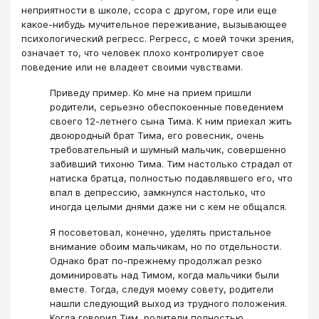
неприятности в школе, ссора с другом, горе или еще
какое-нибудь мучительное переживание, вызывающее
психологический регресс. Регресс, с моей точки зрения,
означает то, что человек плохо контролирует свое
поведение или не владеет своими чувствами.
Приведу пример. Ко мне на прием пришли
родители, серьезно обеспокоенные поведением
своего 12-летнего сына Тима. К ним приехал жить
двоюродный брат Тима, его ровесник, очень
требовательный и шумный мальчик, совершенно
забивший тихоню Тима. Тим настолько страдал от
натиска братца, полностью подавлявшего его, что
впал в депрессию, замкнулся настолько, что
иногда целыми днями даже ни с кем не общался.
Я посоветовал, конечно, уделять пристальное
внимание обоим мальчикам, но по отдельности.
Однако брат по-прежнему продолжал резко
доминировать над Тимом, когда мальчики были
вместе. Тогда, следуя моему совету, родители
нашли следующий выход из трудного положения.
Когда говорил Тим, родители полностью