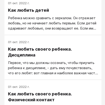
01 окт. 2022 г.
Как любить детей
Ребенка можно сравнить с зеркалом. Он отражает
любовь, но не начинает любить первым. Если детей
одаривают любовью, они возвращают ее. Если им
ничего не дается, им нечего возвращать.
Безусловная любовь отражается безусловно, а
01 окт. 2022 г.
обусловленная любовь и возвращается в
Как любить своего ребенка.
зависимости от тех или иных условий. Многие дети
в наши дни не чувствуют, что родители искренне их
Дисциплина
любят. И к тому же я встречал и таких родителей,
Первое, что мы должны осознать, чтобы приучить
которые в самом деле не любят своих детей. Так
ребенка к дисциплине, - дать ему почувствовать,
что это не просто академический вопрос, чтобы,
что его любят: вот главная и наиболее важная часть
подумав, покачать головой: «Как плохо!» Ситуация
хорошей дисциплины. Конечно, это не все, но это
весьма тревожная.
наиболее важно. То, о чем до сих пор
01 окт. 2022 г.
рассказывалось в этой работе, и есть наиболее
Как любить своего ребенка.
важный аспект дисциплины, и это все следует
применять на практике постоянно, если мы хотим
Физический контакт
добиться наилучших дисциплинарных результатов