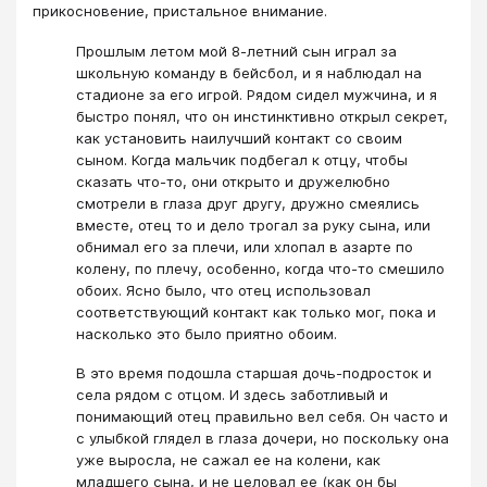
прикосновение, пристальное внимание.
Прошлым летом мой 8-летний сын играл за
школьную команду в бейсбол, и я наблюдал на
стадионе за его игрой. Рядом сидел мужчина, и я
быстро понял, что он инстинктивно открыл секрет,
как установить наилучший контакт со своим
сыном. Когда мальчик подбегал к отцу, чтобы
сказать что-то, они открыто и дружелюбно
смотрели в глаза друг другу, дружно смеялись
вместе, отец то и дело трогал за руку сына, или
обнимал его за плечи, или хлопал в азарте по
колену, по плечу, особенно, когда что-то смешило
обоих. Ясно было, что отец использовал
соответствующий контакт как только мог, пока и
насколько это было приятно обоим.
В это время подошла старшая дочь-подросток и
села рядом с отцом. И здесь заботливый и
понимающий отец правильно вел себя. Он часто и
с улыбкой глядел в глаза дочери, но поскольку она
уже выросла, не сажал ее на колени, как
младшего сына, и не целовал ее (как он бы