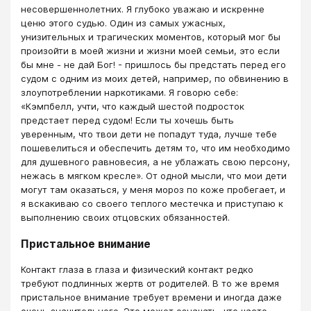
несовершеннолетних. Я глубоко уважаю и искренне
ценю этого судью. Один из самых ужасных,
унизительных и трагических моментов, который мог бы
произойти в моей жизни и жизни моей семьи, это если
бы мне - не дай Бог! - пришлось бы предстать перед его
судом с одним из моих детей, например, по обвинению в
злоупотреблении наркотиками. Я говорю себе:
«Кэмпбелл, учти, что каждый шестой подросток
предстает перед судом! Если ты хочешь быть
уверенным, что твои дети не попадут туда, лучше тебе
пошевелиться и обеспечить детям то, что им необходимо
для душевного равновесия, а не ублажать свою персону,
нежась в мягком кресле». От одной мысли, что мои дети
могут там оказаться, у меня мороз по коже пробегает, и
я вскакиваю со своего теплого местечка и приступаю к
выполнению своих отцовских обязанностей.
Пристальное внимание
Контакт глаза в глаза и физический контакт редко
требуют подлинных жертв от родителей. В то же время
пристальное внимание требует времени и иногда даже
очень значительного. Это может означать, что часто