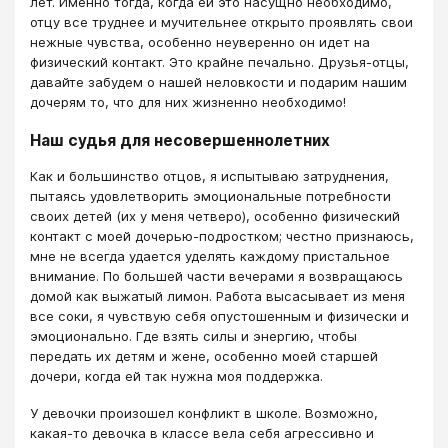
лет. Именно тогда, когда ей это насущно необходимо,
отцу все труднее и мучительнее открыто проявлять свои
нежные чувства, особенно неуверенно он идет на
физический контакт. Это крайне печально. Друзья-отцы,
давайте забудем о нашей неловкости и подарим нашим
дочерям то, что для них жизненно необходимо!
Наш судья для несовершеннолетних
Как и большинство отцов, я испытываю затруднения,
пытаясь удовлетворить эмоциональные потребности
своих детей (их у меня четверо), особенно физический
контакт с моей дочерью-подростком; честно признаюсь,
мне не всегда удается уделять каждому пристальное
внимание. По большей части вечерами я возвращаюсь
домой как выжатый лимон. Работа высасывает из меня
все соки, я чувствую себя опустошенным и физически и
эмоционально. Где взять силы и энергию, чтобы
передать их детям и жене, особенно моей старшей
дочери, когда ей так нужна моя поддержка.
У девочки произошел конфликт в школе. Возможно,
какая-то девочка в классе вела себя агрессивно и