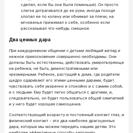
сделал, если бы она была поменьше). Он просто
слегка дотрагивался до ее руки, иногда походя
хлопал ее по колену или обнимал за плечи, на
мгновенье прижимал к себе, особенно если
рассказывал что-нибудь смешное.
Два ценных дара
При каждодневном общении с детьми любящий взгляд и
нежное прикосновение совершенно необходимы.
Они
должны быть естественны, действовать умиротворяюще
на ребенка, не быть демонстративными или
чрезмерными. Ребенок, растущий в доме, где родители
щедро одаривают его этими ценными дарами, будет
чувствовать себя уверенно и спокойно и с самим собой,
и с людьми. Ему будет легко общаться с другими, и,
следовательно, он будет пользоваться общей симпатией
и у него будет хорошая самооценка.
Соответствующий возрасту и постоянный контакт глаз, и
физический контакт - это два наиболее драгоценных
дара, которые мы можем передать нашим детям. Это
наиболее эффективные способы заполнить