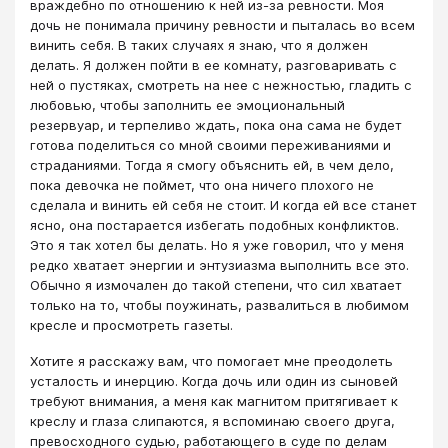
враждебно по отношению к ней из-за ревности. Моя
дочь не понимала причину ревности и пыталась во всем
винить себя. В таких случаях я знаю, что я должен
делать. Я должен пойти в ее комнату, разговаривать с
ней о пустяках, смотреть на нее с нежностью, гладить с
любовью, чтобы заполнить ее эмоциональный
резервуар, и терпеливо ждать, пока она сама не будет
готова поделиться со мной своими переживаниями и
страданиями. Тогда я смогу объяснить ей, в чем дело,
пока девочка не поймет, что она ничего плохого не
сделала и винить ей себя не стоит. И когда ей все станет
ясно, она постарается избегать подобных конфликтов.
Это я так хотел бы делать. Но я уже говорил, что у меня
редко хватает энергии и энтузиазма выполнить все это.
Обычно я измочален до такой степени, что сил хватает
только на то, чтобы поужинать, развалиться в любимом
кресле и просмотреть газеты.
Хотите я расскажу вам, что помогает мне преодолеть
усталость и инерцию. Когда дочь или один из сыновей
требуют внимания, а меня как магнитом притягивает к
креслу и глаза слипаются, я вспоминаю своего друга,
превосходного судью, работающего в суде по делам