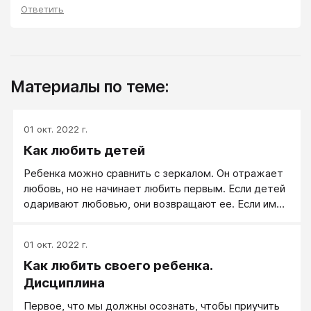
Ответить
Материалы по теме:
01 окт. 2022 г.
Как любить детей
Ребенка можно сравнить с зеркалом. Он отражает
любовь, но не начинает любить первым. Если детей
одаривают любовью, они возвращают ее. Если им
ничего не дается, им нечего возвращать.
Безусловная любовь отражается безусловно, а
01 окт. 2022 г.
обусловленная любовь и возвращается в
Как любить своего ребенка.
зависимости от тех или иных условий. Многие дети
в наши дни не чувствуют, что родители искренне их
Дисциплина
любят. И к тому же я встречал и таких родителей,
Первое, что мы должны осознать, чтобы приучить
которые в самом деле не любят своих детей. Так