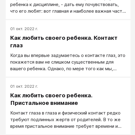
ребенка к дисциплине, - дать ему почувствовать,
что это не просто академический вопрос, чтобы,
что его любят: вот главная и наиболее важная часть
подумав, покачать головой: «Как плохо!» Ситуация
хорошей дисциплины. Конечно, это не все, но это
весьма тревожная.
наиболее важно. То, о чем до сих пор
01 окт. 2022 г.
рассказывалось в этой работе, и есть наиболее
Как любить своего ребенка. Контакт
важный аспект дисциплины, и это все следует
применять на практике постоянно, если мы хотим
глаз
добиться наилучших дисциплинарных результатов
Когда вы впервые задумаетесь о контакте глаз, это
при воспитании ребенка. Нет смысла дальше читать
покажется вам не слишком существенным для
эту статью, если вы не применяете в каждодневной
вашего ребенка. Однако, по мере того как мы,
жизни то, о чем прочли здесь, и если вы не
профессионалы, работаем с детьми, наблюдаем
заботитесь все время о том, чтобы эмоциональный
взаимоотношения детей и родителей, изучаем
резервуар вашего ребенка был полон. Если вы не
01 окт. 2022 г.
данные, полученные исследователями, мы
используете в изобилии контакт глаз, физический
Как любить своего ребенка.
осознаем, насколько существенную роль играет
контакт и пристальное внимание к ребенку
контакт глаз. Открытый, естественный,
Пристальное внимание
соответствующим для его возраста образом,
доброжелательный взгляд прямо в глаза ребенку
пожалуйста, не читайте дальше. Результат
Контакт глаза в глаза и физический контакт редко
существенно важен не только для установления
разочарует вас.
требуют подлинных жертв от родителей. В то же
хорошего коммуникационного взаимодействия с
время пристальное внимание требует времени и
ним, но и для удовлетворения его эмоциональных
иногда даже очень значительного. Это может
потребностей.