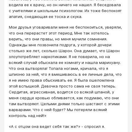
водила ее к врачу, но он ничего не нашел. Я беседовала
с учителями и школьным психологом. Их тоже беспокоят
апатия, снедающая ее тоска и скука.
Мои друзья уговаривали меня не беспокоиться, уверяли,
что она перерастет этот период. Мне так хотелось
верить, что они правы, но меня мучили сомнения.
Однажды мне позвонила подруга, у которой дочери
столько же лет, сколько Шарон. Она думает, что Шарон
злоупотребляет наркотиками. Я не поверила, но на
всякий случай обыскала ее комнату и нашла марихуану.
Что она вытворяла! Топала ногами, кричала, что я
шпионю за ней, что я вмешиваюсь в ее личные дела, что
я не имею права обыскивать ее. Я была ошеломлена
этой вспышкой. Девочка просто сама не своя теперь.
Сердитая, агрессивная, водится со всякой шпаной, у
меня сердце кровью обливается, как подумаю, что они
там вытворяют. Целыми днями только шастают с этими
варварами. Что с ней будет? Мы потеряли всякий
контроль над ней!»
«А с отцом она ведет себя так же?» - спросил я.