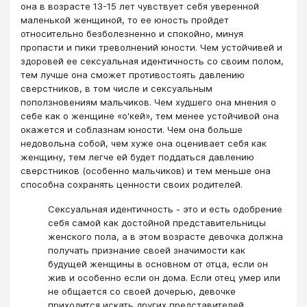
она в возрасте 13-15 лет чувствует себя уверенной
маленькой женщиной, то ее юность пройдет
относительно безболезненно и спокойно, минуя
пропасти и пики треволнений юности. Чем устойчивей и
здоровей ее сексуальная идентичность со своим полом,
тем лучше она сможет противостоять давлению
сверстников, в том числе и сексуальным
поползновениям мальчиков. Чем худшего она мнения о
себе как о женщине «о'кей», тем менее устойчивой она
окажется и соблазнам юности. Чем она больше
недовольна собой, чем хуже она оценивает себя как
женщину, тем легче ей будет поддаться давлению
сверстников (особенно мальчиков) и тем меньше она
способна сохранять ценности своих родителей.
Сексуальная идентичность - это и есть одобрение
себя самой как достойной представительницы
женского пола, а в этом возрасте девочка должна
получать признание своей значимости как
будущей женщины в основном от отца, если он
жив и особенно если он дома. Если отец умер или
не общается со своей дочерью, девочке
приходится искать других представителей