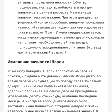
активные проявления нежности (обнять,
поцеловать, погладить, побаюкать и пр.) для
мальчиков в раннем возрасте. Чем меньше
мальчик, тем это важнее. При этом
для девочек
физический контакт (особенно внешние проявления
нежности) становится с годами важнее и достигает
пика в возрасте 11 лет.
У меня сердце сжимается,
когда я вижу одиннадцатилетнюю девочку, которая
не получает необходимого ей, как воздух,
полноценного эмоционального питания. Это ведь
критически важный возраст!
Изменение личности Шарон
«Я не могу поверить! Шарон абсолютно на себя не
похожа, - рыдала мать девочки, миссис Франциско, во
время первой консультации по поводу своей 15-летней
дочери. - Раньше она была тихая и застенчивая,
довольно пассивная. На самом деле ее приходилось
уговаривать делать что-нибудь, особенно последние
месяцы. А иногда ее вообще невозможно было
заставить - она полностью потеряла интерес к жизни.
Казалось, у нее иссякла всякая жизненная энергия. Я