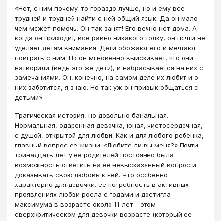
«Нет, с ним почему-то гораздо лучше, но и ему все
трудней и трудней найти с ней общий язык. Да он мало
чем может помочь. Он так занят! Его вечно нет дома. А
когда он приходит, все равно никакого толку, он почти не
уделяет детям внимания. Дети обожают его и мечтают
поиграть с ним. Но он мгновенно выискивает, что они
натворили (ведь это же дети), и набрасывается на них с
замечаниями. Он, конечно, на самом деле их любит и о
них заботится, я знаю. Но так уж он привык общаться с
детьми».
Трагическая история, но довольно банальная.
Нормальная, одаренная девочка, юная, чистосердечная,
с душой, открытой для любви. Как и для любого ребенка,
главный вопрос ее жизни: «Любите ли вы меня?» Почти
тринадцать лет у ее родителей постоянно была
возможность ответить на ее невысказанный вопрос и
доказывать свою любовь к ней. Что особенно
характерно для девочки: ее потребность в активных
проявлениях любви росла с годами и достигла
максимума в возрасте около 11 лет - этом
сверхкритическом для девочки возрасте (который ее