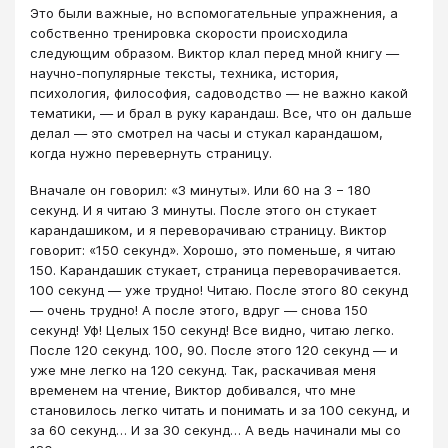
Это были важные, но вспомогательные упражнения, а
собственно тренировка скорости происходила
следующим образом. Виктор клал перед мной книгу —
научно-популярные тексты, техника, история,
психология, философия, садоводство — не важно какой
тематики, — и брал в руку карандаш. Все, что он дальше
делал — это смотрел на часы и стукал карандашом,
когда нужно перевернуть страницу.
Вначале он говорил: «3 минуты». Или 60 на 3 − 180
секунд. И я читаю 3 минуты. После этого он стукает
карандашиком, и я переворачиваю страницу. Виктор
говорит: «150 секунд». Хорошо, это поменьше, я читаю
150. Карандашик стукает, страница переворачивается.
100 секунд — уже трудно! Читаю. После этого 80 секунд
— очень трудно! А после этого, вдруг — снова 150
секунд! Уф! Целых 150 секунд! Все видно, читаю легко.
После 120 секунд. 100, 90. После этого 120 секунд — и
уже мне легко на 120 секунд. Так, раскачивая меня
временем на чтение, Виктор добивался, что мне
становилось легко читать и понимать и за 100 секунд, и
за 60 секунд… И за 30 секунд… А ведь начинали мы со