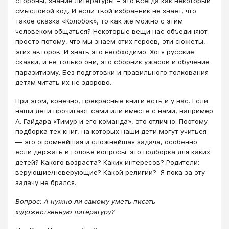
стороны, знание литературы − это всегда как некоторый
смысловой код. И если твой избранник не знает, что
такое сказка «Колобок», то как же можно с этим
человеком общаться? Некоторые вещи нас объединяют
просто потому, что мы знаем этих героев, эти сюжеты,
этих авторов. И знать это необходимо. Хотя русские
сказки, и не только они, это сборник ужасов и обучение
паразитизму. Без подготовки и правильного толкования
детям читать их не здорово.
При этом, конечно, прекрасные книги есть и у нас. Если
наши дети прочитают сами или вместе с нами, например
А. Гайдара «Тимур и его команда», это отлично. Поэтому
подборка тех книг, на которых наши дети могут учиться
— это огромнейшая и сложнейшая задача, особенно
если держать в голове вопросы: это подборка для каких
детей? Какого возраста? Каких интересов? Родители:
верующие/неверующие? Какой религии? Я пока за эту
задачу не брался.
Вопрос: А нужно ли самому уметь писать
художественную литературу?