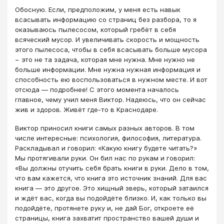
Обосную. Если, предположим, у меня есть навык
всасывать информацию со страниц без разбора, то я
оказываюсь пылесосом, который гребёт в себя
всяческий мусор. И увеличивать скорость и мощность
этого пылесоса, чтобы в себя всасывать больше мусора
− это не та задача, которая мне нужна. Мне нужно не
больше информации. Мне нужна нужная информация и
способность ею воспользоваться в нужном месте. И вот
отсюда — подробнее! С этого момента началось
главное, чему учил меня Виктор. Надеюсь, что он сейчас
жив и здоров. Живёт где-то в Краснодаре.
Виктор приносил книги самых разных авторов. В том
числе интересные: психология, философия, литература.
Раскладывал и говорил: «Какую книгу будете читать?»
Мы протягивали руки. Он бил нас по рукам и говорил:
«Вы должны отучить себя брать книги в руки. Дело в том,
что вам кажется, что книга это источник знаний. Для вас
книга — это другое. Это хищный зверь, который затаился
и ждёт вас, когда вы подойдёте близко. И, как только вы
подойдёте, протянете руку и, не дай Бог, откроете её
страницы, книга захватит пространство вашей души и