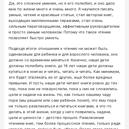
Да, это сложное умение, но я его полюбил, и оно дало
мне по жизни много и очень много. Я научился писать
умные, четкие и красивые статьи, стал автором книг,
выходящих миллионными тиражами, стал очень
сильным переговорщиком, эффективным руководителем
и просто умным человеком. Потому что такое чтение
позволяет быстро умнеть.
Подводя итоги: отношение к чтению не может быть
одинаковым для ребенка и для взрослого человека, оно
должно со временем меняться. Конечно, наши дети
должны полюбить книги, до 18 лет наши дети должны
купаться в книгах и читать, читать и читать. Как минимум,
это будет отвлекать их от других, ещё более вредных
привычек. И пусть наши дети читают книги ровно до тех
пор, пока они не повзрослели, пока у них не сложились
цели и задачи на жизнь. Но, как только нашему чаду
пора (мы решили или сам ребёнок понял), что ему пора
не только развлекаться и питаться книгами, а что-то
делать в этой жизни, когда у него появились задачи,
цели и ценности − детство прошло. Развлечение
чтением книг, тем более процессное чтение, только ради
удовольствия, должно быть убрано. После этого ставим