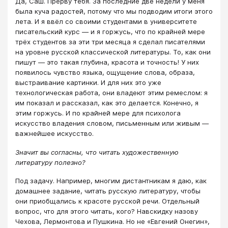
Да, Саш. Прерву тебя. За последние две недели у меня
была куча радостей, потому что мы подводим итоги этого
лета. И я ввёл со своими студентами в университете
писательский курс — и я горжусь, что по крайней мере
трёх студентов за эти три месяца я сделал писателями
на уровне русской классической литературы. То, как они
пишут — это такая глубина, красота и точность! У них
появилось чувство языка, ощущение слова, образа,
выстраивание картинки. И для них это уже
технологическая работа, они владеют этим ремеслом: я
им показал и рассказал, как это делается. Конечно, я
этим горжусь. И по крайней мере для психолога
искусство владения словом, письменным или живым —
важнейшее искусство.
Значит вы согласны, что читать художественную
литературу полезно?
Под задачу. Например, многим дистантникам я даю, как
домашнее задание, читать русскую литературу, чтобы
они приобщались к красоте русской речи. Отдельный
вопрос, что для этого читать, кого? Навскидку назову
Чехова, Лермонтова и Пушкина. Но не «Евгений Онегин»,