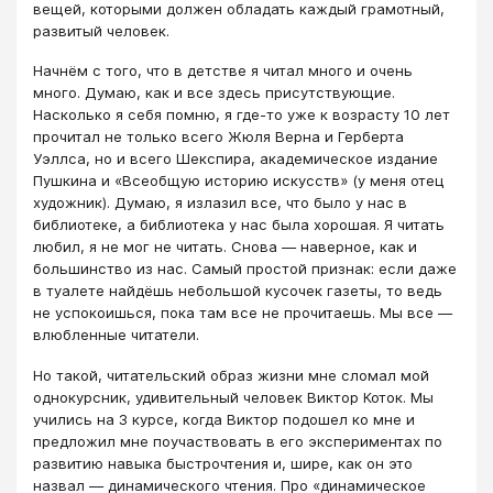
вещей, которыми должен обладать каждый грамотный,
развитый человек.
Начнём с того, что в детстве я читал много и очень
много. Думаю, как и все здесь присутствующие.
Насколько я себя помню, я где-то уже к возрасту 10 лет
прочитал не только всего Жюля Верна и Герберта
Уэллса, но и всего Шекспира, академическое издание
Пушкина и «Всеобщую историю искусств» (у меня отец
художник). Думаю, я излазил все, что было у нас в
библиотеке, а библиотека у нас была хорошая. Я читать
любил, я не мог не читать. Снова — наверное, как и
большинство из нас. Самый простой признак: если даже
в туалете найдёшь небольшой кусочек газеты, то ведь
не успокоишься, пока там все не прочитаешь. Мы все —
влюбленные читатели.
Но такой, читательский образ жизни мне сломал мой
однокурсник, удивительный человек Виктор Коток. Мы
учились на 3 курсе, когда Виктор подошел ко мне и
предложил мне поучаствовать в его экспериментах по
развитию навыка быстрочтения и, шире, как он это
назвал — динамического чтения. Про «динамическое