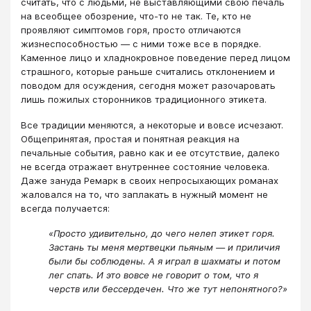
считать, что с людьми, не выставляющими свою печаль
на всеобщее обозрение, что-то не так. Те, кто не
проявляют симптомов горя, просто отличаются
жизнеспособностью — с ними тоже все в порядке.
Каменное лицо и хладнокровное поведение перед лицом
страшного, которые раньше считались отклонением и
поводом для осуждения, сегодня может разочаровать
лишь пожилых сторонников традиционного этикета.
Все традиции меняются, а некоторые и вовсе исчезают.
Общепринятая, простая и понятная реакция на
печальные события, равно как и ее отсутствие, далеко
не всегда отражает внутреннее состояние человека.
Даже зануда Ремарк в своих непросыхающих романах
жаловался на то, что заплакать в нужный момент не
всегда получается:
«Просто удивительно, до чего нелеп этикет горя.
Застань ты меня мертвецки пьяным — и приличия
были бы соблюдены. А я играл в шахматы и потом
лег спать. И это вовсе не говорит о том, что я
черств или бессердечен. Что же тут непонятного?»