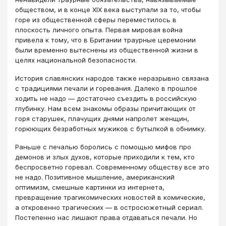
обществом, и в конце XIX века выступали за то, чтобы
горе из общественной сферы переместилось в
плоскость личного опыта. Первая мировая война
привела к тому, что в Британии траурные церемонии
были временно вытеснены из общественной жизни в
целях национальной безопасности.
История славянских народов также неразрывно связана
с традициями печали и горевания. Далеко в прошлое
ходить не надо — достаточно съездить в российскую
глубинку. Нам всем знакомы образы причитающих от
горя старушек, плачущих днями напролет женщин,
горюющих безработных мужиков с бутылкой в обнимку.
Раньше с печалью боролись с помощью мифов про
демонов и злых духов, которые приходили к тем, кто
беспросветно горевал. Современному обществу все это
не надо. Позитивное мышление, американский
оптимизм, смешные картинки из интернета,
превращение трагикомических новостей в комические,
а откровенно трагических — в остросюжетный сериал.
Постепенно нас лишают права отдаваться печали. Но