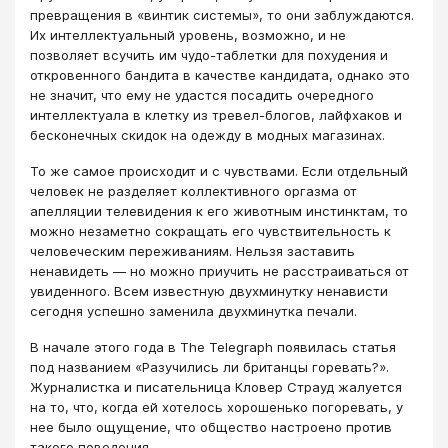
превращения в «винтик системы», то они заблуждаются.
Их интеллектуальный уровень, возможно, и не
позволяет всучить им чудо-таблетки для похудения и
откровенного бандита в качестве кандидата, однако это
не значит, что ему не удастся посадить очередного
интеллектуала в клетку из тревел-блогов, лайфхаков и
бесконечных скидок на одежду в модных магазинах.
То же самое происходит и с чувствами. Если отдельный
человек не разделяет коллективного оргазма от
апелляции телевидения к его животным инстинктам, то
можно незаметно сокращать его чувствительность к
человеческим переживаниям. Нельзя заставить
ненавидеть — но можно приучить не расстраиваться от
увиденного. Всем известную двухминутку ненависти
сегодня успешно заменила двухминутка печали.
В начале этого года в The Telegraph появилась статья
под названием «Разучились ли британцы горевать?».
Журналистка и писательница Кловер Страуд жалуется
на то, что, когда ей хотелось хорошенько погоревать, у
нее было ощущение, что общество настроено против
такого поведения.