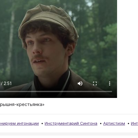
арышня-крестьянка»
енируем интонации
Инструментарий Синтона
Артистизм
Ин