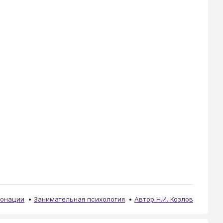
тонации
Занимательная психология
Автор Н.И. Козлов