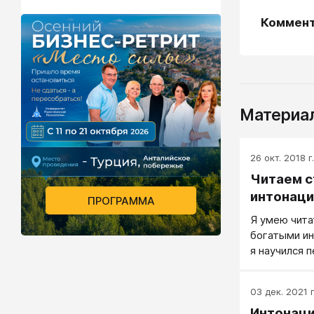
Коммен
Материал
26 окт. 2018 г.
Читаем с
интонаци
ПРОГРАММА
Я умею чита
богатыми ин
я научился 
повседневну
03 дек. 2021 г
Интонаци