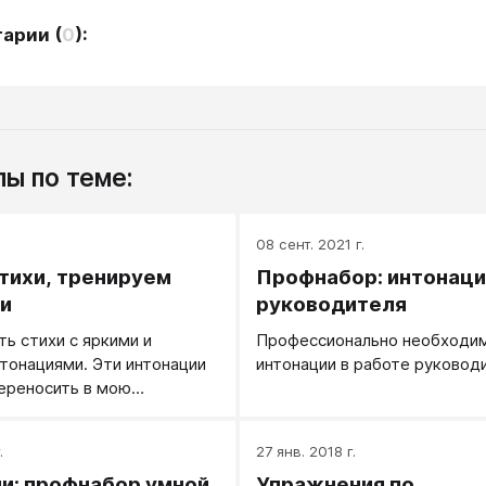
тарии
(
0
):
ы по теме:
08 сент. 2021 г.
тихи, тренируем
Профнабор: интонаци
и
руководителя
ть стихи с яркими и
Профессионально необходи
тонациями. Эти интонации
интонации в работе руковод
переносить в мою
ю речь.
.
27 янв. 2018 г.
и: профнабор умной
Упражнения по