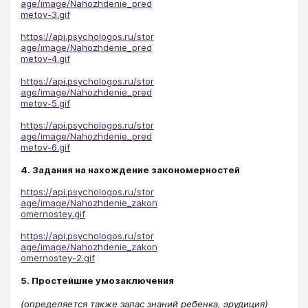
age/image/Nahozhdenie_pred
metov-3.gif
https://api.psychologos.ru/stor
age/image/Nahozhdenie_pred
metov-4.gif
https://api.psychologos.ru/stor
age/image/Nahozhdenie_pred
metov-5.gif
https://api.psychologos.ru/stor
age/image/Nahozhdenie_pred
metov-6.gif
4. Задания на нахождение закономерностей
https://api.psychologos.ru/stor
age/image/Nahozhdenie_zakon
omernostey.gif
https://api.psychologos.ru/stor
age/image/Nahozhdenie_zakon
omernostey-2.gif
5. Простейшие умозаключения
(определяется также запас знаний ребенка, эрудиция)