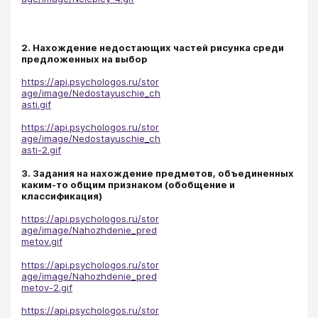
2. Нахождение недостающих частей рисунка среди
предложенных на выбор
https://api.psychologos.ru/stor
age/image/Nedostayuschie_ch
asti.gif
https://api.psychologos.ru/stor
age/image/Nedostayuschie_ch
asti-2.gif
3. Задания на нахождение предметов, объединенных
каким-то общим признаком (обобщение и
классификация)
https://api.psychologos.ru/stor
age/image/Nahozhdenie_pred
metov.gif
https://api.psychologos.ru/stor
age/image/Nahozhdenie_pred
metov-2.gif
https://api.psychologos.ru/stor