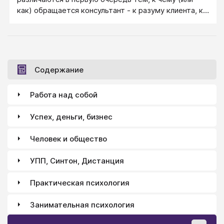
как) обращается консультант - к разуму клиента, к
его логике и фактам - Рациональное воздействие,
либо действуя в обход разума (обращаясь к
бессознательному, воздействуя на эмоции клиента,
создавая тому живые впечатления, внушения и
состояния) - Суггестивное воздействие. С другой
Содержание
стороны, есть три разные ситуации консультанта...
Работа над собой
Успех, деньги, бизнес
Человек и общество
УПП, Синтон, Дистанция
Практическая психология
Занимательная психология