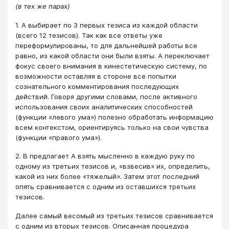
(в тех же парах)
1. А выбирает по 3 первых тезиса из каждой области
(всего 12 тезисов). Так как все ответы уже
переформулированы, то для дальнейшей работы все
равно, из какой области они были взяты. А переключает
фокус своего внимания в кинестетическую систему, по
возможности оставляя в стороне все попытки
сознательного комментирования последующих
действий. Говоря другими словами, после активного
использования своих аналитических способностей
(функции «левого ума») полезно обработать информацию
всем контекстом, ориентируясь только на свои чувства
(функции «правого ума»).
2. В предлагает А взять мысленно в каждую руку по
одному из третьих тезисов и, «взвесив» их, определить,
какой из них более «тяжелый». Затем этот последний
опять сравнивается с одним из оставшихся третьих
тезисов.
Далее самый весомый из третьих тезисов сравнивается
с одним из вторых тезисов. Описанная процедура