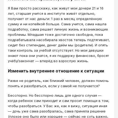
Я Вам просто расскажу, как живут мои дочери 21 и 16
лет, старшая учится в институте живёт отдельно,
получает от нас деньги: 1 раз в месяц определённую
сумму и ни копейкой больше. Сама учится, сама нашла
подработку, сама решает личную жизнь и возникающие
проблемы. Младшая тоже достаточно свободна, пока
подрабатывала насобирала хвостов теперь подтягивает,
сидит без стипендии, денег даём мы (родители). И опять
таки контроль за учёбой отсутствует. Но мои девушки
знают пока они учатся, я их поддержу финансово, бросят
учёбу/закончат — вперёд во взрослую жизнь.
Изменить внутреннее отношение к ситуации
Разве не родитель, как близкий человек, должен помочь
понять и разобраться, если у самой не получается?
Бесспорно. Но бесспорно лишь для одного случая —
когда ребенок сам приходит и сам просит помощи в том,
чтобы разобраться. У Вас же, как я вижу, ситуация иная
— дочь уже сама разобралась, сама приняла решение
(плохое оно было или хорошее — сейчас не суть важно,