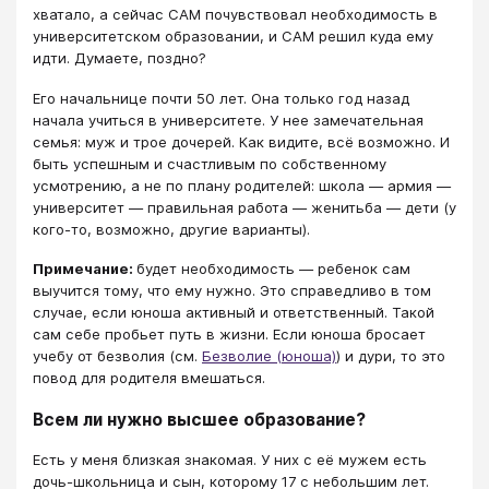
хватало, а сейчас САМ почувствовал необходимость в
университетском образовании, и САМ решил куда ему
идти. Думаете, поздно?
Его начальнице почти 50 лет. Она только год назад
начала учиться в университете. У нее замечательная
семья: муж и трое дочерей. Как видите, всё возможно. И
быть успешным и счастливым по собственному
усмотрению, а не по плану родителей: школа — армия —
университет — правильная работа — женитьба — дети (у
кого-то, возможно, другие варианты).
Примечание:
будет необходимость — ребенок сам
выучится тому, что ему нужно. Это справедливо в том
случае, если юноша активный и ответственный. Такой
сам себе пробьет путь в жизни. Если юноша бросает
учебу от безволия (cм.
Безволие (юноша)
) и дури, то это
повод для родителя вмешаться.
Всем ли нужно высшее образование?
Есть у меня близкая знакомая. У них с её мужем есть
дочь-школьница и сын, которому 17 с небольшим лет.