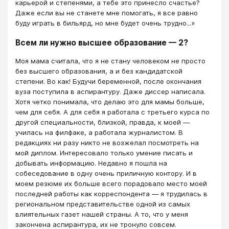
карьерой и степенями, а тебе это принесло счастье?
Даже если вы не станете мне помогать, я все равно
буду играть в бильярд, но мне будет очень трудно...»
Всем ли нужно высшее образование — 2?
Моя мама считала, что я не стану человеком не просто
без высшего образования, а и без кандидатской
степени. Во как! Будучи беременной, после окончания
вуза поступила в аспирантуру. Даже диссер написала.
Хотя четко понимала, что делаю это для мамы больше,
чем для себя. А для себя я работала с третьего курса по
другой специальности, близкой, правда, к моей —
училась на филфаке, а работала журналистом. В
редакциях ни разу никто не возжелал посмотреть на
мой диплом. Интересовало только умение писать и
добывать информацию. Недавно я пошла на
собеседование в одну очень приличную контору. И в
моем резюме их больше всего порадовало место моей
последней работы как корреспондента — я трудилась в
региональном представительстве одной из самых
влиятельных газет нашей страны. А то, что у меня
закончена аспирантура, их не тронуло совсем.