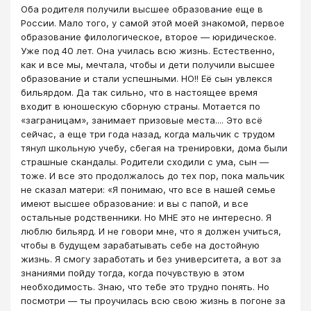
Оба родителя получили высшее образование еще в
России. Мало того, у самой этой моей знакомой, первое
образование филологическое, второе — юридическое.
Уже под 40 лет. Она училась всю жизнь. Естественно,
как и все мы, мечтала, чтобы и дети получили высшее
образование и стали успешными. НО!! Её сын увлекся
бильярдом. Да так сильно, что в настоящее время
входит в юношескую сборную страны. Мотается по
«заграницам», занимает призовые места.... Это всё
сейчас, а еще три года назад, когда мальчик с трудом
тянул школьную учебу, сбегая на тренировки, дома были
страшные скандалы. Родители сходили с ума, сын —
тоже. И все это продолжалось до тех пор, пока мальчик
не сказал матери: «Я понимаю, что все в нашей семье
имеют высшее образование: и вы с папой, и все
остальные родственники. Но МНЕ это не интересно. Я
люблю бильярд. И не говори мне, что я должен учиться,
чтобы в будущем зарабатывать себе на достойную
жизнь. Я смогу заработать и без университета, а вот за
знаниями пойду тогда, когда почувствую в этом
необходимость. Знаю, что тебе это трудно понять. Но
посмотри — ты проучилась всю свою жизнь в погоне за