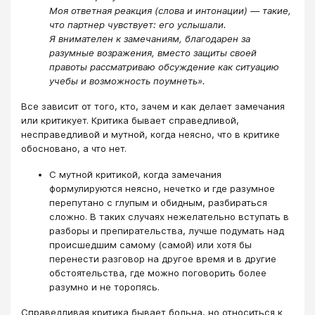
Моя ответная реакция (слова и интонации) — такие,
что партнер чувствует: его услышали.
Я внимателен к замечаниям, благодарен за
разумные возражения, вместо защиты своей
правоты рассматриваю обсуждение как ситуацию
учебы и возможность поумнеть».
Все зависит от того, кто, зачем и как делает замечания
или критикует. Критика бывает справедливой,
несправедливой и мутной, когда неясно, что в критике
обосновано, а что нет.
С мутной критикой, когда замечания
формулируются неясно, нечетко и где разумное
перепутано с глупым и обидным, разбираться
сложно. В таких случаях нежелательно вступать в
разборы и препирательства, лучше подумать над
происшедшим самому (самой) или хотя бы
перенести разговор на другое время и в другие
обстоятельства, где можно поговорить более
разумно и не торопясь.
Справедливая критика бывает больна, но относиться к