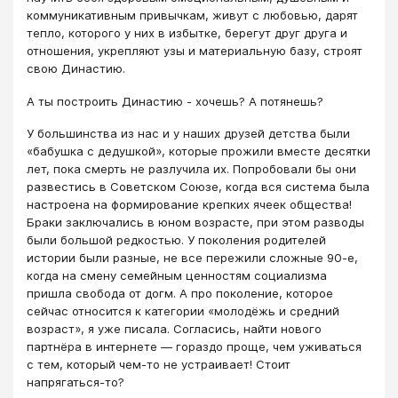
коммуникативным привычкам, живут с любовью, дарят
тепло, которого у них в избытке, берегут друг друга и
отношения, укрепляют узы и материальную базу, строят
свою Династию.
А ты построить Династию - хочешь? А потянешь?
У большинства из нас и у наших друзей детства были
«бабушка с дедушкой», которые прожили вместе десятки
лет, пока смерть не разлучила их. Попробовали бы они
развестись в Советском Союзе, когда вся система была
настроена на формирование крепких ячеек общества!
Браки заключались в юном возрасте, при этом разводы
были большой редкостью. У поколения родителей
истории были разные, не все пережили сложные 90-е,
когда на смену семейным ценностям социализма
пришла свобода от догм. А про поколение, которое
сейчас относится к категории «молодёжь и средний
возраст», я уже писала. Согласись, найти нового
партнёра в интернете — гораздо проще, чем уживаться
с тем, который чем-то не устраивает! Стоит
напрягаться-то?