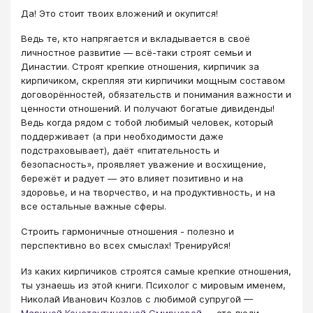
Да! Это стоит твоих вложений и окупится!
Ведь те, кто напрягается и вкладывается в своё
личностное развитие — всё-таки строят семьи и
Династии. Строят крепкие отношения, кирпичик за
кирпичиком, скрепляя эти кирпичики мощным составом
договорённостей, обязательств и понимания важности и
ценности отношений. И получают богатые дивиденды!
Ведь когда рядом с тобой любимый человек, который
поддерживает (а при необходимости даже
подстраховывает), даёт «питательность и
безопасность», проявляет уважение и восхищение,
бережёт и радует — это влияет позитивно и на
здоровье, и на творчество, и на продуктивность, и на
все остальные важные сферы.
Строить гармоничные отношения - полезно и
перспективно во всех смыслах! Тренируйся!
Из каких кирпичиков строятся самые крепкие отношения,
ты узнаешь из этой книги. Психолог с мировым именем,
Николай Иванович Козлов с любимой супругой —
Мариной Константиновной Смирновой
— это люди,