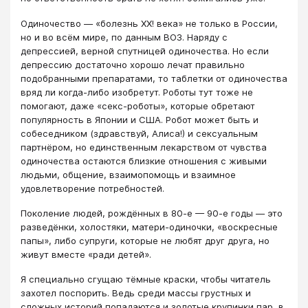
Одиночество — «болезнь ХХ! века» не только в России,
но и во всём мире, по данным ВОЗ. Наряду с
депрессией, верной спутницей одиночества. Но если
депрессию достаточно хорошо лечат правильно
подобранными препаратами, то таблетки от одиночества
вряд ли когда-либо изобретут. Роботы тут тоже не
помогают, даже «секс-роботы», которые обретают
популярность в Японии и США. Робот может быть и
собеседником (здравствуй, Алиса!) и сексуальным
партнёром, но единственным лекарством от чувства
одиночества остаются близкие отношения с живыми
людьми, общение, взаимопомощь и взаимное
удовлетворение потребностей.
Поколение людей, рождённых в 80-е — 90-е годы — это
разведёнки, холостяки, матери-одиночки, «воскресные
папы», либо супруги, которые не любят друг друга, но
живут вместе «ради детей».
Я специально сгущаю тёмные краски, чтобы читатель
захотел поспорить. Ведь среди массы грустных и
сложных историй попадаются и золотые крупинки пар, в