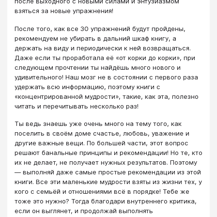
после выходного с новыми силами и энтузиазмом
взяться за новые упражнения!
После того, как все 30 упражнений будут пройдены,
рекомендуем не убирать в дальний шкаф книгу, а
держать на виду и периодически к ней возвращаться.
Даже если ты проработала её «от корки до корки», при
следующем прочтении ты найдёшь много нового и
удивительного! Наш мозг не в состоянии с первого раза
удержать всю информацию, поэтому книги с
«концентрированной мудрости», такие, как эта, полезно
читать и перечитывать несколько раз!
Ты ведь знаешь уже очень много на тему того, как
поселить в своём доме счастье, любовь, уважение и
другие важные вещи. По большей части, этот вопрос
решают банальные принципы и рекомендации! Но те, кто
их не делает, не получает нужных результатов. Поэтому
— выполняй даже самые простые рекомендации из этой
книги. Все эти маленькие мудрости взяты из жизни тех, у
кого с семьёй и отношениями всё в порядке! Тебе же
тоже это нужно? Тогда благодари внутреннего критика,
если он выглянет, и продолжай выполнять