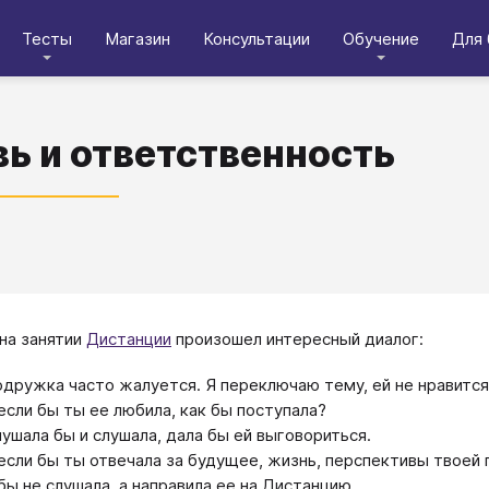
Тесты
Магазин
Консультации
Обучение
Для 
ь и ответственность
на занятии
Дистанции
произошел интересный диалог:
дружка часто жалуется. Я переключаю тему, ей не нравится
если бы ты ее любила, как бы поступала?
ушала бы и слушала, дала бы ей выговориться.
если бы ты отвечала за будущее, жизнь, перспективы твоей 
бы не слушала, а направила ее на Дистанцию.