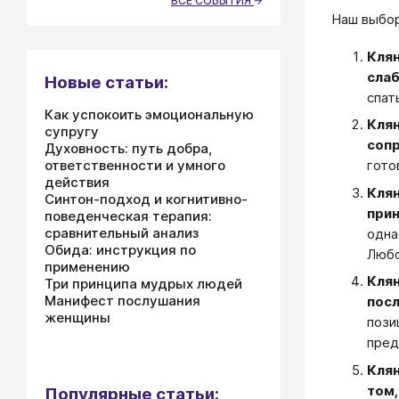
ВСЕ СОБЫТИЯ
Наш выбор
Клян
слаб
Новые статьи:
спат
Как успокоить эмоциональную
Клян
супругу
соп
Духовность: путь добра,
ответственности и умного
гото
действия
Клян
Синтон-подход и когнитивно-
прин
поведенческая терапия:
сравнительный анализ
одна
Обида: инструкция по
Любо
применению
Клян
Три принципа мудрых людей
Манифест послушания
посл
женщины
пози
пред
Клян
том,
Популярные статьи: