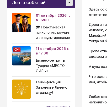
Лента событий
Здесь со 
ответстве
01 октября 2026 г.
в 16:00
Дорога та
🎓 Практическая
человек, 
психология: коучинг
Малейший 
и консультирование
тогда он 
11 октября 2026 г.
Тропа отв
в 17:00
сделаем в
Бизнес-ретрит в
Турцию «МЕСТО
А куда ле
СИЛЫ»
Что если 
дня, чтоб
Геймификация.
Заполните Личную
страницу!
Любая ска
непонятно