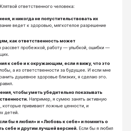
Клятвой ответственного человека:
ня, и никогда не попустительствовать их
вание ведет к здоровью, мягкотелое разрешение
дям, как ответственность может
 рассвет пробежкой, работу — улыбкой, ошибки —
щих.
 к себе и к окружающим, если я вижу, что это
обы, а из ответственности за будущее. И если мне
анить душевное здоровье близких, я сделаю это.
равил.
ения, чтобы уметь убедительно показывать
ственности.
Например, я сумею занять активную
, которые прививают ложные ценности, и
их детей.
ли бы я любил» и «Любовь к себе» и помнить о
ть себе и другим лучшей версией.
Если бы я любил