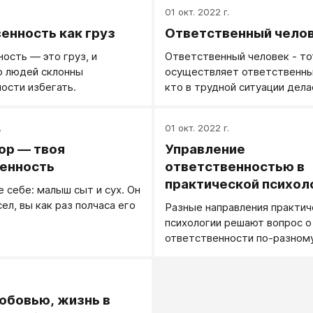
таки — любовь.
01 окт. 2022 г.
енность как груз
Ответственный чело
ость — это груз, и
Ответственный человек - то
о людей склонны
осуществляет ответственны
ости избегать.
кто в трудной ситуации дела
от него ожидают, не перевал
трудности на окружающих.
.
01 окт. 2022 г.
ор — твоя
Управление
енность
ответственностью в
практической психол
 себе: малыш сыт и сух. Он
ел, вы как раз полчаса его
Разные направления практич
психологии решают вопрос о
ответственности по-разном
.
юбовью, жизнь в