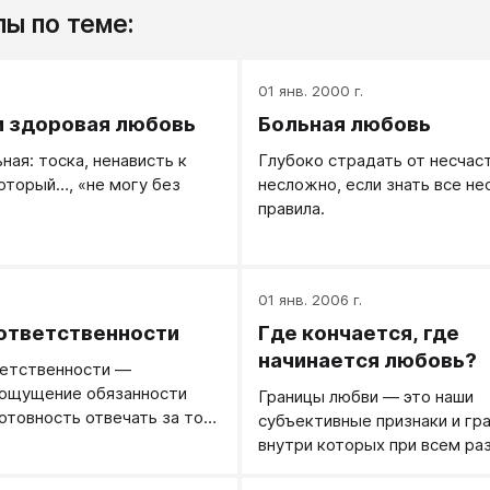
ы по теме:
.
01 янв. 2000 г.
и здоровая любовь
Больная любовь
ная: тоска, ненависть к
Глубоко страдать от несчас
торый…, «не могу без
несложно, если знать все н
.
правила.
.
01 янв. 2006 г.
ответственности
Где кончается, где
начинается любовь?
ветственности ―
 ощущение обязанности
Границы любви — это наши
готовность отвечать за то
субъективные признаки и гр
внутри которых при всем ра
проявлений мы говорим, что 