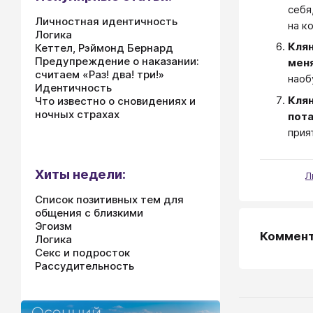
себя
Личностная идентичность
на к
Логика
Клян
Кеттел, Рэймонд Бернард
Предупреждение о наказании:
меня
считаем «Раз! два! три!»
наоб
Идентичность
Клян
Что известно о сновидениях и
ночных страхах
пот
прия
Хиты недели:
Л
Список позитивных тем для
общения с близкими
Эгоизм
Коммен
Логика
Секс и подросток
Рассудительность