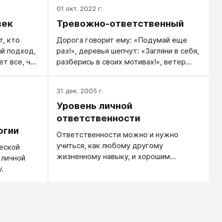
требовательностью. Например, если
01 окт. 2022 г.
шаловливый сын собирается пройти на
век
Тревожно-ответственный
минутку в квартиру не снимая грязной
обуви, то нужно суметь так остановить
т, кто
Дорога говорит ему: «Подумай еще
его, чтобы с одной стороны это было
й подход,
раз!», деревья шепчут: «Загляни в себя,
мягко и с любовью, а с другой не
ет все, что
разберись в своих мотивах!», ветер
вызывало сомнений, что ваше
ивая свои
спрашивает его: «Все ли ты
требование не обсуждается.
предусмотрел?» Его небо — всегда
31 дек. 2005 г.
тревожного цвета, а воздух пахнет
Уровень личной
обещанием катастрофы.
ответственности
огии
Ответственности можно и нужно
учиться, как любому другому
еской
жизненному навыку, и хорошим
 личной
ориентиром может служить описание
у.
уровней личной ответственности.