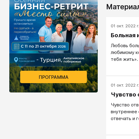
Материал
01 окт. 2022 г
Больная 
Любовь боль
любимому ко
тебя жить»
ПРОГРАММА
01 окт. 2022 г
Чувство 
Чувство от
внутреннее
отвечать и 
или иное.