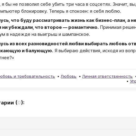
, я бы не позволил себе убить три часа в соцсетях. Значит,
омпьютер блокировку. Теперь я спокоен: я себя люблю.
усь, что буду рассматривать жизнь как бизнес-план, а н
 ни убеждали, что второе — романтично.
Принимая решени
ум в надежде на выигрыш и шампанское.
усь из всех разновидностей любви выбирать любовь от
акающую и балующую.
Я выбираю действия, исходя из вопро
тнее?»
юбовь и требовательность
Любовь
Личная ответственность
Уп
тарии
(
0
):