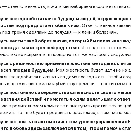
 — ответственность, и жить мы выбираем в соответствии с 
усь всегда заботиться о будущем людей, окружающих ме
остям под предлогом любви к ним.
Ответственное закали
ь под тремя одеялами до полудня — к лени и болезням.
усь вести такой образ жизни, который бы показывал лю
ровождаться искренней радостью.
Я с радостью встречаю
вностью их исправить, и поощряю тот же настрой у окружаю
усь с решимостью применять жесткие методы воспитания
есет плоды в будущем.
Моя жесткость будет идти не из зл
жды понадобится выкинуть из дома все гаджеты, чтобы сохр
вь к прожиганию жизни и убийству времени — против моих п
усь постоянно совершенствовать ясность своего мышл
едствия действий и помогать людям делать шаг к ответ
цию в родительском комитете и выступить против тех вещей
ложить то, что будет продвигать весь класс, в том числе мо
усь встроить на автоматическом уровне упражнения «Ес
 что любовь здесь заключается в том, чтобы помочь ста