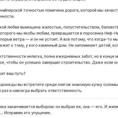
снайперской точностью помечена дорога, которой мы зачасту
нности.
кой любви вымощена жалостью, попустительством, баловством
которого мы якобы любим, превращается в поросенка Ниф-Н
порыв ветра — и он не устоит. А все потому, что когда-то 
бежит к тому, у кого каменный дом. Не напоминает детей, ко
етственности нелегка, полна ежедневных забот, но в конце 
се, чтобы он успешно завершил строительство. Даже если он 
жит ваш путь?
однажды вы встретите среди снегов знакомую кучку соломы
ы раз и навсегда выбрать ответственность.
зка заканчивается выбором: он выбрал ее, она — его. И жили
… Исправим это упущение.