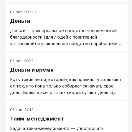
час тоже, на мой взгляд, не универсальна. Мне,
например, ближе оплата за результат. При этом -
01 окт. 2022 г.
если с чего-то начинать, то начни с этого.
Деньги
Деньги ― универсальное средство человеческой
благодарности (для людей с позитивной
установкой) и узаконенное средство порабощения
и управления людьми (для людей с установкой
негативной).
01 окт. 2022 г.
Деньги и время
Есть такие вещи, которые, как правило, ускользают
от тех, кто пока только собирается начать своё
дело. Больше всего таких людей пугают деньги,
точнее их отсутствие.
01 янв. 2012 г.
Тайм-менеджмент
Задача тайм-менеджмента — упорядочить