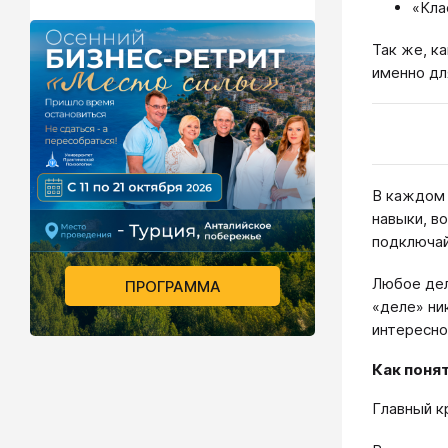
«Кла
Так же, к
именно дл
В каждом 
навыки, в
подключа
Любое дел
ПРОГРАММА
«деле» ни
интересно
Как поня
Главный к