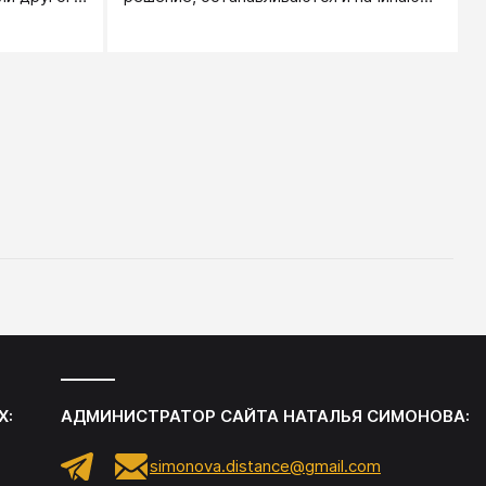
олебания,
все передумывать заново. Это мешает.
омедлил -
Что здесь может помочь? Установите
я.
свои точки сомнения.
Х:
АДМИНИСТРАТОР САЙТА
НАТАЛЬЯ СИМОНОВА
:
simonova.distance@gmail.com