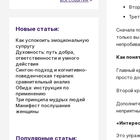
ВСЕ СОБЫТИЯ
Втор
Трет
Новые статьи:
Сначала п
только вы
Как успокоить эмоциональную
непробив
супругу
Духовность: путь добра,
Как поня
ответственности и умного
действия
Синтон-подход и когнитивно-
Главный к
поведенческая терапия:
просто до
сравнительный анализ
Обида: инструкция по
Второй кр
применению
Три принципа мудрых людей
Дополните
Манифест послушания
неприятны
женщины
«Интерес
Это упраж
Популярные статьи: