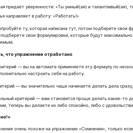
ая придаёт уверенности: «Ты умный(ая) и талантливый(ая), т
ья направляет в работу: «Работать!»
опробуйте ту, которая написана тут, потом подберите свои 
 подберёте свои формулировки, которые будут максимально 
аемым.
ть, что упражнение отработано
ритерий ― вы на автомате применяете эту формулу по нескол
полнительно настроить себя на работу.
итерий ― вы значительно чаще начинаете делать дела сразу, 
льный критерий ― вам становится проще делать какие-то д
ми, теперь вы делаете их либо спокойно, либо с удовольств
но!»
нение очень похоже на упражнение «Сомнения», только если