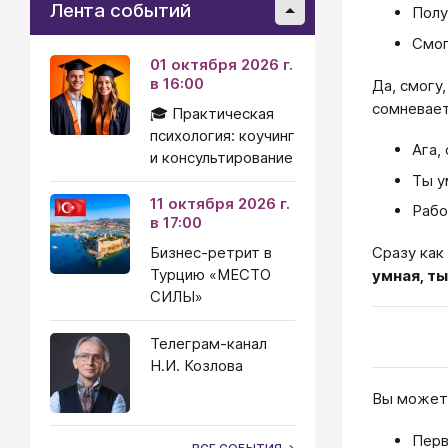
Лента событий
Полу
Смог
01 октября 2026 г.
в 16:00
Да, смогу
сомневает
🎓 Практическая
психология: коучинг
Ага,
и консультирование
Ты у
11 октября 2026 г.
Рабо
в 17:00
Бизнес-ретрит в
Сразу как
Турцию «МЕСТО
умная, т
СИЛЫ»
Телеграм-канал
Н.И. Козлова
Вы можете
Перв