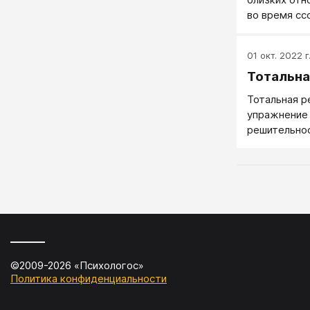
во время сс
01 окт. 2022 г
Тотальна
Тотальная 
упражнение 
решительнос
определенно
©2009-
2026
«
Психологос
»
Политика конфиденциальности