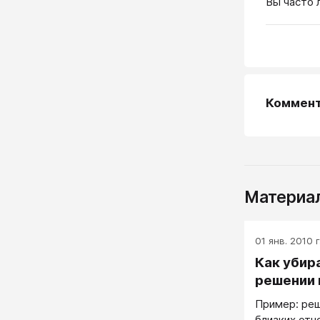
Вы часто 
Коммен
Материал
01 янв. 2010 г
Как убир
решении 
Пример: ре
близких отн