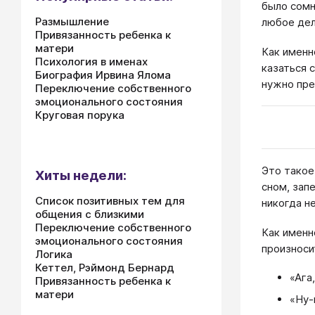
было сомн
Размышление
любое дел
Привязанность ребенка к
матери
Как именн
Психология в именах
казаться 
Биография Ирвина Ялома
нужно пре
Переключение собственного
эмоционального состояния
Круговая порука
Это такое
Хиты недели:
сном, зап
Список позитивных тем для
никогда н
общения с близкими
Переключение собственного
Как именн
эмоционального состояния
произноси
Логика
Кеттел, Рэймонд Бернард
«Ага
Привязанность ребенка к
матери
«Ну-