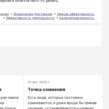
нергия и хочется чего-то делать.
нения
Упражнения Дистанции
Личная эффективность
Эффективность деятельности
Целенаправленность
01 окт. 2022 г.
я
Точка сомнения
трая смена
Есть люди, которые постоянно
на
сомневаются, и даже вроде бы приняв
ли другого
решение, останавливаются и начинают