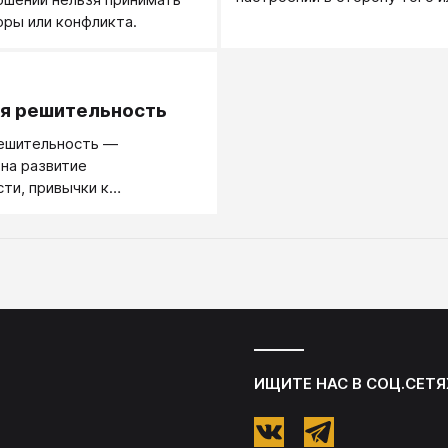
решения. Когда серьезные к
оры или конфликта.
решиться бывает трудно. Пр
все, решение принято за теб
.
я решительность
решительность —
на развитие
ти, привычки к
сти в принятии решений.
ИЩИТЕ НАС В СОЦ.СЕТЯ