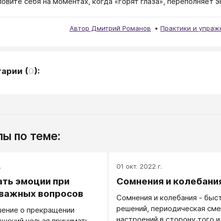
ловите себя на моментах, когда «горят глаза», переполняет э
Автор Дмитрий Романов
Практики и упраж
тарии
(
0
):
ы по теме:
.
01 окт. 2022 г.
ать эмоции при
Сомнения и колебани
важных вопросов
Сомнения и колебания - быс
решений, периодическая сме
шение о прекращении
настроений в сторону того и
ошений нельзя принимать