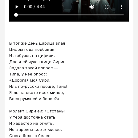
В тот же день царица злая
Цифры года подбивая
И любуясь на цифири,
Древней чудо-птице Сирин
Задала такой вопрос —
Типа, у нее опрос:
«Дорогая моя Сири,
Иль по-русски проще, Тань!
Я-ль на свете всех милее,
Всех румяней и белее?»
Молвит Сири ей: «Отстань!
У тебя достойна стать
И характер не отнять,
Но царевна все ж милее,
Снега белого белее!