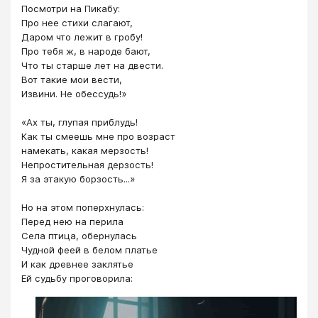
Посмотри на Пикабу:
Про нее стихи слагают,
Даром что лежит в гробу!
Про тебя ж, в народе бают,
Что ты старше лет на двести.
Вот такие мои вести,
Извини. Не обессудь!»
«Ах ты, глупая приблудь!
Как ты смеешь мне про возраст
намекать, какая мерзость!
Непростительная дерзость!
Я за этакую борзость...»
Но на этом поперхнулась:
Перед нею на перила
Села птица, обернулась
Чудной феей в белом платье
И как древнее заклятье
Ей судьбу проговорила: