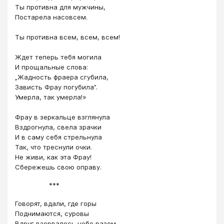
Ты противна для мужчины,
Постарела насовсем.
Ты противна всем, всем, всем!
Ждет теперь тебя могила
И прощальные слова:
„Жадность фраера сгубила,
Зависть Фрау погубила”.
Умерла, так умерла!»
Фрау в зеркальце взглянула
Вздрогнула, свела зрачки
И в саму себя стрельнула
Так, что треснули очки.
Не живи, как эта Фрау!
Сбережешь свою оправу.
***
Говорят, вдали, где горы
Поднимаются, суровы
Вдруг взорвалось небо разом.