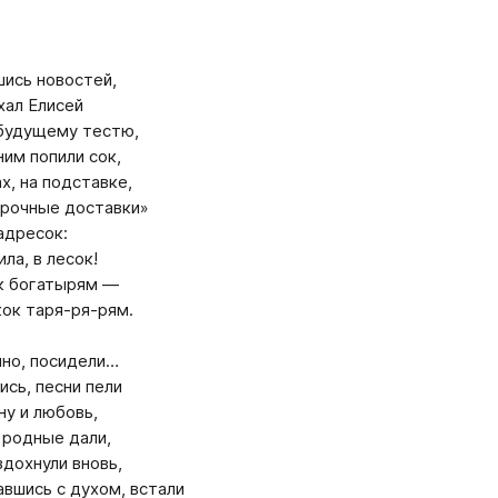
ись новостей,
хал Елисей
 будущему тестю,
ним попили сок,
х, на подставке,
Срочные доставки»
адресок:
ла, в лесок!
к богатырям —
кок таря-ря-рям.
чно, посидели…
сь, песни пели
ну и любовь,
 родные дали,
здохнули вновь,
вшись с духом, встали