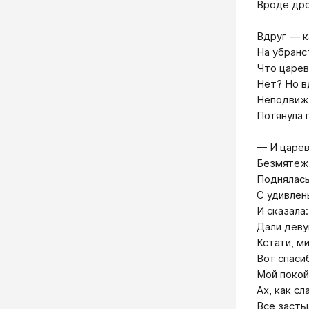
Вроде дро
Вдруг — к
На убранс
Что царев
Нет? Но в
Неподвижн
Потянула 
— И царев
Безмятежн
Поднялась
С удивлен
И сказала:
Дали деву
Кстати, ми
Вот спаси
Мой покой 
Ах, как сл
Все засты