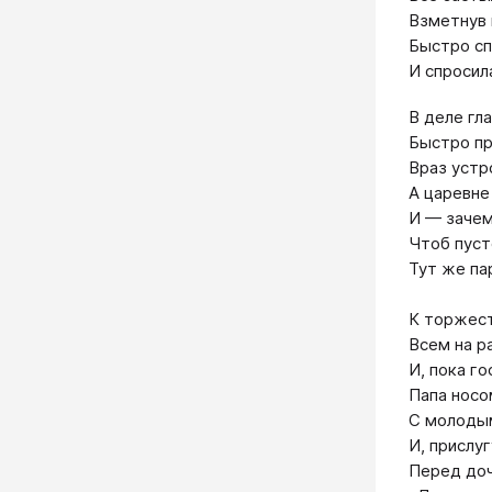
Взметнув 
Быстро сп
И спросил
В деле гл
Быстро пр
Враз устр
А царевне
И — зачем
Чтоб пуст
Тут же па
К торжест
Всем на р
И, пока го
Папа носо
С молоды
И, прислуг
Перед доч