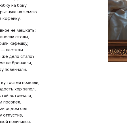
юбку на боку,
рыгнула на землю
а кофейку.
авное не мешкать:
инесли столы,
оили кафешку,
 — пастилы.
 же дело стало?
ое не бренчали,
ру повенчали.
ву гостей позвали,
адость хор запел,
стей встречали,
м посопел,
ми рядом сел
у отпустив,
кой повинился: