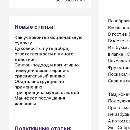
ВСЕ СОБЫТИЯ
Понабравш
Новые статьи:
Вновь пое
В гости к
Как успокоить эмоциональную
Вместе с 
супругу
И в бумага
Духовность: путь добра,
ответственности и умного
в папке «
действия
Накопали 
Синтон-подход и когнитивно-
Фру остави
поведенческая терапия:
Поскакал 
сравнительный анализ
Скок да с
Обида: инструкция по
применению
Три принципа мудрых людей
Там, коне
Манифест послушания
Подружили
женщины
Про отчиз
Не забудь
А потом в
Эх… Собра
Популярные статьи: