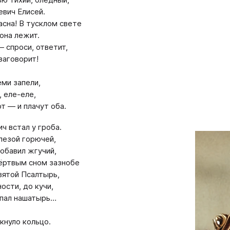
евич Елисей.
асна! В тусклом свете
 она лежит.
 спроси, ответит,
заговорит!
еми запели,
, еле-еле,
т — и плачут оба.
ч встал у гроба.
лезой горючей,
обавил жгучий,
ёртвым сном зазнобе
вятой Псалтырь,
ости, до кучи,
апал нашатырь…
якнуло кольцо.