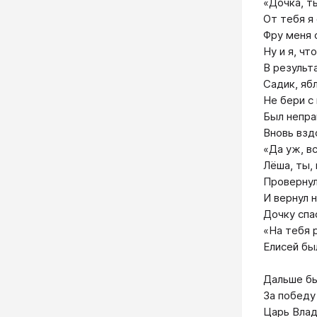
«Дочка, т
От тебя я
Фру меня 
Ну и я, чт
В результ
Садик, яб
Не бери с
Был непра
Вновь взд
«Да уж, в
Лёша, ты, 
Провернул
И вернул 
Дочку спас
«На тебя р
Елисей бы
Дальше бы
За победу
Царь Влад