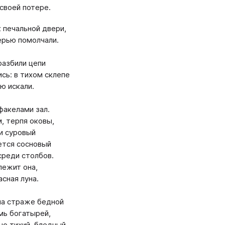
 своей потере.
 печальной двери,
рью помолчали.
разбили цепи
ись: в тихом склепе
ю искали.
факелами зал.
м, терпя оковы,
и суровый
ется сосновый
среди столбов.
лежит она,
асная луна.
 на страже бедной
мь богатырей,
ью тихий, бледный,