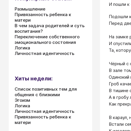
И пошли к
Размышление
Привязанность ребенка к
Подошли к
матери
Перед две
В чем задача родителей и суть
воспитания?
На замке 
Переключение собственного
эмоционального состояния
И спустил
Логика
Та, котору
Личностная идентичность
Чёрный с 
В зале то
Одинокий 
Хиты недели:
Гроб кача
Список позитивных тем для
В тишине 
общения с близкими
А в гробу 
Эгоизм
Как прекр
Логика
Личностная идентичность
Привязанность ребенка к
В караул,
матери
Встали се
К изголов