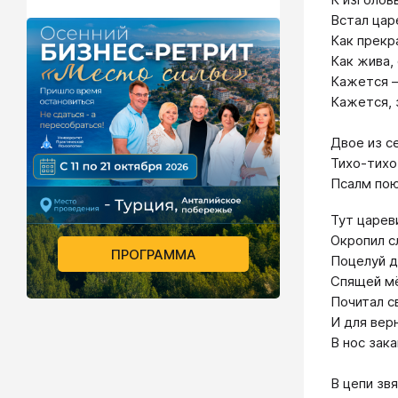
Встал цар
Как прекр
Как жива,
Кажется —
Кажется, 
Двое из с
Тихо-тихо
Псалм пою
Тут цареви
Окропил с
ПРОГРАММА
Поцелуй д
Спящей м
Почитал с
И для верн
В нос зак
В цепи зв