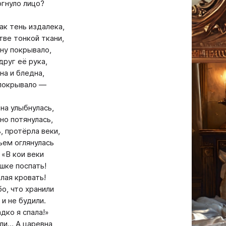
гнуло лицо?
ак тень издалека,
тве тонкой ткани,
ну покрывало,
друг её рука,
а и бледна,
покрывало —
на улыбнулась,
о потянулась,
, протёрла веки,
ьем оглянулась
 «В кои веки
шке поспать!
лая кровать!
бо, что хранили
и не будили.
адко я спала!»
ли… А царевна,