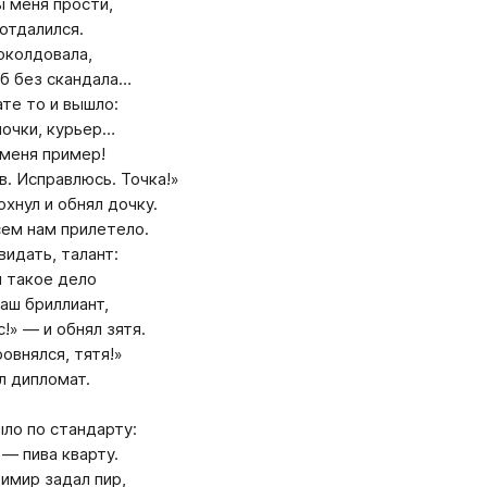
ы меня прости,
 отдалился.
околдовала,
об без скандала…
ате то и вышло:
лочки, курьер…
 меня пример!
в. Исправлюсь. Точка!»
охнул и обнял дочку.
сем нам прилетело.
видать, талант:
 такое дело
наш бриллиант,
!» — и обнял зятя.
овнялся, тятя!»
л дипломат.
ло по стандарту:
 — пива кварту.
имир задал пир,