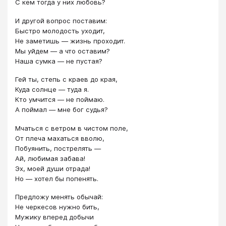
С кем тогда у них любовь?
И другой вопрос поставим:
Быстро молодость уходит,
Не заметишь — жизнь проходит.
Мы уйдем — а что оставим?
Наша сумка — не пустая?
Гей ты, степь с краев до края,
Куда солнце — туда я.
Кто умчится — не поймаю.
А поймал — мне бог судья?
Мчаться с ветром в чистом поле,
От плеча махаться вволю,
Побуянить, пострелять —
Ай, любимая забава!
Эх, моей души отрада!
Но — хотел бы попенять.
Предложу менять обычай:
Не черкесов нужно бить,
Мужику вперед добычи