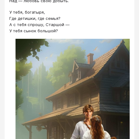
Над — любовь свою добыть.
У тебя, богатыря,
Где детишки, где семья?
А с тебя спрошу, Старшой —
У тебя сынок большой?