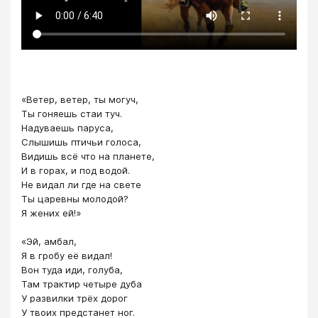
«Ветер, ветер, ты могуч,
Ты гоняешь стаи туч.
Надуваешь паруса,
Слышишь птичьи голоса,
Видишь всё что на планете,
И в горах, и под водой.
Не видал ли где на свете
Ты царевны молодой?
Я жених ей!»
«Эй, амбал,
Я в гробу её видал!
Вон туда иди, голуба,
Там трактир четыре дуба
У развилки трёх дорог
У твоих предстанет ног.