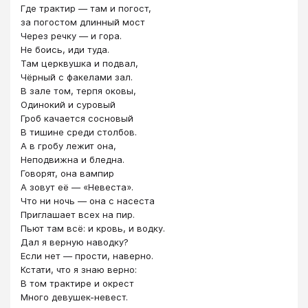
Где трактир — там и погост,
за погостом длинный мост
Через речку — и гора.
Не боись, иди туда.
Там церквушка и подвал,
Чёрный с факелами зал.
В зале том, терпя оковы,
Одинокий и суровый
Гроб качается сосновый
В тишине среди столбов.
А в гробу лежит она,
Неподвижна и бледна.
Говорят, она вампир
А зовут её — «Невеста».
Что ни ночь — она с насеста
Приглашает всех на пир.
Пьют там всё: и кровь, и водку.
Дал я верную наводку?
Если нет — прости, наверно.
Кстати, что я знаю верно:
В том трактире и окрест
Много девушек-невест.