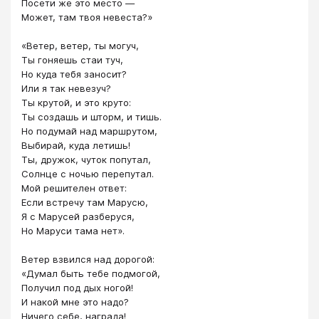
Посети же это место —
Может, там твоя невеста?»
«Ветер, ветер, ты могуч,
Ты гоняешь стаи туч,
Но куда тебя заносит?
Или я так невезуч?
Ты крутой, и это круто:
Ты создашь и шторм, и тишь.
Но подумай над маршрутом,
Выбирай, куда летишь!
Ты, дружок, чуток попутал,
Солнце с ночью перепутал.
Мой решителен ответ:
Если встречу там Марусю,
Я с Марусей разберуся,
Но Маруси тама нет».
Ветер взвился над дорогой:
«Думал быть тебе подмогой,
Получил под дых ногой!
И накой мне это надо?
Ничего себе, награда!