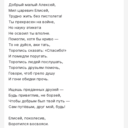
Добрый малый Алексей,
Мил царевич Елисей,
Трудно жить без пистолета!
Ты прекрасен на войне,
Но науку этикета
Не освоил ты вполне.
Помогли, хотя бы криво —
То не дуйся, аки тать,
Торопись сказать: «Спасибо!»
И помедли поругать.
Торопись людей послушать,
Торопись друзьям помочь,
Говори, чтоб грело душу
И гони обидки прочь.
Ищешь преданных друзей —
Будь приветлив, не борзей,
Чтобы добрым был твой путь —
Сам путёвым, друг мой, будь!
Елисей, поколесив,
Воротился восвояси.