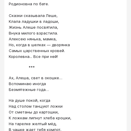
Родионовна по бате.
Сказки сказывала Леше,
Клала ладушки в ладоши,
Жизнь Алеше посвятила,
Внука милого взрастила.
Алексею нянька, мамка,
Но, когда в шелках — дворянка
Самых царственных кровей.
Королевна... Все при ней!
***
Ах, Алеша, свет в окошке…
Вспоминаю иногда
Безмятежные года…
На душе покой, когда
Над столом танцуют ложки
От сметаны до картошки,
К ложкам липнут хлеба крошки,
На тарелке желтый мёд,
В чашке ждет тебя компот,