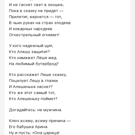
И не гаснет свет в окошке,
Пока в сказку не придет —
Прилетит, вернется — тот,
В чьих руках на страх злодеев
И коварных чародеев
Огнестрельный огнемет!
У кого надежный щит,
Кто Алешу защитит?
Кто намажет Лёше мед
На любимый бутерброд?
Кто расскажет Леше сказку,
Поцелует Лешу в глазки
И Алешенька заснет?
Кто же этот самый тот,
Кто Алешеньку поймет?
Догадайтесь: не мужчина.
Ключ всему, всему причина —
Его бабушка Арина.
Ну и пусть: «Она царица!