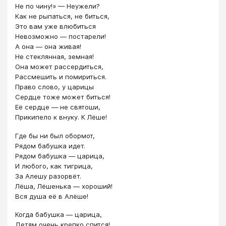
Не по чину!» — Неужели?
Как не рыпаться, не биться,
Это вам уже влюбиться
Невозможно — постарели!
А она — она живая!
Не стеклянная, земная!
Она может рассердиться,
Рассмешить и помириться.
Право слово, у царицы
Сердце тоже может биться!
Её сердце — не святоши,
Прикипело к внуку. К Лёше!
Где бы ни был обормот,
Рядом бабушка идет.
Рядом бабушка — царица,
И любого, как тигрица,
За Алешу разорвёт.
Лёша, Лёшенька — хороший!
Вся душа её в Алёше!
Когда бабушка — царица,
Детям очень крепко спится!