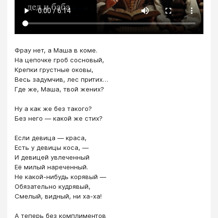
Фрау нет, а Маша в коме.
На цепочке гроб сосновый,
Крепки грустные оковы,
Весь задумчив, лес притих…
Где же, Маша, твой жених?
Ну а как же без такого?
Без него — какой же стих?
Если девица — краса,
Есть у девицы коса, —
И девицей увлеченный
Её милый нареченный.
Не какой-нибудь корявый —
Обязательно кудрявый,
Смелый, видный, ни ха-ха!
А теперь без комплиментов