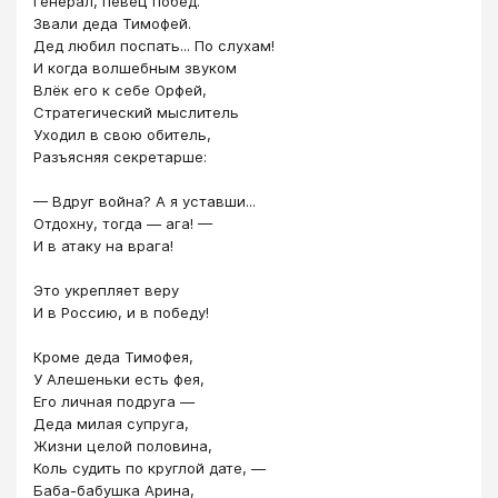
Генерал, певец побед.
Звали деда Тимофей.
Дед любил поспать... По слухам!
И когда волшебным звуком
Влёк его к себе Орфей,
Стратегический мыслитель
Уходил в свою обитель,
Разъясняя секретарше:
— Вдруг война? А я уставши...
Отдохну, тогда — ага! —
И в атаку на врага!
Это укрепляет веру
И в Россию, и в победу!
Кроме деда Тимофея,
У Алешеньки есть фея,
Его личная подруга —
Деда милая супруга,
Жизни целой половина,
Коль судить по круглой дате, —
Баба-бабушка Арина,