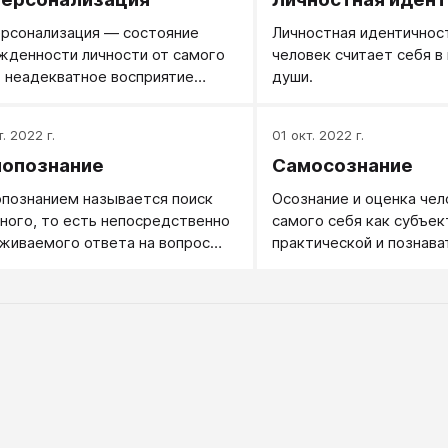
рсонализация ― состояние
Личностная идентичнос
жденности личности от самого
человек считает себя в
, неадекватное восприятие
души.
веком своего «Я». Собственное
сное или духовное естество
. 2022 г.
01 окт. 2022 г.
ринимается при
опознание
Самосознание
рсонализации как частично или
остью утраченное.
познанием называется поиск
Осознание и оценка че
рсонализация может привести
ного, то есть непосредственно
самого себя как субъек
мплексу неполноценности.
живаемого ответа на вопрос
практической и познава
я?"
деятельности, как личн