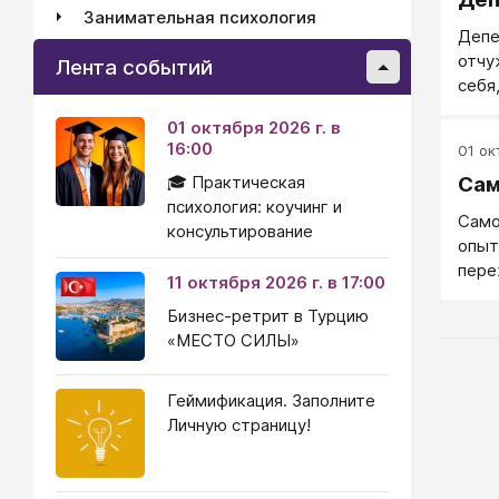
Занимательная психология
Депе
отчу
Лента событий
себя
чело
01 октября 2026 г. в
теле
16:00
01 окт
восп
🎓 Практическая
Сам
депе
психология: коучинг и
полн
Само
консультирование
Депе
опыт
к ко
пере
11 октября 2026 г. в 17:00
"кто 
Бизнес-ретрит в Турцию
«МЕСТО СИЛЫ»
Геймификация. Заполните
Личную страницу!