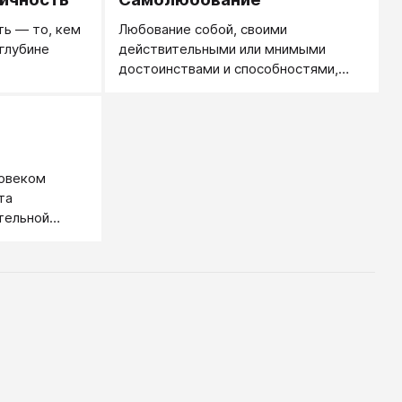
ть — то, кем
Любование собой, своими
 глубине
действительными или мнимыми
достоинствами и способностями,
внешностью или иными
проявлениями.
ловеком
та
тельной
ости.