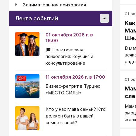
отка
Занимательная психология
А чт
01 окт
куль
Лента событий
Как
Мам
01 октября 2026 г. в
Шел
16:00
В ма
🎓 Практическая
всяк
психология: коучинг и
радо
консультирование
пора
любо
11 октября 2026 г. в 17:00
01 окт
слож
Бизнес-ретрит в Турцию
Мам
женщ
«МЕСТО СИЛЫ»
на д
сле
Поче
Мама
роли
Кто у нас глава семьи? Кто
эмоц
семь
должен быть в вашей
женщ
отно
семье главой?
Суще
непр
след
неос