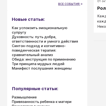
01 окт
проф
ВСЕ СОБЫТИЯ
нако
Рол
дело
изли
Мане
Кажд
авто
Новые статьи:
кажд
отно
Неко
Как успокоить эмоциональную
инфо
роли
супругу
прян
Духовность: путь добра,
нежн
кака
ответственности и умного действия
пост
Синтон-подход и когнитивно-
слов
поведенческая терапия:
сравнительный анализ
Обида: инструкция по применению
Три принципа мудрых людей
Манифест послушания женщины
Популярные статьи:
Размышление
Привязанность ребенка к матери