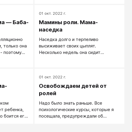
и вовремя
01 окт. 2022 г.
а — Баба-
Мамины роли. Мама-
наседка
елляционно
Наседка долго и терпеливо
, только она
высиживает своих цыплят.
 - поэтому
Несколько недель она сидит
ет, понукает,
неподвижно, почти без еды, никого
остоинства,
не подпускает близко, отдавая свое
тельности
тепло будущим малышам.
01 окт. 2022 г.
ажается и
Вылупившихся малышей наседка учит
 кричать и
всему: гулять, есть, пить, держаться
ма-
Освобождаем детей от
 - это
рядом, прятаться в мамины перышки.
ролей
олько
Поистине материнский подвиг. Нас
шком
Надо было знать раньше. Все
, сквозь нее
интересует, почему мамы или
т ребенка,
психологические курсы, которые я
 слишком
бабушки порой ведут себя словно
о боится его
посещала, предупреждали об
тся внешнему
наседки? Кому это полезно, а кому
ательна и
опасности самореализующихся
поздно
вредно?
бива и
пророчеств. Если на ребенка
грывать,