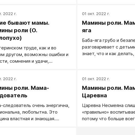
знает о своем ребенке 
з, это вовлечение и изящество.
придет ему на помощь.
о такое современная женская
. 2022 г.
01 окт. 2022 г.
тура?
ие бывают мамы.
Мамины роли. Мам
ины роли (О.
яга
опухо)
Баба-яга грубо и безап
разговаривает с детьми
теринском труде, как и во
знает, что и как делать,
ом другом, возможны ошибки и
она указывает, команду
сти, сомнения и удачи,
принижает чувство их д
жения и победы. Материнская
не допускает самостоя
вь, переживания и хлопоты -
. 2022 г.
01 окт. 2022 г.
детей. Она легко раздр
ная и многогранная часть жизни
выходит из себя. Может
ины роли. Мама-
Мамины роли. Ма
ины. Все мамы не похожи друг
ругаться. Роль Бабы-яги
руга, как не похожи и дети.
дователь
Царевна
мамина маска. Она не т
му так важно поговорить о той
-следователь очень энергична,
Царевна Несмеяна сли
страшная, но и холодная
, которую мама выполняет в
иональна, любопытна. Это
«правильно» воспитывае
не видно души ребенка,
е? Прежде всего потому, что в
ина властная и знающая.
потому что больше всег
много внимания уделяе
шениях с детьми мама
ствует несколько типов мам-
избаловать. Она требов
прилежанию. Рано или 
оизвольно потаенные
ователей. Первый тип. Это
принципиальна, честолю
ребенок научится поды
ознанные переживания и страхи,