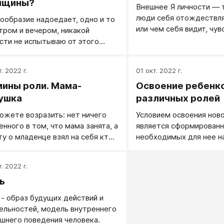
нщины?
Внешнее Я личности — т
люди себя отождествля
ообразие надоедает, одно и то
или чем себя видит, чув
тром и вечером, никакой
ощущает человек.
сти не испытываю от этого
ршенно. Что изменить?»
. 2022 г.
01 окт. 2022 г.
ины роли. Мама-
Освоение ребенк
ушка
различных ролей
ожете возразить: нет ничего
Условием освоения ново
енного в том, что мама занята, а
является сформирован
ту о младенце взял на себя кто-
необходимых для нее н
ругой. Может быть,
способностей. Роль дае
раведливо считать работающую
кто имеет для этого н
. 2022 г.
е родов женщину кукушкой,
- нужные умения или ста
ь
ающей своего птенчика?
сам эту роль берет, пр
словно, каждая семья без
интерес к ней или на эт
 - образ будущих действий и
казок решает, как растить
настаивая.
ельностей, модель внутреннего
нка, кто займется воспитанием
ешнего поведения человека.