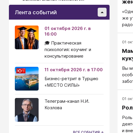
же
«Одн
Лента событий
же у
радо
01 октября 2026 г. в
сове
16:00
01 окт
🎓 Практическая
психология: коучинг и
Мам
консультирование
кук
Вы м
11 октября 2026 г. в 17:00
особ
Бизнес-ретрит в Турцию
забо
«МЕСТО СИЛЫ»
то д
несп
01 окт
посл
Телеграм-канал Н.И.
Рол
брос
Козлова
Безу
Роль
подс
деят
ребе
и вн
ВСЕ СОБЫТИЯ