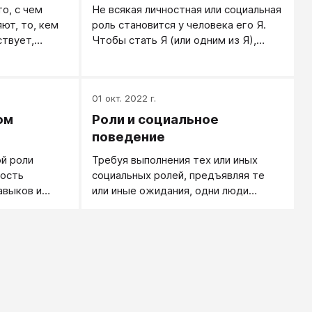
о, с чем
Не всякая личностная или социальная
ют, то, кем
роль становится у человека его Я.
ствует,
Чтобы стать Я (или одним из Я),
личностная или социальная роль
должна прирасти к человеку,
прорасти в нем его душой, стать для
01 окт. 2022 г.
него своей и живой.
ом
Роли и социальное
поведение
й роли
Требуя выполнения тех или иных
ность
социальных ролей, предъявляя те
авыков и
или иные ожидания, одни люди
тся тому,
управляют другими.
ужные данные
тус, или кто
оявляя
ой роли