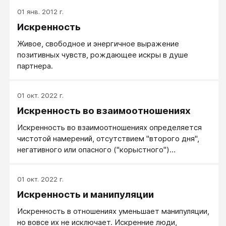
как умение рождать искры в душе партнера,
01 янв. 2012 г.
возможна только у адекватного человека,
Искренность
понимающего и соблюдаещего формат общения.
Живое, свободное и энергичное выражение
позитивных чувств, рождающее искры в душе
партнера.
01 окт. 2022 г.
Искренность во взаимоотношениях
Искренность во взаимоотношениях определяется
чистотой намерений, отсутствием "второго дня",
негативного или опасного ("корыстного")
подтекста. Иногда можно понять, насколько
человек искренен в своих словах и обещаниях, если
01 окт. 2022 г.
мы умеем читать "язык тела". Когда человек
Искренность и манипуляции
"сочиняет", придумывает, а не чувствует по
настоящему, выражение его лица чаще всего
Искренность в отношениях уменьшает манипуляции,
ассиметрично. Асимметрия лица возникает тогда,
но вовсе их не исключает. Искренние люди,