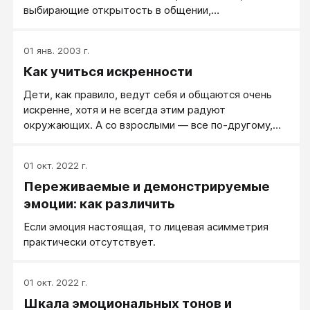
когда человек демонстрирует фальшивую эмоцию.
выбирающие открытость в общении,
Искусственную эмоцию. Намеренную эмоцию. Если
действительно не являются любителями
же эмоция настоящая, то лицевая асимметрия
манипуляций, тем более негативных манипуляций.
практически отсутствует.
01 янв. 2003 г.
Но позитивные манипуляции искренними людьми
Как учиться искренности
используются, и искренность там оказывается
средством, орудием.
Дети, как правило, ведут себя и общаются очень
искренне, хотя и не всегда этим радуют
окружающих. А со взрослыми — все по-другому,
еще сложнее. Некоторые вполне честные и во
взаимоотношениях порядочные люди общаются
01 окт. 2022 г.
так, что искренними их назвать трудно.
Переживаемые и демонстрируемые
эмоции: как различить
Если эмоция настоящая, то лицевая асимметрия
практически отсутствует.
01 окт. 2022 г.
Шкала эмоциональных тонов и