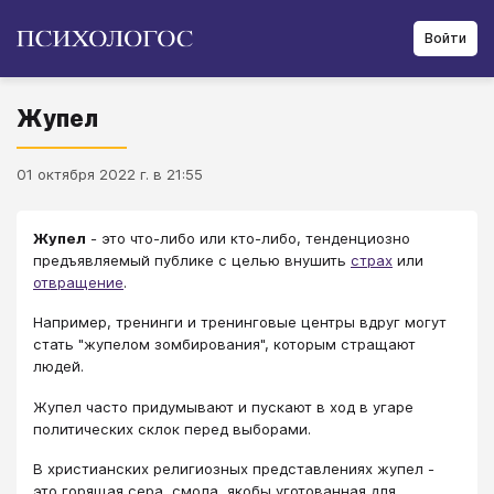
Войти
Жупел
01 октября 2022 г. в 21:55
Жупел
- это что-либо или кто-либо, тенденциозно
предъявляемый публике с целью внушить
страх
или
отвращение
.
Например, тренинги и тренинговые центры вдруг могут
стать "жупелом зомбирования", которым стращают
людей.
Жупел часто придумывают и пускают в ход в угаре
политических склок перед выборами.
В христианских религиозных представлениях жупел -
это горящая сера, смола, якобы уготованная для