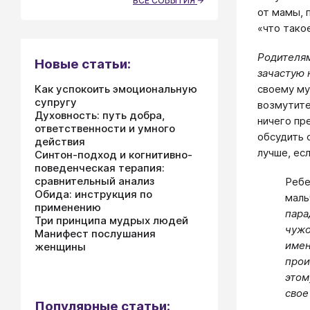
ВСЕ СОБЫТИЯ
от мамы, 
«что тако
Родителям
Новые статьи:
зачастую 
Как успокоить эмоциональную
своему му
супругу
возмутите
Духовность: путь добра,
ничего пр
ответственности и умного
обсудить 
действия
лучше, ес
Синтон-подход и когнитивно-
поведенческая терапия:
сравнительный анализ
Ребе
Обида: инструкция по
маль
применению
пара
Три принципа мудрых людей
чужо
Манифест послушания
имен
женщины
прои
этом
свое
Популярные статьи: