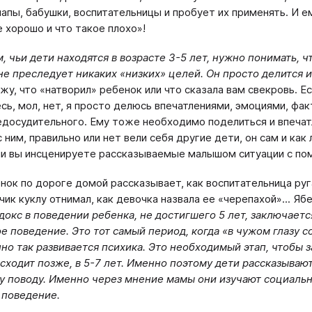
папы, бабушки, воспитательницы и пробует их применять. И е
е хорошо и что такое плохо»!
, чьи дети находятся в возрасте 3-5 лет, нужно понимать, ч
не преследует никаких «низких» целей. Он просто делится
жу, что «натворил» ребенок или что сказала вам свекровь. Е
сь, мол, нет, я просто делюсь впечатлениями, эмоциями, фак
едосудительного. Ему тоже необходимо поделиться и впечатл
с ним, правильно или нет вели себя другие дети, он сам и ка
ли вы инсценируете рассказываемые малышом ситуации с по
нок по дороге домой рассказывает, как воспитательница руга
чик куклу отнимал, как девочка назвала ее «черепахой»... Яб
докс в поведении ребенка, не достигшего 5 лет, заключаетс
е поведение. Это тот самый период, когда «в чужом глазу с
но так развивается психика. Это необходимый этап, чтобы з
сходит позже, в 5-7 лет. Именно поэтому дети рассказывают
у поводу. Именно через мнение мамы они изучают социальн
 поведение.