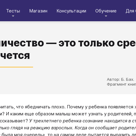
Тесты
Магазин
Консультации
Обучение
Для 
ичество — это только сре
очется
Автор: Б. Бах.​​​​​
Фрагмент кни
читать, что ябедничать плохо. Почему у ребенка появляется
и? И каким еще образом малыш может узнать у родителей, п
ассказывает?
У трехлетнего ребенка сознание находится в 
лько глядя на реакцию взрослых. Когда он сообщает родите
а была моя очередь», то на самом деле пытается выразить д