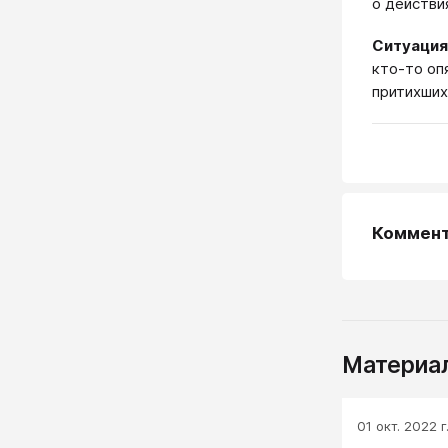
о действи
Ситуация
кто-то опя
притихших
Коммен
Материал
01 окт. 2022 г