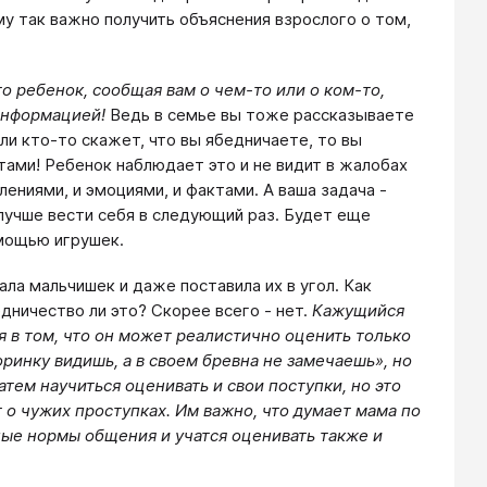
му так важно получить объяснения взрослого о том,
то ребенок, сообщая вам о чем-то или о ком-то,
 информацией!
Ведь в семье вы тоже рассказываете
сли кто-то скажет, что вы ябедничаете, то вы
тами! Ребенок наблюдает это и не видит в жалобах
ениями, и эмоциями, и фактами. А ваша задача -
к лучше вести себя в следующий раз. Будет еще
мощью игрушек.
ла мальчишек и даже поставила их в угол. Как
едничество ли это? Скорее всего - нет.
Кажущийся
я в том, что он может реалистично оценить только
оринку видишь, а в своем бревна не замечаешь», но
атем научиться оценивать и свои поступки, но это
 о чужих проступках. Им важно, что думает мама по
ые нормы общения и учатся оценивать также и