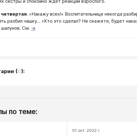
ях сестры и спокойно ждет реакции взрослого.
 четвертая
. «Накажу всех!» Воспитательнице некогда разби
ть разбил чашку... «Кто это сделал? Не скажете, будет наказ
 шалунов. См.
→
тарии
(
0
):
ы по теме:
.
01 окт. 2022 г.