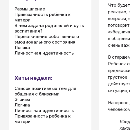
Что будет
Размышление
реакцию, 
Привязанность ребенка к
вопросы, 
матери
поговорит
В чем задача родителей и суть
воспитания?
«ябеднича
Переключение собственного
в общении
эмоционального состояния
очень важ
Логика
Личностная идентичность
В старшем
Ребенок с
предвосхи
грустное,
Хиты недели:
действует
Список позитивных тем для
ситуации,
общения с близкими
Эгоизм
Наверное,
Логика
человеком
Личностная идентичность
Привязанность ребенка к
Ябед
матери
како