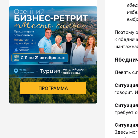
ябед
избе
выбр
Поэтому 
к ябеднич
шантажная
Ябеднич
Девять си
Ситуация
ПРОГРАММА
говорит. 
Ситуация
требует о
Ситуация
Здесь мог