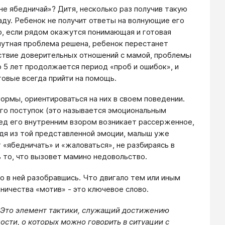
не ябедничай»? Дитя, несколько раз получив такую
аду. Ребенок не получит ответы на волнующие его
о, если рядом окажутся понимающая и готовая
инутная проблема решена, ребенок перестанет
тствие доверительных отношений с мамой, проблемы
о 5 лет продолжается период «проб и ошибок», и
овые всегда прийти на помощь.
ормы, ориентироваться на них в своем поведении.
его поступок (это называется эмоциональным
ред его внутренним взором возникает рассерженное,
одя из той представленной эмоции, малыш уже
«ябедничать» и «жаловаться», не разбираясь в
ь то, что вызовет мамино недовольство.
ко в ней разобравшись. Что двигало тем или иным
ничества «мотив» - это ключевое слово.
я. Это элемент тактики, служащий достижению
сти, о которых можно говорить в ситуации с