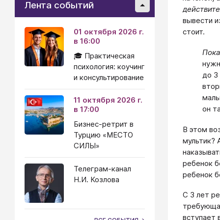
Лента событий
действите
вывести и
01 октября 2026 г.
стоит.
в 16:00
Пока
🎓 Практическая
нужн
психология: коучинг
до 3
и консультирование
втор
малы
11 октября 2026 г.
он т
в 17:00
Бизнес-ретрит в
В этом во
Турцию «МЕСТО
мультик? 
СИЛЫ»
наказыват
ребенок б
Телеграм-канал
ребенок б
Н.И. Козлова
С 3 лет р
требующая
вступает 