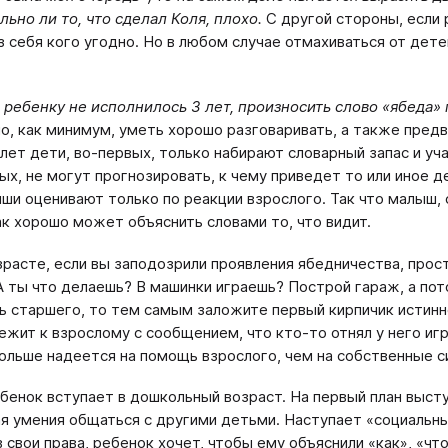
льно ли то, что сделал Коля, плохо.
С другой стороны, если
з себя кого угодно. Но в любом случае отмахиваться от дете
 ребенку не исполнилось 3 лет, произносить слово «ябеда
о, как минимум, уметь хорошо разговаривать, а также предв
 лет дети, во-первых, только набирают словарный запас и уч
ых, не могут прогнозировать, к чему приведет то или иное д
ши оценивают только по реакции взрослого. Так что малыш, 
ак хорошо может объяснить словами то, что видит.
зрасте, если вы заподозрили проявления ябедничества, прос
А ты что делаешь? В машинки играешь? Построй гараж, а пот
ь старшего, то тем самым заложите первый кирпичик истинно
ежит к взрослому с сообщением, что кто-то отнял у него иг
ольше надеется на помощь взрослого, чем на собственные с
ебенок вступает в дошкольный возраст. На первый план выст
 умения общаться с другими детьми. Наступает «социальны
в свои права, ребенок хочет, чтобы ему объяснили «как», «ч