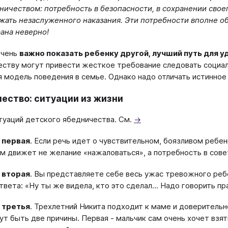
ничеством: потребность в безопасности, в сохранении свое
жать незаслуженного наказания. Эти потребности вполне об
ана неверно!
очень
важно показать ребенку другой, лучший путь для
еству могут привести жесткое требование следовать социал
 модель поведения в семье. Однако надо отличать истинное 
ество: ситуации из жизни
туаций детского ябедничества. См.
→
 первая
. Если речь идет о чувствительном, боязливом ребен
Им движет не желание «нажаловаться», а потребность в сове
 вторая
. Вы представляете себе весь ужас тревожного ребе
твета: «Ну ты же видела, кто это сделал... Надо говорить пр
 третья
. Трехлетний Никита подходит к маме и доверительн
ут быть две причины. Первая - мальчик сам очень хочет взя