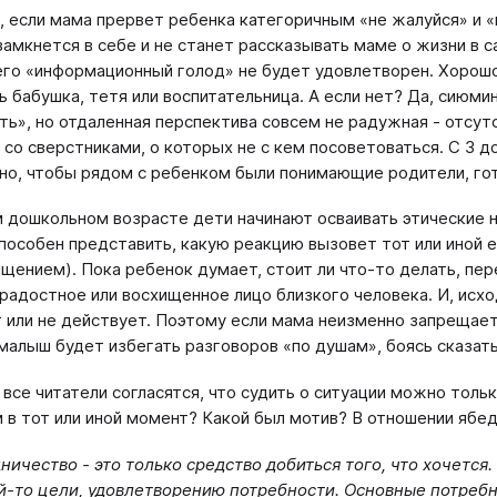
, если мама прервет ребенка категоричным «не жалуйся» и «
замкнется в себе и не станет рассказывать маме о жизни в с
его «информационный голод» не будет удовлетворен. Хорош
ь бабушка, тетя или воспитательница. А если нет? Да, сиюм
ть», но отдаленная перспектива совсем не радужная - отсу
 со сверстниками, о которых не с кем посоветоваться. С 3 д
но, чтобы рядом с ребенком были понимающие родители, гот
 дошкольном возрасте дети начинают осваивать этические н
пособен представить, какую реакцию вызовет тот или иной 
щением). Пока ребенок думает, стоит ли что-то делать, пе
 радостное или восхищенное лицо близкого человека. И, исх
 или не действует. Поэтому если мама неизменно запрещает 
 малыш будет избегать разговоров «по душам», боясь сказат
 все читатели согласятся, что судить о ситуации можно толь
 в тот или иной момент? Какой был мотив? В отношении ябед
ничество - это только средство добиться того, что хочетс
й-то цели, удовлетворению потребности. Основные потребно