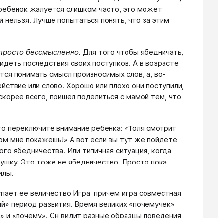
 ребенок жалуется слишком часто, это может
й нельзя. Лучше попытаться понять, что за этим
» просто бессмысленно.
Для того чтобы ябедничать,
идеть последствия своих поступков. А в возрасте
атся понимать смысл произносимых слов, а, во-
ействие или слово. Хорошо или плохо они поступили,
скорее всего, пришел поделиться с мамой тем, что
то переключите внимание ребенка: «Толя смотрит
ом мне покажешь!» А вот если вы тут же пойдете
го ябедничества. Или типичная ситуация, когда
рушку. Это тоже не ябедничество. Просто пока
илы.
упает ее величество Игра, причем игра совместная,
й» период развития. Время великих «почемучек»
то» и «почему». Он видит разные образцы поведения