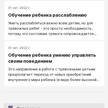
самые маленькие). Поэтому вам лучше заранее
01 окт. 2022 г.
продумать, какие положительные качества у
Обучение ребенка расслаблению
ребенка уже имеются, а какие ему необходимо
приобрести.
Уметь расслабляться важно всем детям, но для
тревожных ребят - это просто необходимость,
потому что состояние тревоги сопровождается
зажимом различных групп мышц.
01 окт. 2022 г.
Обучение ребенка умению управлять
своим поведением
Это направление в работе с тревожными детьми
предполагает переход от новых приобретений
внутреннего мира ребенка (в виде более высокой
самооценки и умения расслабляться, делать
комфортным свое состояние) к их внешнему
выражению.