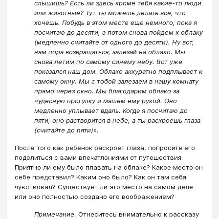
слышишь? Есть ли здесь кроме тебя какие-то люди
или животные? Тут ты можешь делать все, что
хочешь. Побудь в этом месте еще немного, пока я
посчитаю до десяти, а потом снова пойдем к облаку
(медленно считайте от одного до десяти). Ну вот,
нам пора возвращаться, залезай на облако. Мы
снова летим по самому синему небу. Вот уже
показался наш дом. Облако аккуратно подплывает к
самому окну. Мы с тобой залезаем в нашу комнату
прямо через окно. Мы благодарим облако за
чудесную прогулку и машем ему рукой. Оно
медленно уплывает вдаль. Когда я посчитаю до
пяти, оно растворится в небе, а ты раскроешь глаза
(считайте до пяти)».
После того как ребенок раскроет глаза, попросите его
поделиться с вами впечатлениями от путешествия.
Приятно ли ему было плавать на облаке? Какое место он
себе представил? Каким оно было? Как он там себя
чувствовал? Существует ли это место на самом деле
или оно полностью создано его воображением?
Примечание.
Отнеситесь внимательно к рассказу