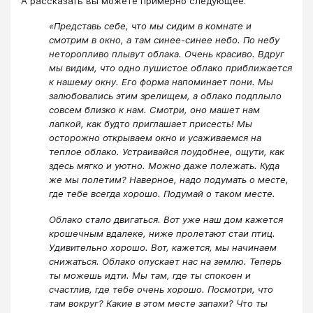
А рассказать вы можете примерно следующее.
«Представь себе, что мы сидим в комнате и
смотрим в окно, а там синее-синее небо. По небу
неторопливо плывут облака. Очень красиво. Вдруг
мы видим, что одно пушистое облако приближается
к нашему окну. Его форма напоминает пони. Мы
залюбовались этим зрелищем, а облако подплыло
совсем близко к нам. Смотри, оно машет нам
лапкой, как будто приглашает присесть! Мы
осторожно открываем окно и усаживаемся на
теплое облако. Устраивайся поудобнее, ощути, как
здесь мягко и уютно. Можно даже полежать. Куда
же мы полетим? Наверное, надо подумать о месте,
где тебе всегда хорошо. Подумай о таком месте.
Облако стало двигаться. Вот уже наш дом кажется
крошечным вдалеке, ниже пролетают стаи птиц.
Удивительно хорошо. Вот, кажется, мы начинаем
снижаться. Облако опускает нас на землю. Теперь
ты можешь идти. Мы там, где ты спокоен и
счастлив, где тебе очень хорошо. Посмотри, что
там вокруг? Какие в этом месте запахи? Что ты