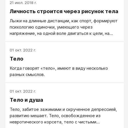
21 июл. 2018 г.
Личность строится через рисунок тела
Лыжи на длинные дистанции, как спорт, формируют
психологию одиночки, умеющего через
напряжение, на одной воле двигаться к цели, на
которую он смотрит всегда немного исподлобья.
Плавание меньше развивает волю, но дает большее
01 окт. 2022 г.
внимание технике движений и дарит умения
Тело
радоваться жизни. Большой теннис — это чувство
пары, умение выстраивать тактику, не бояться
Когда говорят «тело», имеют в виду несколько
проигрывать и уметь наносить точные сильные
разных смыслов.
удары. Футбол, как вид спорта, это чувство
команды, умение ловить азарт и бить ногами
наотмашь, выбрасывая в удар всю свою агрессию!
01 окт. 2022 г.
Тело и душа
Тело, забитое зажимами и скрученное депрессией,
развитию мешает. Тело, освобожденное из
невротического корсета, тело с чистыми