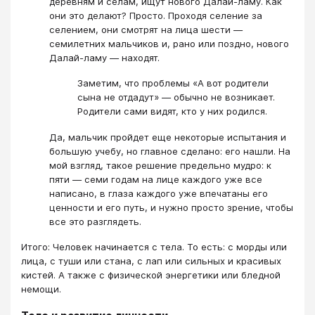
деревням и селам, ищут нового Далай-ламу. Как
они это делают? Просто. Проходя селение за
селением, они смотрят на лица шести —
семилетних мальчиков и, рано или поздно, нового
Далай-ламу — находят.
Заметим, что проблемы «А вот родители
сына не отдадут» — обычно не возникает.
Родители сами видят, кто у них родился.
Да, мальчик пройдет еще некоторые испытания и
большую учебу, но главное сделано: его нашли. На
мой взгляд, такое решение предельно мудро: к
пяти — семи годам на лице каждого уже все
написано, в глаза каждого уже впечатаны его
ценности и его путь, и нужно просто зрение, чтобы
все это разглядеть.
Итого: Человек начинается с тела. То есть: с морды или
лица, с туши или стана, с лап или сильных и красивых
кистей. А также с физической энергетики или бледной
немощи.