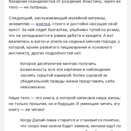
базарная скандалистка от рождения. Воистину, через ее
тело — не попрешь.
Следующий, заслуживающий музейной витрины,
экземпляр —
жертва
, строго и достойно несущая свой
крест. За ней сидит бухгалтер, улыбчиво тупой ко всему,
что не укладывается в рамки дебета и кредита. А вот
ввалилась в вагон и упала на сиденье мясная порода, у
которой, кроме развитого пищеварения и основного
инстинкта, других подробностей нет.
Которое десятилетие мечтаю получить
возможность все эти картинки и наблюдения
заснять скрытой камерой: более суровой (и
убедительной) правды жизни представить себе
невозможно.
Наше тело — это книга, в которой записана наша жизнь:
не только прошлая, но и будущая. И умеющие читать эту
книгу — ее читают.
Когда Далай-лама старится и становится понятно,
что скоро ему нужна будет замена, монахи идут по