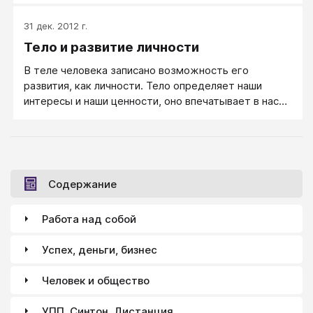
энергетическими каналами — если развитию
личности не помощь, то уж точно не помеха.
31 дек. 2012 г.
Тело и развитие личности
В теле человека записано возможность его
развития, как личности. Тело определяет наши
интересы и наши ценности, оно впечатывает в нас
наш характер, в нем записано, в чем наше призвание
и может ли оно быть у нас вообще. Тело, забитое
зажимами и скрученное депрессией, развитию
мешает. Если мы хотим развить свою или чью-то
личность, начинать нужно с развития тела.
Содержание
Работа над собой
Успех, деньги, бизнес
Человек и общество
УПП, Синтон, Дистанция