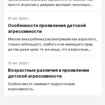
просто агрессия у девушек выглядит несколько
иначе. Как отмечает большинство ученых, сейчас
разница в агрессивном поведении между
01 окт. 2022 г.
девушками и юношами уменьшается.
Особенности проявления детской
агрессивности
Многие века ребенка рассматривали как взрослого,
только небольшого, слабого и не имеющего прав,
детям даже шили те же вещи, что и взрослым,
только меньшего размера. О специфике детской
психики заговорили после романов Диккенса -
01 окт. 2022 г.
сначала в плоскости литературы, причем дети
Возрастные различия в проявлении
представлялись сущими ангелами: кроткими,
добрыми, несчастными. А используя научный
детской агрессивности
подход психологию детского возраста стали
Особое место занимает подростковая
серьезно изучать в основном после работ З.
агрессивность.
Фрейда, доказавшего влияние событий,
происшедших в детстве, на всю дальнейшую судьбу
человека.