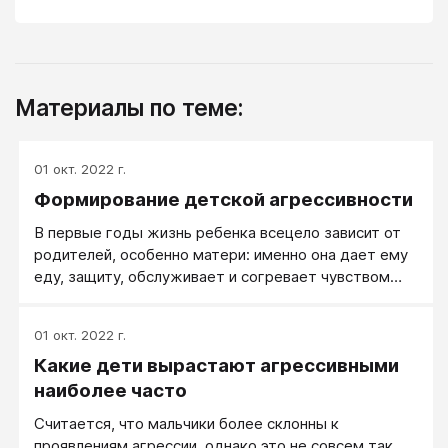
Материалы по теме:
01 окт. 2022 г.
Формирование детской агрессивности
В первые годы жизнь ребенка всецело зависит от
родителей, особенно матери: именно она дает ему
еду, защиту, обслуживает и согревает чувством
любви и принятия. В этот период, больше, чем в
любой другой, он ищет родительского внимания и
01 окт. 2022 г.
одобрения своего поведения.
Какие дети вырастают агрессивными
наиболее часто
Считается, что мальчики более склонны к
проявлениям агрессии, однако это не совсем так,