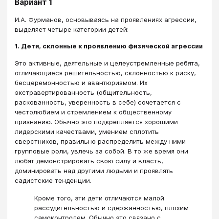
Вариант 1
И.А. Фурманов, основываясь на проявлениях агрессии,
выделяет четыре категории детей:
1. Дети, склонные к проявлению физической агрессии
Это активные, деятельные и целеустремленные ребята,
отличающиеся решительностью, склонностью к риску,
бесцеремонностью и авантюризмом. Их
экстравертированность (общительность,
раскованность, уверенность в себе) сочетается с
честолюбием и стремлением к общественному
признанию. Обычно это подкрепляется хорошими
лидерскими качествами, умением сплотить
сверстников, правильно распределить между ними
групповые роли, увлечь за собой. В то же время они
любят демонстрировать свою силу и власть,
доминировать над другими людьми и проявлять
садистские тенденции.
Кроме того, эти дети отличаются малой
рассудительностью и сдержанностью, плохим
самоконтролем. Обычно это связано с