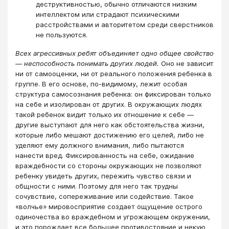
деструктивностью, обычно отличаются низким
интеллектом или страдают психическими
расстройствами и авторитетом среди сверстников
не пользуются.
Всех агрессивных ребят объединяет одно общее свойство
— неспособность понимать других людей.
Оно не зависит
ни от самооценки, ни от реального положения ребенка в
группе. В его основе, по-видимому, лежит особая
структура самосознания ребенка: он фиксирован только
на себе и изолирован от других. В окружающих людях
такой ребенок видит только их отношение к себе —
другие выступают для него как обстоятельства жизни,
которые либо мешают достижению его целей, либо не
уделяют ему должного внимания, либо пытаются
нанести вред. Фиксированность на себе, ожидание
враждебности со стороны окружающих не позволяют
ребенку увидеть других, пережить чувство связи и
общности с ними. Поэтому для него так трудны
сочувствие, сопереживание или содействие. Такое
«волчье» мировосприятие создает ощущение острого
одиночества во враждебном и угрожающем окружении,
и это порождает все большее противостояние и некую