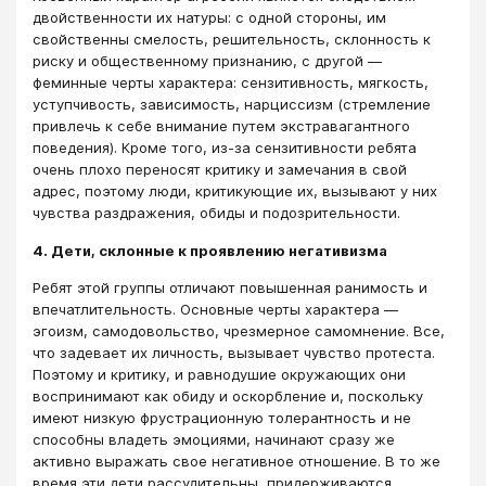
двойственности их натуры: с одной стороны, им
свойственны смелость, решительность, склонность к
риску и общественному признанию, с другой —
феминные черты характера: сензитивность, мягкость,
уступчивость, зависимость, нарциссизм (стремление
привлечь к себе внимание путем экстравагантного
поведения). Кроме того, из-за сензитивности ребята
очень плохо переносят критику и замечания в свой
адрес, поэтому люди, критикующие их, вызывают у них
чувства раздражения, обиды и подозрительности.
4. Дети, склонные к проявлению негативизма
Ребят этой группы отличают повышенная ранимость и
впечатлительность. Основные черты характера —
эгоизм, самодовольство, чрезмерное самомнение. Все,
что задевает их личность, вызывает чувство протеста.
Поэтому и критику, и равнодушие окружающих они
воспринимают как обиду и оскорбление и, поскольку
имеют низкую фрустрационную толерантность и не
способны владеть эмоциями, начинают сразу же
активно выражать свое негативное отношение. В то же
время эти дети рассудительны, придерживаются