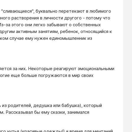
- "сливающиеся", буквально перетекают в любимого
лного растворения в личности другого - потому что
Из-за этого они легко забывают о собственных
другим активным занятиям, ребенок, относящийся к
аком случае ему нужен единомышленник из
ляется за них. Некоторые реагируют эмоциональными
ногие еще больше погружаются в мир своих
ь из родителей, дедушка или бабушка), который
м. Рассказывал бы ему сказки, занимался
го чутья (красивые одежды!) и время для мечтаний.