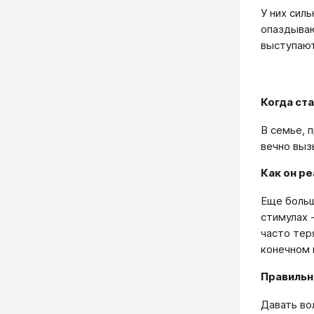
У них сил
опаздываю
выступают
Когда ст
В семье, 
вечно выз
Как он р
Еще больш
стимулах 
часто тер
конечном 
Правильн
Давать во