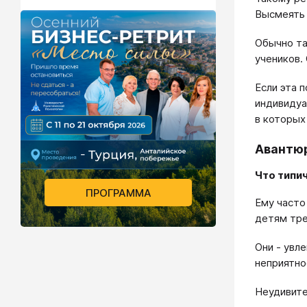
Высмеять 
Обычно та
учеников.
Если эта 
индивидуа
в которых
Авантю
Что типи
ПРОГРАММА
Ему часто
детям тре
Они - увл
неприятно
Неудивите