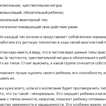
атлительная, чувствительная натура;
вомыслящий, обязательный ребенок;
иональный авантюрный тип;
тегически планирующий свои действия умник
бе каждый тип логичен и представляет собой вполне нормал
работала эту детскую типологию в ходе своей многолетней п
этом надо иметь в виду, что в чистом виде данные типы пра
ы (в частности, чувствительной натуры и обязательного реб
го из типов. Стоит выяснить, к какой группе относится собст
поможет лучше оценить своего ребенка, его способности, 
ывать их.
ка хуже всего, если его воспитание будет противоречить тип
 то, что ты такой - ненормально. Это смущает ребенка и мо
вии с типом личности, напротив, поможет ребенку оптимальн
увство уверенности и защищенности. Это особенно важно, к