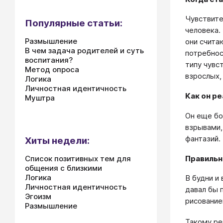
Чувствите
Популярные статьи:
человека.
Размышление
они счита
В чем задача родителей и суть
потребнос
воспитания?
типу чувс
Метод опроса
взрослых,
Логика
Личностная идентичность
Как он р
Муштра
Он еще бо
взрывами,
фантазий.
Хиты недели:
Правильн
Список позитивных тем для
общения с близкими
Логика
В будни и
Личностная идентичность
давал бы 
Эгоизм
рисование
Размышление
Такому ре