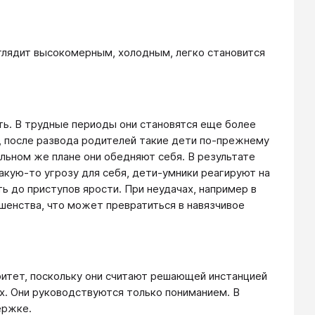
глядит высокомерным, холодным, легко становится
ть. В трудные периоды они становятся еще более
р, после развода родителей такие дети по-прежнему
альном же плане они обедняют себя. В результате
какую-то угрозу для себя, дети-умники реагируют на
ь до приступов ярости. При неудачах, например в
шенства, что может превратиться в навязчивое
ритет, поскольку они считают решающей инстанцией
 их. Они руководствуются только пониманием. В
ержке.