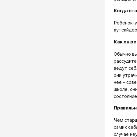
Когда ст
Ребенок-у
аутсайдер
Как он р
Обычно вы
рассудите
ведут себ
они утрач
нее - сов
школе, он
состояние
Правильн
Чем старш
самих себ
случае не