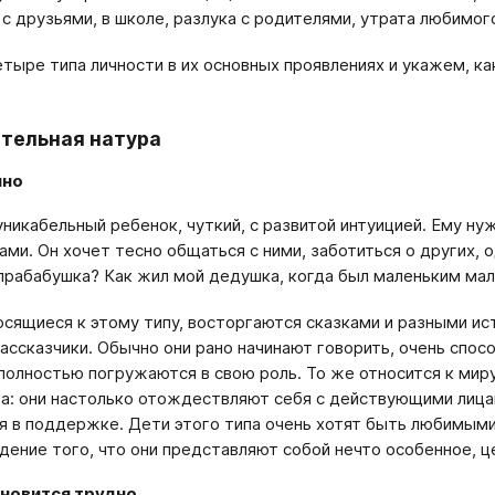
с друзьями, в школе, разлука с родителями, утрата любимог
тыре типа личности в их основных проявлениях и укажем, 
тельная натура
чно
никабельный ребенок, чуткий, с развитой интуицией. Ему нуж
ами. Он хочет тесно общаться с ними, заботиться о других, 
прабабушка? Как жил мой дедушка, когда был маленьким ма
осящиеся к этому типу, восторгаются сказками и разными ис
ассказчики. Обычно они рано начинают говорить, очень спос
 полностью погружаются в свою роль. То же относится к миру
а: они настолько отождествляют себя с действующими лица
 в поддержке. Дети этого типа очень хотят быть любимыми
ение того, что они представляют собой нечто особенное, ц
ановится трудно