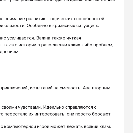
ое внимание развитию творческих способностей
й близости. Особенно в кризисных ситуациях.
зис усиливается. Важна также чуткая
ют также истории о разрешении каких-либо проблем,
уднением.
н приключений, испытаний на смелость. Авантюрным
 своими чувствами. Идеально справляются с
то перестало их интересовать, они просто бросают.
м с компьютерной игрой может лежать всякий хлам.