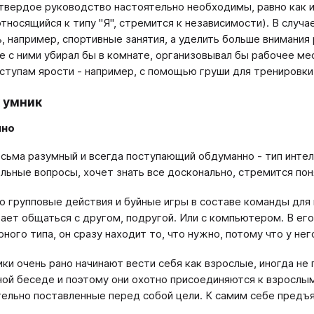
 твердое руководство настоятельно необходимы, равно как 
относящийся к типу "Я", стремится к независимости). В случ
, например, спортивные занятия, а уделить больше внимания
е с ними убирал бы в комнате, организовывал бы рабочее ме
ступам ярости - например, с помощью груши для тренировки
 умник
чно
сьма разумный и всегда поступающий обдуманно - тип интел
льные вопросы, хочет знать все досконально, стремится пон
о групповые действия и буйные игры в составе команды для 
ает общаться с другом, подругой. Или с компьютером. В его 
рного типа, он сразу находит то, что нужно, потому что у не
ки очень рано начинают вести себя как взрослые, иногда не 
ой беседе и поэтому они охотно присоединяются к взрослым
ельно поставленные перед собой цели. К самим себе предъ