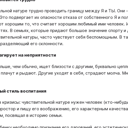
льной натуре трудно проводить границу между Я и ТЫ. Они 
 Это подвергает их опасности отказа от собственного Я и по
ют хорошим то, что считает хорошим любимый ими человек. 
тях. В семьях, которые придают большое значение спорту и 
твительной натуры, часто чувствует себя беспомощным. В т
 разделяющий его склонности.
еагирует на неприятности
льше, чем обычно, ищет близости с другими, буквально цеп
 плачут и рыдают. Другие уходят в себя, страдают молча. М
ый стиль воспитания
 в кризисы: чувствительной натуре нужен человек (кто-нибуд
простор и пищу его воображению, его характерным качества
м, посвящал в историю семьи.
бенку необходимо признание его дарований, его эстетическо