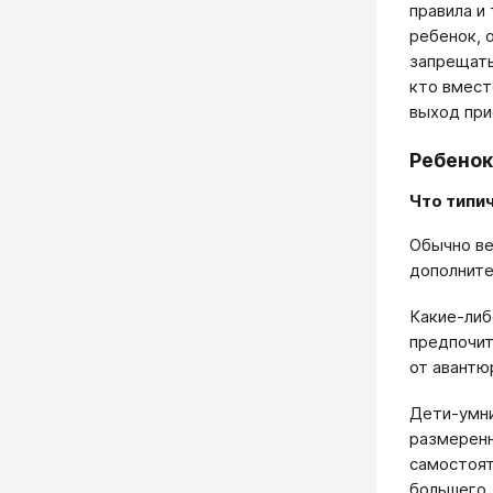
правила и
ребенок, 
запрещать
кто вмест
выход при
Ребенок
Что типи
Обычно ве
дополните
Какие-либ
предпочит
от авантю
Дети-умни
размеренн
самостоят
большего.