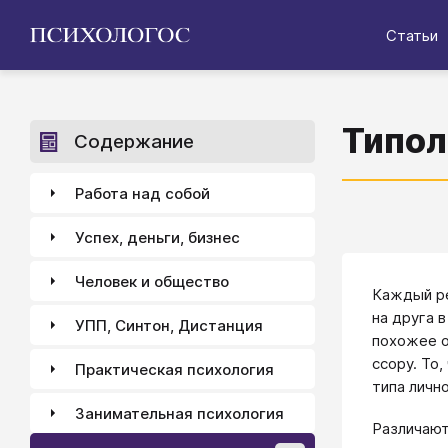
Статьи
Типол
Содержание
Работа над собой
Успех, деньги, бизнес
Человек и общество
Каждый ре
на друга 
УПП, Синтон, Дистанция
похожее о
ссору. То
Практическая психология
типа личн
Занимательная психология
Различают