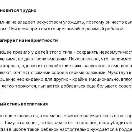
ановится трудно
мник не владеет искусством угождать, поэтому он часто вы
ом. При всем при том это чрезвычайно ранимый ребенок.
еагирует на неприятности
сшее правило у детей этого типа - сохранять невозмутимос
льными, не дают воли эмоциям. Показательно, что, наприме
я хорошо, однако их спокойствие лишь напускное, в эмоцион
ивают контакт с самими собой и своими близкими. Чувствуя 
ершенно неожиданно для других - крайне эмоционально, вплот
и легко теряются, пытаются добиваться еще большего совер
.
ый стиль воспитания
е они становятся, тем меньше можно рассчитывать на авто
я. Тому, кто хочет, чтобы они что-то сделали, надо убедить
удач в школе такой ребенок настоятельно нуждается в подд