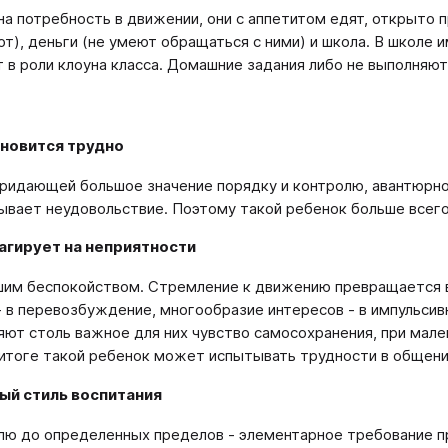
ьна потребность в движении, они с аппетитом едят, открыто 
т), деньги (не умеют обращаться с ними) и школа. В школе и
 в роли клоуна класса. Домашние задания либо не выполняют
ановится трудно
придающей большое значение порядку и контролю, авантюрно
ывает неудовольствие. Поэтому такой ребенок больше всего
еагирует на неприятности
им беспокойством. Стремление к движению превращается в
- в перевозбуждение, многообразие интересов - в импульсив
яют столь важное для них чувство самосохранения, при мале
итоге такой ребенок может испытывать трудности в общени
ый стиль воспитания
лю до определенных пределов - элементарное требование п