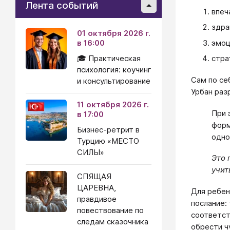
Лента событий
впеч
здра
01 октября 2026 г.
эмоц
в 16:00
🎓 Практическая
стра
психология: коучинг
Сам по се
и консультирование
Урбан раз
11 октября 2026 г.
При 
в 17:00
форм
Бизнес-ретрит в
одно
Турцию «МЕСТО
СИЛЫ»
Это 
учит
СПЯЩАЯ
ЦАРЕВНА,
Для ребен
правдивое
послание:
повествование по
соответст
следам сказочника
обрести ч