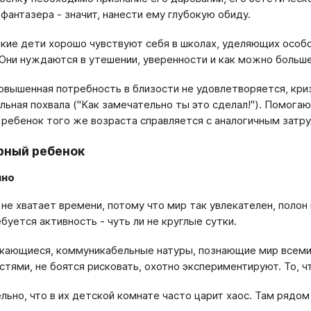
фантазера - значит, нанести ему глубокую обиду.
кие дети хорошо чувствуют себя в школах, уделяющих особ
 Они нуждаются в утешении, уверенности и как можно больше
повышенная потребность в близости не удовлетворяется, кри
льная похвала ("Как замечательно ты это сделал!"). Помога
 ребенок того же возраста справляется с аналогичным затр
рный ребенок
чно
 не хватает времени, потому что мир так увлекателен, поло
буется активность - чуть ли не круглые сутки.
екающиеся, коммуникабельные натуры, познающие мир всеми
стями, не боятся рисковать, охотно экспериментируют. То, ч
льно, что в их детской комнате часто царит хаос. Там рядо