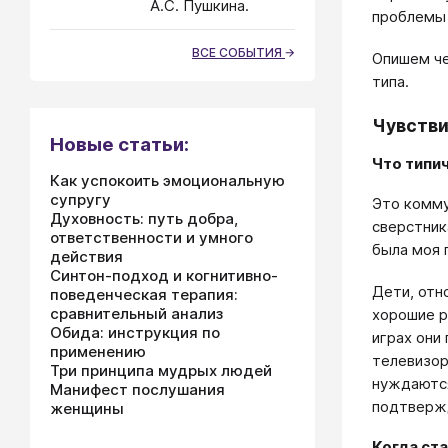
А.С. Пушкина.
проблемы 
ВСЕ СОБЫТИЯ
Опишем че
типа.
Чувстви
Новые статьи:
Что типи
Как успокоить эмоциональную
супругу
Это комму
Духовность: путь добра,
сверстник
ответственности и умного
была моя 
действия
Синтон-подход и когнитивно-
Дети, отн
поведенческая терапия:
сравнительный анализ
хорошие р
Обида: инструкция по
играх они
применению
телевизор
Три принципа мудрых людей
нуждаются
Манифест послушания
подтвержд
женщины
Когда ст