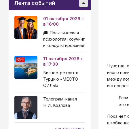
Лента событий
01 октября 2026 г.
в 16:00
🎓 Практическая
психология: коучинг
и консультирование
11 октября 2026 г.
в 17:00
Чувства, 
иного пон
Бизнес-ретрит в
между лоп
Турцию «МЕСТО
СИЛЫ»
интерпрет
Если
Телеграм-канал
это 
Н.И. Козлова
Пока нет 
влюбленно