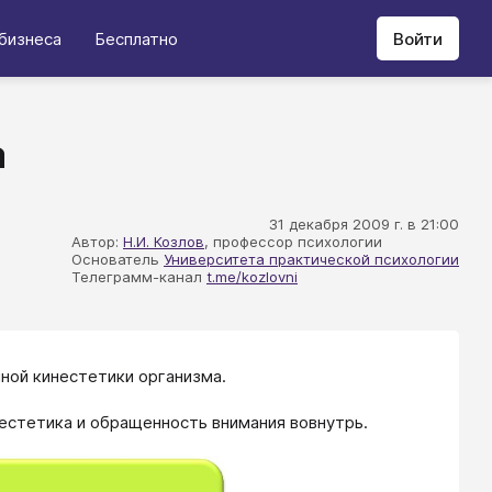
бизнеса
Бесплатно
Войти
а
31 декабря 2009 г. в 21:00
Автор:
Н.И. Козлов
, профессор психологии
Основатель
Университета практической психологии
Телеграмм-канал
t.me/kozlovni
ной кинестетики организма.
естетика и обращенность внимания вовнутрь.