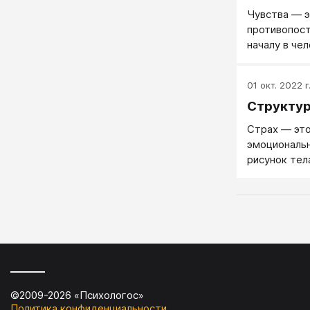
Чувства — э
противопос
началу в чел
01 окт. 2022 г
Структур
Страх — это
эмоциональн
рисунок тела
©2009-
2026
«
Психологос
»
Политика конфиденциальности