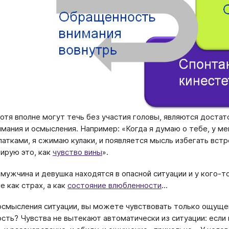
хотя вполне могут течь без участия головы, являются доста
имания и осмысления. Например: «Когда я думаю о тебе, у м
атками, я сжимаю кулаки, и появляется мысль избегать встр
ирую это, как
чувство вины
».
 мужчина и девушка находятся в опасной ситуации и у кого-т
не как страх, а как
состояние влюбленности
...
осмысления ситуации, вы можете чувствовать только ощущени
сть? Чувства не вытекают автоматически из ситуации: если 