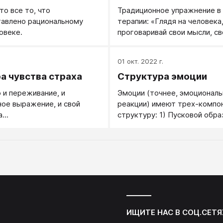
то все то, что
Традиционное упражнение в
тавлено рациональному
терапии: «Глядя на человека
овеке.
проговаривай свои мысли, св
и свои ощущения».
.
01 окт. 2022 г.
а чувства страха
Структура эмоции
 и переживание, и
Эмоции (точнее, эмоционал
ое выражение, и свой
реакции) имеют трех-компо
...
структуру: 1) Пусковой обра
увидел, услышал или ощутил)
Собственно переживание, чу
Личностную базу, настрой,
предрасположенность к дан
эмоции. Например, когда гов
обиде, имеют в виду три раз
ИЩИТЕ НАС В СОЦ.СЕТЯ