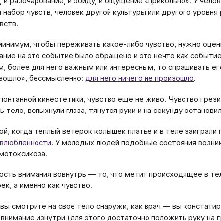
, и разочарование, и обиду, и ощущение «прикольно». У чел
 набор чувств, человек другой культуры или другого уровня
вств.
минимум, чтобы переживать какое-либо чувство, нужно оце
ание на это событие было обращено и это нечто как событие
м, более для него важным или интересным, то спрашивать его
зошло», бессмысленно:
для него ничего не произошло
.
спонтанной кинестетики, чувство еще не живо. Чувство грезит
ь тело, вспыхнули глаза, тянутся руки и на секунду останови
ой, когда теплый ветерок колышек платье и в теле заиграли
влюбленности
. У молодых людей подобные состояния возник
мотоксикоза.
сть внимания вовнутрь — то, что метит происходящее в тел
ек, а именно как чувство.
 вы смотрите на свое тело снаружи, как врач — вы констати
 внимание изнутри (для этого достаточно положить руку на г