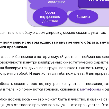
динять это в общую формулировку, можно сказать уже так:
— пойманное словом единство внутреннего образа, внут
ики организма.
 сказали бы немного по-другому: «Чувство — пойманное сло
совокупности изнутри калибруемых кинестетических характе
еня блокируется дыхание в груди, возникает тяжесть между 
встречи с тобой. И еще хочется тебя пожалеть. Я интерпрет
обовать сказать коротко, внутренние чувства — послания, к
 в теле, но понимаются головой, склонной к
метафорам
и о
обой восхищаюсь» — это может быть и чувство, и оценка от 
дящего от твоего прекрасного лица» — это про чувства. Это