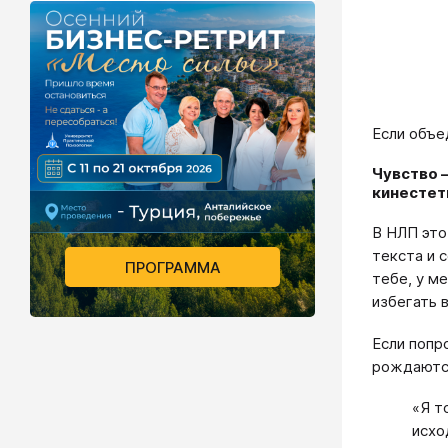
Если объе
Чувство 
кинестет
В НЛП это
текста и 
ПРОГРАММА
тебе, у м
избегать 
Если попр
рождаются
«Я т
исхо