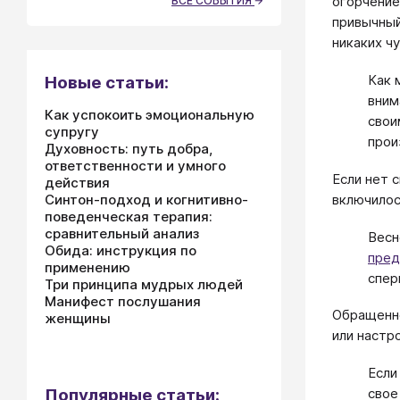
огорчение
ВСЕ СОБЫТИЯ
привычный
никаких чу
Как 
Новые статьи:
вним
Как успокоить эмоциональную
свои
супругу
прои
Духовность: путь добра,
ответственности и умного
Если нет 
действия
включилос
Синтон-подход и когнитивно-
поведенческая терапия:
сравнительный анализ
Весн
Обида: инструкция по
пред
применению
спер
Три принципа мудрых людей
Манифест послушания
Обращенно
женщины
или настро
Если
Популярные статьи:
свое