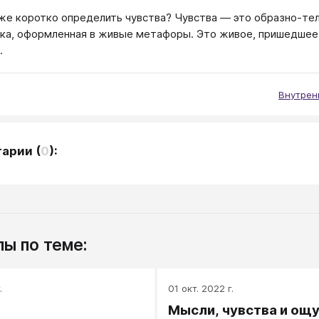
 же коротко определить чувства? Чувства — это образно-те
ка, оформленная в живые метафоры. Это живое, пришедшее к
.
Внутрен
тарии
(
0
):
ы по теме:
.
01 окт. 2022 г.
Мысли, чувства и ощ