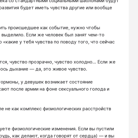
овека со стандартными социальными шаблонами будут
 развития будет иметь чувства другие или вообще
нить происшедшее как событие, нужно чтобы
 выделило. Если же человек был занят чем-то
 «какие у тебя чувства по поводу того, что сейчас
ся, чувство прозрачно, чувство холодно... Если же
лось дыхание — да, это живое чувство.
 гормоны, у девушек возникает состояние
ают после армии на фоне сексуального голода и
е не как комплекс физиологических расстройств
руете физиологические изменения. Если вы пустили
рудь, как делают, когда говорят от сердца) — и вы