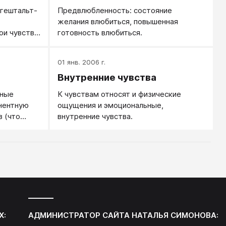
 гештальт-
Предвлюбленность: состояние
,
желания влюбиться, повышенная
ои чувства
готовность влюбиться.
01 янв. 2006 г.
Внутренние чувства
ьные
К чувствам относят и физические
нентную
ощущения и эмоциональные,
з (что
внутренние чувства.
, 2)
вство, 3)
ной
орят об
ные вещи...
Х:
АДМИНИСТРАТОР САЙТА
НАТАЛЬЯ СИМОНОВА
: