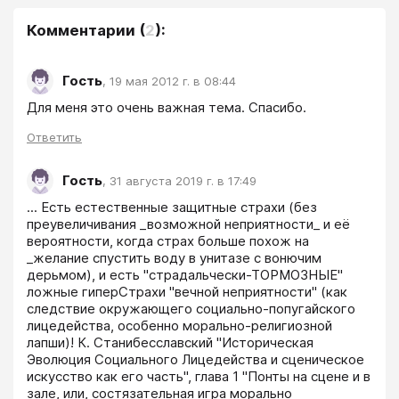
Комментарии
(
2
):
Гость
,
19 мая 2012 г. в 08:44
Для меня это очень важная тема. Спасибо.
Ответить
Гость
,
31 августа 2019 г. в 17:49
... Есть естественные защитные страхи (без 
преувеличивания _возможной неприятности_ и её 
вероятности, когда страх больше похож на 
_желание спустить воду в унитазе с вонючим 
дерьмом), и есть "страдальчески-ТОРМОЗНЫЕ" 
ложные гиперСтрахи "вечной неприятности" (как 
следствие окружающего социально-попугайского 
лицедейства, особенно морально-религиозной 
лапши)! К. Станибесславский "Историческая 
Эволюция Социального Лицедейства и сценическое 
искусство как его часть", глава 1 "Понты на сцене и в 
зале, или, состязательная игра морально 