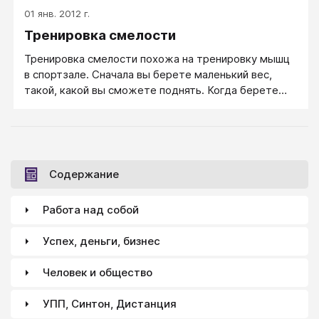
01 янв. 2012 г.
Тренировка смелости
Тренировка смелости похожа на тренировку мышц
в спортзале. Сначала вы берете маленький вес,
такой, какой вы сможете поднять. Когда берете
этот вес уже легко, переходите к более тяжелому
весу и старайтесь поднять его. Аналогично и со
страхом. Сначала вы тренируете себя против
маленького страха, затем переходите к более
сильному.
Содержание
Работа над собой
Успех, деньги, бизнес
Человек и общество
УПП, Синтон, Дистанция