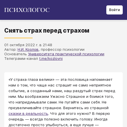
Войти
Снять страх перед страхом
01 октября 2022 г. в 21:48
Автор:
Н.И. Козлов
, профессор психологии
Основатель
Университета практической психологии
Телеграмм-канал
t.me/kozlovni
«У страха глаза велики» — эта пословица напоминает
нам о том, что чаще нас страшит не само неприятное
событие, а созданный нами, наш раздутый страх перед
ним. Мы воображаем Ужасно Страшное и боимся того,
что напридумывали сами. Не пугайте сами себя. Не
преувеличивайте страшное. Вернитесь из страшной
сказки в реальность
. Что для этого нужно? В первую
очередь — всегда полезно включить голову. Иногда
достаточно просто улыбнуться, а еще лучше —