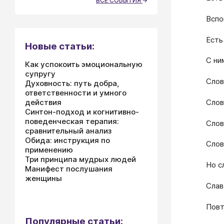
ВСЕ СОБЫТИЯ
Вспо
Есть
Новые статьи:
С ни
Как успокоить эмоциональную
супругу
Слов
Духовность: путь добра,
ответственности и умного
Слов
действия
Синтон-подход и когнитивно-
поведенческая терапия:
Слов
сравнительный анализ
Обида: инструкция по
Слов
применению
Три принципа мудрых людей
Но с
Манифест послушания
женщины
Слав
Повт
Популярные статьи: