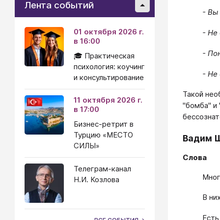
Лента событий
- Вы
01 октября 2026 г.
- Не
в 16:00
- По
🎓 Практическая
психология: коучинг
- Не
и консультирование
Такой нео
11 октября 2026 г.
"бомба" и
в 17:00
бессознат
Бизнес-ретрит в
Турцию «МЕСТО
Вадим 
СИЛЫ»
Слова
Телеграм-канал
Мног
Н.И. Козлова
В ни
Есть