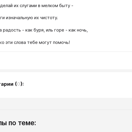
 делай их слугами в мелком быту -
ги изначальную их чистоту.
а радость - как буря, иль горе - как ночь,
ко эти слова тебе могут помочь!
тарии
(
0
):
ы по теме: