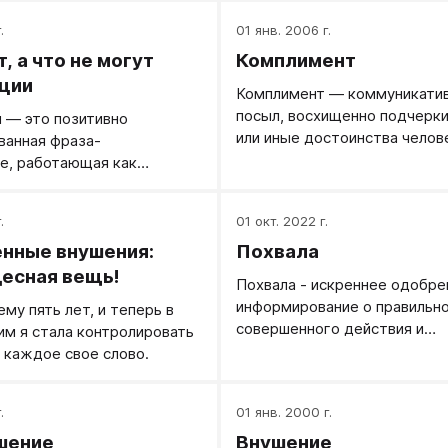
.
01 янв. 2006 г.
, а что не могут
Комплимент
ции
Комплимент — коммуникати
посыл, восхищенно подчерк
 — это позитивно
или иные достоинства челов
ванная фраза-
е, работающая как
ие.
.
01 окт. 2022 г.
нные внушения:
Похвала
десная вещь!
Похвала - искреннее одобре
информирование о правильн
ему пять лет, и теперь в
совершенного действия и
им я стала контролировать
положительная оценка этого
 каждое свое слово.
.
01 янв. 2000 г.
шение
Внушение