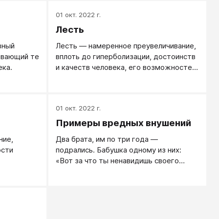
01 окт. 2022 г.
Лесть
вный
Лесть — намеренное преувеличивание,
ивающий те
вплоть до гиперболизации, достоинств
ека.
и качеств человека, его возможностей
и успехов.
01 окт. 2022 г.
Примеры вредных внушений
ние,
Два брата, им по три года ―
ости
подрались. Бабушка одному из них:
«Вот за что ты ненавидишь своего
 действия.
брата?» ― идет внушение о ненависти.