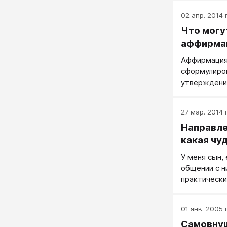
02 апр. 2014 г
Что могут
аффирма
Аффирмация
сформулиро
утверждени
самовнушен
27 мар. 2014 г
Направле
какая чу
У меня сын, 
общении с н
практически
01 янв. 2005 г
Самовну