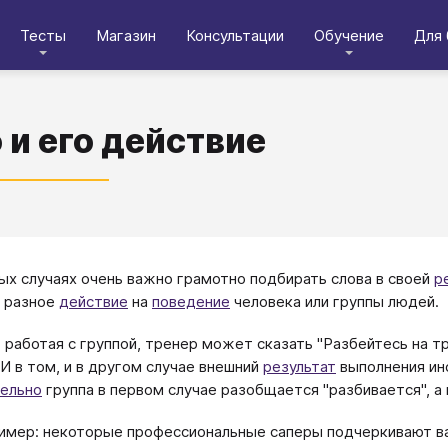
Тесты
Магазин
Консультации
Обучение
Для 
 и его действие
ых случаях очень важно грамотно подбирать слова в своей
р
 разное
действие
на
поведение
человека или группы людей.
 работая с группой, тренер может сказать "Разбейтесь на тр
 И в том, и в другом случае внешний
результат
выполнения инс
ельно
группа в первом случае разобщается "разбивается", а
имер: некоторые профессиональные саперы подчеркивают ва