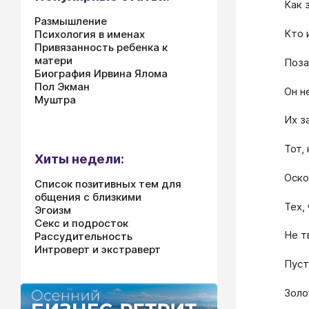
Как 
Размышление
Кто 
Психология в именах
Привязанность ребенка к
матери
Поза
Биография Ирвина Ялома
Пол Экман
Он н
Муштра
Их з
Тот,
Хиты недели:
Оско
Список позитивных тем для
общения с близкими
Тех,
Эгоизм
Секс и подросток
Не т
Рассудительность
Интроверт и экстраверт
Пуст
Золо