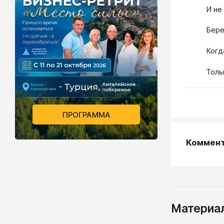
И не
Бере
Когд
Толь
ПРОГРАММА
Коммен
Материал