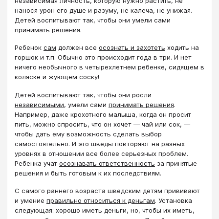
независимая личность, которую нужно растить, не
нанося урон его душе и разуму, не калеча, не унижая.
Детей воспитывают так, чтобы они умели сами
принимать решения.
Ребенок
сам
должен все
осознать и захотеть
ходить на
горшок и т.п. Обычно это происходит года в три. И нет
ничего необычного в четырехлетнем ребенке, сидящем в
коляске и жующем соску!
Детей воспитывают так, чтобы они росли
независимыми
, умели сами
принимать решения
.
Например, даже крохотного малыша, когда он просит
пить, можно спросить, что он хочет — чай или сок, —
чтобы дать ему возможность сделать выбор
самостоятельно. И это шведы повторяют на разных
уровнях в отношении все более серьезных проблем.
Ребенка учат
осознавать ответственность
за принятые
решения и быть готовым к их последствиям.
С самого раннего возраста шведским детям прививают
и умение
правильно относиться к деньгам
. Установка
следующая: хорошо иметь деньги, но, чтобы их иметь,