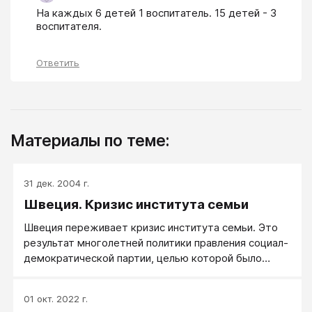
На каждых 6 детей 1 воспитатель. 15 детей - 3 
воспитателя.
Ответить
Материалы по теме:
31 дек. 2004 г.
Швеция. Кризис института семьи
Швеция переживает кризис института семьи. Это
результат многолетней политики правления социал-
демократической партии, целью которой было
получить полный контроль над обществом. Швеция
известна своими суперконцернами («Вольво»,
01 окт. 2022 г.
«Эриксон», «Икеа», «Сааб») и масштабными