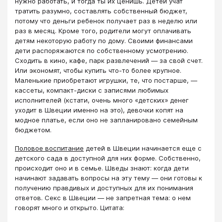
нужно работать, и тогда ты их ценишь. Детей учат
тратить разумно, составлять собственный бюджет,
потому что деньги ребенок получает раз в неделю или
раз в месяц. Кроме того, родители могут оплачивать
детям некоторую работу по дому. Своими финансами
дети распоряжаются по собственному усмотрению.
Сходить в кино, кафе, парк развлечений — за свой счет.
Или экономят, чтобы купить что-то более крупное.
Маленькие приобретают игрушки, те, что постарше, —
кассеты, компакт-диски с записями любимых
исполнителей (кстати, очень много «детских» денег
уходит в Швеции именно на это), девочки копят на
модное платье, если оно не запланировано семейным
бюджетом.
Половое воспитание
детей в Швеции начинается еще с
детского сада в доступной для них форме. Собственно,
происходит оно и в семье. Шведы знают: когда дети
начинают задавать вопросы на эту тему — они готовы к
получению правдивых и доступных для их понимания
ответов. Секс в Швеции — не запретная тема: о нем
говорят много и открыто. Цитата: