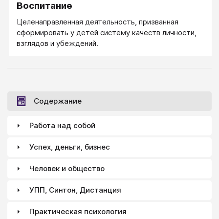
Воспитание
социальными программами, направленными на
поддержку незащищенных слоев общества. Доля
Целенаправленная деятельность, призванная
валового внутреннего продукта, затрачиваемая, к
сформировать у детей систему качеств личности,
примеру, на социальное обеспечение пожилых и
взглядов и убеждений.
престарелых, — самая высокая в мире. Есть
бесплатное медицинское обслуживание. На
финансирование здравоохранения уходит около
80% подоходных налогов.
Содержание
Работа над собой
Успех, деньги, бизнес
Человек и общество
УПП, Синтон, Дистанция
Практическая психология