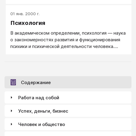
пристальное внимание ученых разных
специальностей. Широко известны мнения и
01 янв. 2000 г.
дискуссии ведущих экономистов, юристов,
Психология
историков, социологов.
В академическом определении, психология — наука
о закономерностях развития и функционирования
психики и психической деятельности человека.
Психология изучает внутренний, точнее жизненный
мир человека и причины поведения нормальных,
душевно здоровых людей. Психология ищет
научные объяснения, почему человек ведет себя
так или иначе.
Содержание
Работа над собой
Успех, деньги, бизнес
Человек и общество