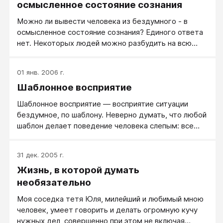
осмысленное состояние сознания
Можно ли вывести человека из бездумного - в
осмысленное состояние сознания? Единого ответа
нет. Некоторых людей можно разбудить на всю
жизнь, привив ему интерес и любовь думать.
Некоторых людей можно вывести из бездумного
01 янв. 2006 г.
состояния только на некоторое время
Шаблонное восприятие
Шаблонное восприятие — восприятие ситуации
бездумное, по шаблону. Неверно думать, что любой
шаблон делает поведение человека слепым: все
определяет качество шаблона. Если шаблон сам по
себе разумный, полезный, то и мышление, и
31 дек. 2005 г.
поведение такого человека уместно и адекватно.
Жизнь, в которой думать
Если же шаблон ограниченный, упрощенный или
отставший от реалий жизни, то и человек живет
необязательно
жизнью бедной и реагирует мало адекватно.
Моя соседка тетя Юля, милейший и любимый мною
человек, умеет говорить и делать огромную кучу
нужных дел, совершенно при этом не включая