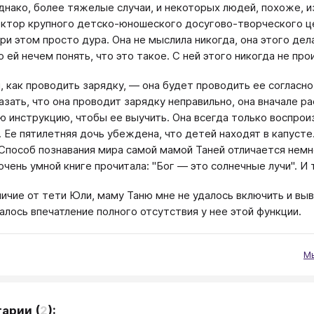
днако, более тяжелые случаи, и некоторых людей, похоже, и
ектор крупного детско-юношеского досугово-творческого ц
ри этом просто дура. Она не мыслила никогда, она этого дела
 ей нечем понять, что это такое. С ней этого никогда не про
и, как проводить зарядку, — она будет проводить ее согласн
казать, что она проводит зарядку неправильно, она вначале р
ю инструкцию, чтобы ее выучить. Она всегда только воспроиз
. Ее пятилетняя дочь убеждена, что детей находят в капусте.
Способ познавания мира самой мамой Таней отличается немног
очень умной книге прочитала: "Бог — это солнечные лучи". И 
личие от тети Юли, маму Таню мне не удалось включить и выв
алось впечатление полного отсутствия у нее этой функции.
М
тарии
(
2
):