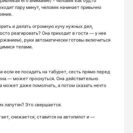
ривлекая его внимание) - человек как будто
оходит пару минут, человек начинает привычно
ояние.
рить и делать огромную кучу нужных дел,
осто реагировать? Она приходит в гости — у нее
ержанием), руки автоматически готовы включиться
щимися телами.
и если ее посадить на табурет, сесть прямо перед
, она — может проснуться. Она действительно
а может даже помолчать, а потом сказать нечто
их лапутян? Это свершается.
ает, снижается, ставится на автопилот и —