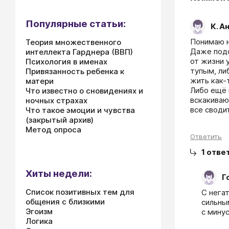
Популярные статьи:
К. А
Понимаю н
Теория множественного
Даже подс
интеллекта Гарднера (ВВП)
от жизни 
Психология в именах
тупым, ли
Привязанность ребенка к
жить как-
матери
Либо ещё 
Что известно о сновидениях и
вскакиваю
ночных страхах
все своди
Что такое эмоции и чувства
(закрытый архив)
Метод опроса
Ответить
1
отве
Хиты недели:
Г
Список позитивных тем для
С нега
общения с близкими
сильны
Эгоизм
с мину
Логика