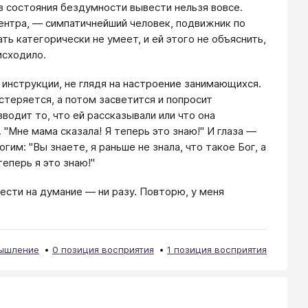
з состояния бездумности вывести нельзя вовсе.
ентра, — симпатичнейший человек, подвижник по
ть категорически не умеет, и ей этого не объяснить,
исходило.
о инструкции, не глядя на настроение занимающихся.
астеряется, а потом засветится и попросит
водит то, что ей рассказывали или что она
 "Мне мама сказала! Я теперь это знаю!" И глаза —
им: "Вы знаете, я раньше не знала, что такое Бог, а
теперь я это знаю!"
ести на думание — ни разу. Повторю, у меня
ышление
0 позиция восприятия
1 позиция восприятия