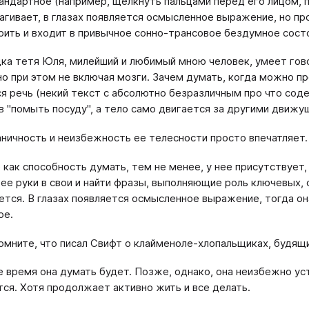
андартное (например, щелкнуть пальцами перед его лицом, п
агивает, в глазах появляется осмысленное выражение, но пр
рить и входит в привычное сонно-трансовое бездумное сост
ка тетя Юля, милейший и любимый мною человек, умеет гово
о при этом не включая мозги. Зачем думать, когда можно пр
я речь (некий текст с абсолютно безразличным про что сод
в "помыть посуду", а тело само двигается за другими движу
ничность и неизбежность ее телесности просто впечатляет.
как способность думать, тем не менее, у нее присутствует, 
ь ее руки в свои и найти фразы, выполняющие роль ключевых
тся. В глазах появляется осмысленное выражение, тогда он
ое.
омните, что писал Свифт о клайменоле-хлопальщиках, будящ
 время она думать будет. Позже, однако, она неизбежно уст
ся. Хотя продолжает активно жить и все делать.