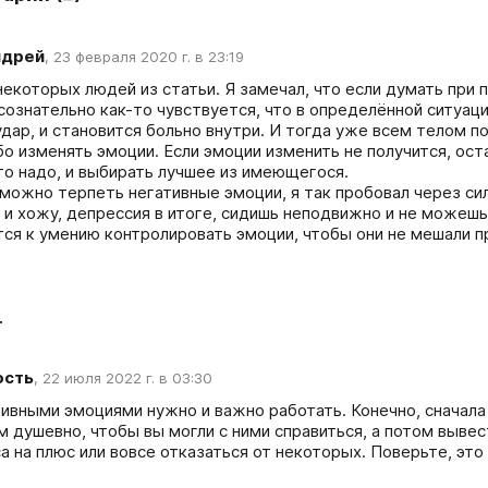
ндрей
,
23 февраля 2020 г. в 23:19
екоторых людей из статьи. Я замечал, что если думать при п
ознательно как-то чувствуется, что в определённой ситуации
удар, и становится больно внутри. И тогда уже всем телом по
бо изменять эмоции. Если эмоции изменить не получится, оста
то надо, и выбирать лучшее из имеющегося.

можно терпеть негативные эмоции, я так пробовал через силу
 и хожу, депрессия в итоге, сидишь неподвижно и не можешь 
тся к умению контролировать эмоции, чтобы они не мешали 
т
ость
,
22 июля 2022 г. в 03:30
тивными эмоциями нужно и важно работать. Конечно, сначала
м душевно, чтобы вы могли с ними справиться, а потом вывес
са на плюс или вовсе отказаться от некоторых. Поверьте, эт