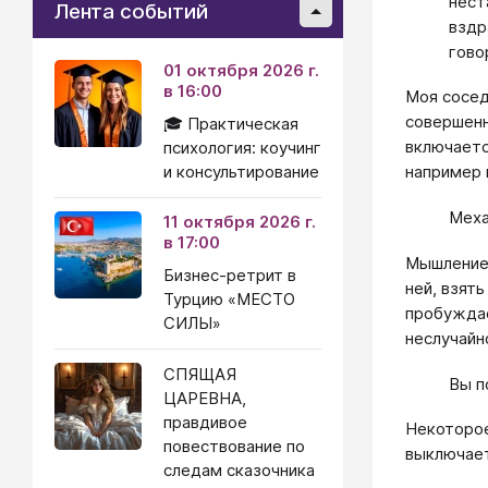
нест
Лента событий
вздр
гово
01 октября 2026 г.
в 16:00
Моя сосед
совершенн
🎓 Практическая
включаетс
психология: коучинг
и консультирование
например 
Меха
11 октября 2026 г.
в 17:00
Мышление 
Бизнес-ретрит в
ней, взят
Турцию «МЕСТО
пробуждае
СИЛЫ»
неслучайн
СПЯЩАЯ
Вы п
ЦАРЕВНА,
правдивое
Некоторое
повествование по
выключает
следам сказочника