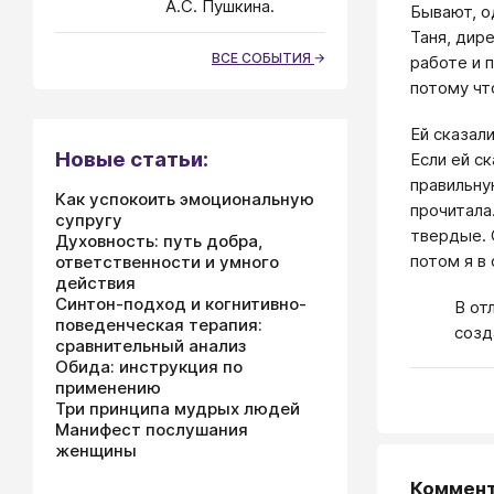
А.С. Пушкина.
Бывают, о
Таня, дир
ВСЕ СОБЫТИЯ
работе и п
потому что
Ей сказал
Новые статьи:
Если ей с
правильну
Как успокоить эмоциональную
прочитала
супругу
твердые. 
Духовность: путь добра,
потом я в 
ответственности и умного
действия
Синтон-подход и когнитивно-
В от
поведенческая терапия:
созд
сравнительный анализ
Обида: инструкция по
применению
Три принципа мудрых людей
Манифест послушания
женщины
Коммен