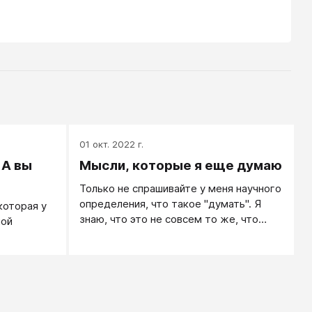
01 окт. 2022 г.
 А вы
Мысли, которые я еще думаю
Только не спрашивайте у меня научного
определения, что такое "думать". Я
которая у
знаю, что это не совсем то же, что
ной
"мыслить": мыслят, то есть
результативно перерабатывают
информацию, в той или иной мере, все и
всегда, включая ворон. Также я знаю,
что это чем-то близко к
"пробуждению", когда человек как