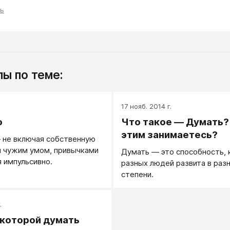
ть
ы по теме:
.
17 нояб. 2014 г.
о
Что такое — Думать?
этим занимаетесь?
 не включая собственную
я чужим умом, привычками
Думать — это способность, 
я импульсивно.
разных людей развита в раз
степени.
.
 которой думать