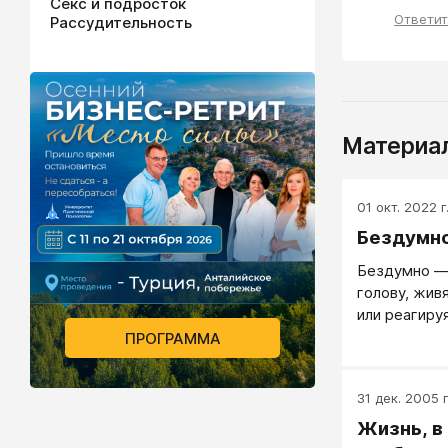
Секс и подросток
Ответи
Рассудительность
Материал
01 окт. 2022 г
Бездумн
Бездумно —
голову, жив
или реагиру
ПРОГРАММА
31 дек. 2005 г
Жизнь, в