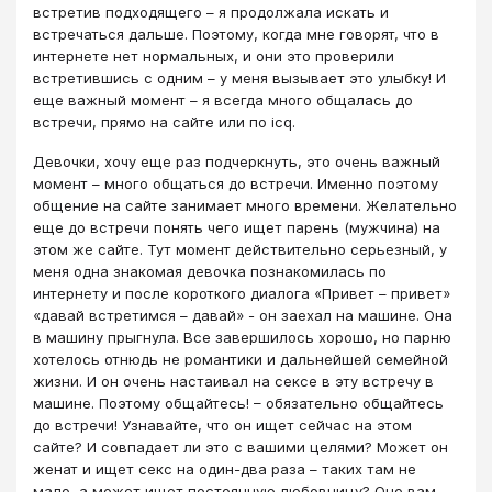
встретив подходящего – я продолжала искать и
встречаться дальше. Поэтому, когда мне говорят, что в
интернете нет нормальных, и они это проверили
встретившись с одним – у меня вызывает это улыбку! И
еще важный момент – я всегда много общалась до
встречи, прямо на сайте или по icq.
Девочки, хочу еще раз подчеркнуть, это очень важный
момент – много общаться до встречи. Именно поэтому
общение на сайте занимает много времени. Желательно
еще до встречи понять чего ищет парень (мужчина) на
этом же сайте. Тут момент действительно серьезный, у
меня одна знакомая девочка познакомилась по
интернету и после короткого диалога «Привет – привет»
«давай встретимся – давай» - он заехал на машине. Она
в машину прыгнула. Все завершилось хорошо, но парню
хотелось отнюдь не романтики и дальнейшей семейной
жизни. И он очень настаивал на сексе в эту встречу в
машине. Поэтому общайтесь! – обязательно общайтесь
до встречи! Узнавайте, что он ищет сейчас на этом
сайте? И совпадает ли это с вашими целями? Может он
женат и ищет секс на один-два раза – таких там не
мало, а может ищет постоянную любовницу? Оно вам