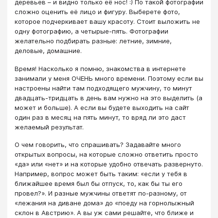
деревьев – и видно только её нос! :) По такой фотографии
сложно оценить её лицо и фигуру. Выберете фото,
которое подчеркивает вашу красоту. Стоит выложить не
одну фотографию, а четырые-пять. Фотографии
желательно подбирать разные: летние, зимние,
деловые, домашние.
Время! Насколько я помню, знакомства в интернете
занимали у меня ОЧЕНЬ много времени. Поэтому если вы
настроены найти там подходящего мужчину, то минут
двадцать-тридцать в день вам нужно на это выделить (а
может и больше). А если вы будете выходить на сайт
один раз в месяц на пять минут, то вряд ли это даст
желаемый результат.
О чем говорить, что спрашивать? Задавайте много
открытых вопросы, на которые сложно ответить просто
«да» или «нет» и на которые удобно отвечать развернуто.
Например, вопрос может быть таким: «если у тебя в
ближайшее время был бы отпуск, то, как бы ты его
провел?». И разные мужчины ответят по-разному, от
«лежания на диване дома» до «поеду на горнолыжный
склон в Австрию». А вы уж сами решайте, что ближе и