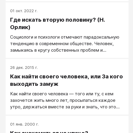
01 окт. 2022 г.
Где искать вторую половину? (Н.
Орлик)
Социологи и психологи отмечают парадоксальную
тенденцию в современном обществе. Человек,
замыкаясь в кругу собственных проблем и
интересов, чувствует себя одиноким. Стало
труднее встретиться и еще труднее завести
26 дек. 2015 г.
знакомство с человеком надежным и достойным.
Как найти своего человека, или За кого
Раньше все было значительно проще...
выходить замуж
Как найти своего человека — того или ту, с кем
захочется жить много лет, просыпаться каждое
утро, держаться вместе за руки и знать, что это
тебе самый близкий человек?
01 янв. 2000 г.