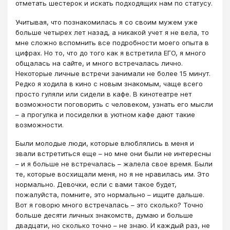
отметать шестерок и искать подходящих нам по статусу.
Учитывая, что познакомилась я со своим мужем уже
больше четырех лет назад, а никакой учет я не вела, то
мне сложно вспомнить все подробности моего опыта в
цифрах. Но то, что до того как я встретила ЕГО, я много
общалась на сайте, и много встречалась лично.
Некоторые личные встречи занимали не более 15 минут.
Редко я ходила в кино с новым знакомым, чаще всего
просто гуляли или сидели в кафе. В кинотеатре нет
возможности поговорить с человеком, узнать его мысли
– а прогулка и посиделки в уютном кафе дают такие
возможности.
Были молодые люди, которые влюблялись в меня и
звали встретиться еще – но мне они были не интересны
– и я больше не встречалась – жалела свое время. Были
те, которые восхищали меня, но я не нравилась им. Это
нормально. Девочки, если с вами такое будет,
пожалуйста, помните, это нормально – ищите дальше.
Вот я говорю много встречалась – это сколько? Точно
больше десяти личных знакомств, думаю и больше
двадцати, но сколько точно – не знаю. И каждый раз, не