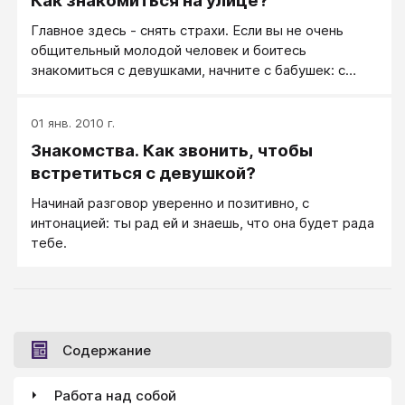
Как знакомиться на улице?
Главное здесь - снять страхи. Если вы не очень
общительный молодой человек и боитесь
знакомиться с девушками, начните с бабушек: с
ними у вас начать разговаривать получится. Другой
вариант - начните с того, что на улице просто
01 янв. 2010 г.
улыбайтесь прохожим. Вы увидите, что люди начнут
Знакомства. Как звонить, чтобы
улыбаться вам в ответ. Конечно, будут и такие,
которые подумают, что вы над ними смеетесь, раз
встретиться с девушкой?
вы смотрите на них и улыбаетесь. Но все в порядке.
Начинай разговор уверенно и позитивно, с
интонацией: ты рад ей и знаешь, что она будет рада
тебе.
Содержание
Работа над собой