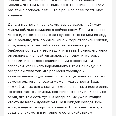
веришь, что там можно найти кого-то нормального?» А
раз такие вопросы есть – то я решила рассказать мое
видение.
Да, в интернете я познакомилась со своим любимым
мужчиной, чью фамилию я сейчас ношу. Да в интернете
много идиотов (простите за грубость). Но на мой взгляд,
их не больше, чем обычной «вне интернетовской» жизни,
хотя, наверное, на сайте знакомств концентрат
балбесов больше и это надо учитывать. Помню, что меня
отговаривали от сайтов знакомств подруги, которые
знакомились более традиционным способом – и
говорили, что никого нормального я там не найду. А я
всегда считала так, что раз меня хорошую и
замечательную туда занесло, то и еще одного хорошего
замечательного человека может туда занести. Ведь
каждой из нас для счастья нужна не толпа, а всего один.
Но очень часто девушки, перебирая колоду в 36 карт, не
верят, что там есть тузы. «Наверное, их уже вытащил
кто-то до нас» - думают они. Но в каждой колоде тузы
есть, а еще есть короли и валеты. Есть и шестерки, и
задача знакомств в интернете со спокойствием