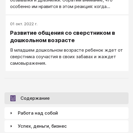
отношений значительно выше, чем в сфере общения
особенно им нравится в этом реакция: когда
со взрослым. Родители иногда не подозревают о
обзываешь человека – он реагирует. Когда реакция
той широкой гамме чувств и отношений, которую
нулевая, дразнить этого человека неинтересно, и
переживают их дети, и, естественно, не придают
01 окт. 2022 г.
пропадает всяческое желание это делать.
особого значения детской дружбе, ссорам, обидам.
Развитие общения со сверстником в
Столкнулась с такой ситуацией. Я и мой сын
Алешенька (6 лет) пришли в гости к моей сестре.
дошкольном возрасте
Дома были: сестра и ее дочь Алиночка (11 лет).
В младшем дошкольном возрасте ребенок ждет от
Дети замечательно, весело и дружно играли – они
сверстника соучастия в своих забавах и жаждет
очень дружные и очень любят друг друга
самовыражения.
Содержание
Работа над собой
Успех, деньги, бизнес