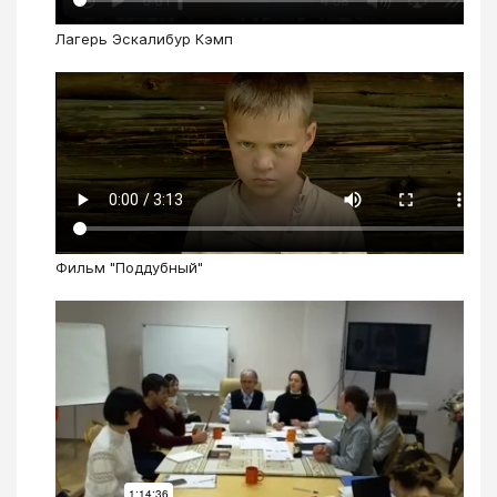
Лагерь Эскалибур Кэмп
Фильм "Поддубный"