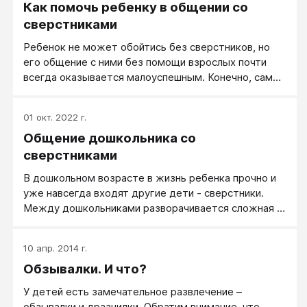
Как помочь ребенку в общении со
что у него плохие отношения с одноклассниками.
сверстниками
Ребенок не может обойтись без сверстников, но
его общение с ними без помощи взрослых почти
всегда оказывается малоуспешным. Конечно, самые
первые уроки общения даются в семье, но этим
нельзя ограничиваться. Иногда во взаимоотношения
01 окт. 2022 г.
с другими детьми необходимо вмешиваться
Общение дошкольника со
напрямую: ребенка нужно учить, как достойно
выходить из конфликтной ситуации, мириться,
сверстниками
различать допустимое и недопустимое
В дошкольном возрасте в жизнь ребенка прочно и
воздействие на агрессивного сверстника.
уже навсегда входят другие дети - сверстники.
Неподготовленность наших детей к социальным
Между дошкольниками разворачивается сложная и
коллизиям, впервые возникающим перед ними,
порой драматичная картина отношений. Они дружат,
очевидна.
ссорятся, мирятся, обижаются, ревнуют, помогают
10 апр. 2014 г.
друг другу, а иногда делают мелкие «пакости». Все
Обзывалки. И что?
эти отношения остро переживаются и несут массу
разнообразных эмоций. Эмоциональная
У детей есть замечательное развлечение –
напряженность и конфликтность в сфере детских
обзывалки и дразнилки. Обратим внимание, что