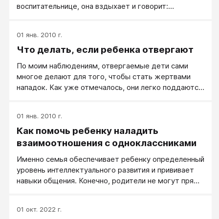
воспитательнице, она вздыхает и говорит:
«Разбирайтесь сами!»...
01 янв. 2010 г.
Что делать, если ребенка отвергают
По моим наблюдениям, отвергаемые дети сами
многое делают для того, чтобы стать жертвами
нападок. Как уже отмечалось, они легко поддаются
на провокации одноклассников, выдают
ожидаемые, часто неадекватные, реакции.
01 янв. 2010 г.
Как помочь ребенку наладить
взаимоотношения с одноклассниками
Именно семья обеспечивает ребенку определенный
уровень интеллектуального развития и прививает
навыки общения. Конечно, родители не могут прямо
воздействовать на ситуацию, сложившуюся в
коллективе. Но часто они раньше учителей
01 окт. 2022 г.
замечают, что их ребенку некомфортно в классе,