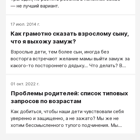
— не лучший вариант.
17 июл. 2014 г.
Как грамотно сказать взрослому сыну,
что я выхожу замуж?
Взрослые дети, тем более сын, иногда без
восторга встречают желание мамы выйти замуж за
какого-то постороннего дядьку... Что делать? В
статье приводятся примеры возможных
разговоров.
01 окт. 2022 г.
Проблемы родителей: список типовых
запросов по возрастам
Как добиться, чтобы наши дети чувствовали себя
уверенно и защищенно, а не зажато? Мы же не
хотим бессмысленного тупого подчинения. Мы
хотим лишь преподнести детям необходимые
правила, которые избавят нас от распостраненных