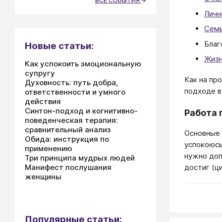
ВСЕ СОБЫТИЯ
Личн
Семь
Благ
Новые статьи:
Жизн
Как успокоить эмоциональную
супругу
Как на пр
Духовность: путь добра,
подходе в
ответственности и умного
действия
Синтон-подход и когнитивно-
Работа 
поведенческая терапия:
сравнительный анализ
Основные 
Обида: инструкция по
успокоюсь
применению
нужно доп
Три принципа мудрых людей
достиг (ц
Манифест послушания
женщины
Популярные статьи: