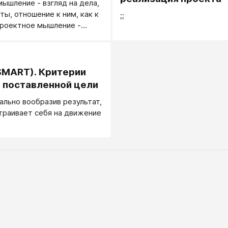
ышление - взгляд на дела,
яние интереса меняется,
ты, отношение к ним, как к
;;
ивно не изменилось ничего.
Проектное мышление -
е, чем мышление
.
MART). Критерии
 поставленной цели
ально вообразив результат,
траивает себя на движение