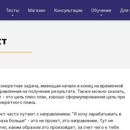
Тесты
Магазин
Консультации
Обучение
Для 
кт
ект - конкретная задача, имеющая начало и конец на временной
правленная на получение результата. Также можно сказать,
т - это цель плюс план, хорошо сформулированная цель при
онкретного плана.
кт часто путают с направлением. "Я хочу зарабатывать в
раза больше" - это не проект, это направление. Тут не
тно, каким образом это произойдет, за счет чего к тебе