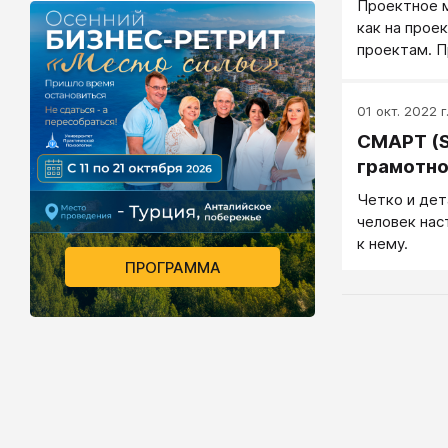
Проектное м
- его состо
как на проек
хотя объект
проектам. 
эффективне
шаблонное.
01 окт. 2022 г
СМАРТ (S
грамотно
Четко и дет
человек нас
к нему.
ПРОГРАММА