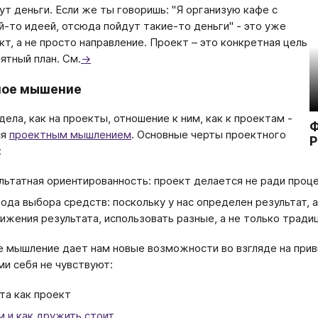
ут деньги. Если же ты говоришь: "Я организую кафе с
й-то идеей, отсюда пойдут такие-то деньги" - это уже
кт, а не просто направление. Проект – это конкретная цель
нятный план. См.
→
ное мышение
дела, как на проекты, отношение к ним, как к проектам -
Ф
ся
проектным мышлением
. Основные черты проектного
Р
:
льтатная ориентированность: проект делается не ради проце
ода выбора средств: поскольку у нас определен результат, 
ижения результата, использовать разные, а не только трад
 мышление дает нам новые возможности во взгляде на при
и себя не чувствуют:
та как проект
м и как дружить стоит