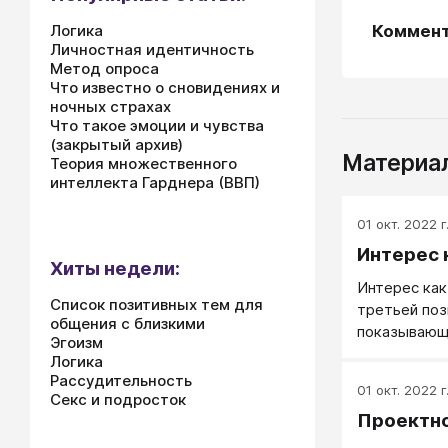
Коммен
Логика
Личностная идентичность
Метод опроса
Что известно о сновидениях и
ночных страхах
Что такое эмоции и чувства
(закрытый архив)
Материал
Теория множественного
интеллекта Гарднера (ВВП)
01 окт. 2022 г
Интерес 
Хиты недели:
Интерес как
Список позитивных тем для
третьей поз
общения с близкими
показывающ
Эгоизм
отношение к
Логика
к нашим цел
Рассудительность
01 окт. 2022 г
Интерес ка
Секс и подросток
Проектн
отличаться 
человек заг