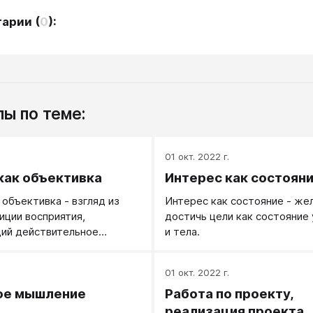
тарии
(
0
):
ы по теме:
.
01 окт. 2022 г.
как объективка
Интерес как состоян
 объективка - взгляд из
Интерес как состояние - же
иции восприятия,
достичь цели как состояние 
ий действительное
и тела.
акого-то дела или проекта
ям и личным ценностям.
.
01 окт. 2022 г.
к объективка может
ое мышление
Работа по проекту,
от интереса как состояния:
орелся чем-то, потом потух
реализация проекта