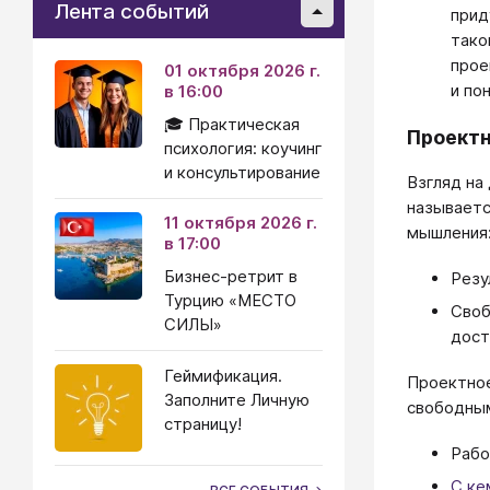
Лента событий
прид
тако
прое
01 октября 2026 г.
и по
в 16:00
🎓 Практическая
Проект
психология: коучинг
и консультирование
Взгляд на 
называет
11 октября 2026 г.
мышления
в 17:00
Бизнес-ретрит в
Резу
Турцию «МЕСТО
Своб
СИЛЫ»
дост
Геймификация.
Проектное
Заполните Личную
свободным
страницу!
Рабо
С ке