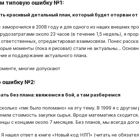
м типовую ошибку №1:
ть красивый детальный план, который будет оторван от
з заморочился в 2008 году и для одного из наших внешних пр
рудозатратами около 23 часов (в течение 1,5 недель), я про
 ответственных, отредактировал взаимосвязи. Понес расска
орые моменты (пока я рисовал) стали не актуальны… Основна
ние и поддержание актуального плана.
оменте, многие допускают
 ошибку №2:
ть без плана: ввяжемся в бой, а там разберемся
 сколько «пик было поломано» на эту тему. В 1999 я с друго
енили стоимость закупки сырья. Вроде математика сходится.
онцы с концами около 7 месяцев. Без планов, мы всегда дого
 Я нашел ответ в книге «Новый код НЛП» (читать не обязате