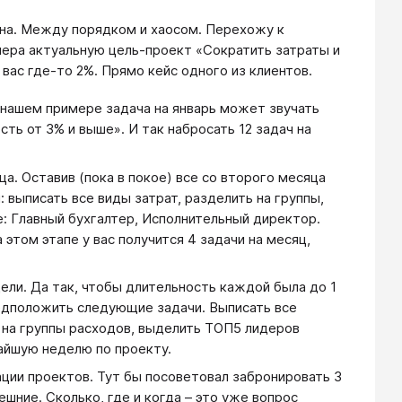
на. Между порядком и хаосом. Перехожу к
мера актуальную цель-проект «Сократить затраты и
 вас где-то 2%. Прямо кейс одного из клиентов.
 нашем примере задача на январь может звучать
сть от 3% и выше». И так набросать 12 задач на
а. Оставив (пока в покое) все со второго месяца
 выписать все виды затрат, разделить на группы,
: Главный бухгалтер, Исполнительный директор.
 этом этапе у вас получится 4 задачи на месяц,
дели. Да так, чтобы длительность каждой была до 1
едположить следующие задачи. Выписать все
ь на группы расходов, выделить ТОП5 лидеров
жайшую неделю по проекту.
ации проектов. Тут бы посоветовал забронировать 3
шние. Сколько, где и когда – это уже вопрос