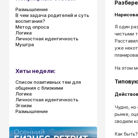
Разбере
Размышление
Нарисова
В чем задача родителей и суть
воспитания?
Я один ра
Метод опроса
Логика
чистыми т
Личностная идентичность
Расставил
Муштра
уже некот
планирова
На этом м
Хиты недели:
Типовую
Список позитивных тем для
общения с близкими
Логика
Действова
Личностная идентичность
Эгоизм
Чудно, но
Размышление
рынке, оц
сводили к
Как быть?