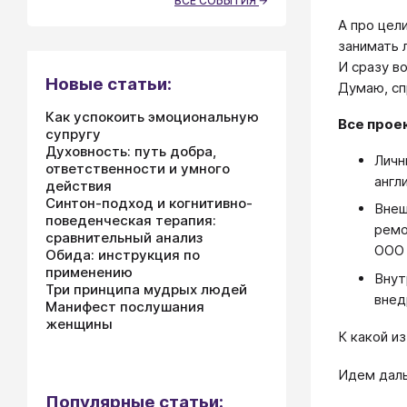
ВСЕ СОБЫТИЯ
А про цел
занимать 
И сразу в
Новые статьи:
Думаю, сп
Как успокоить эмоциональную
Все прое
супругу
Духовность: путь добра,
Личн
ответственности и умного
англ
действия
Синтон-подход и когнитивно-
Внеш
поведенческая терапия:
ремо
сравнительный анализ
ООО 
Обида: инструкция по
применению
Внут
Три принципа мудрых людей
внед
Манифест послушания
женщины
К какой и
Идем даль
Популярные статьи: