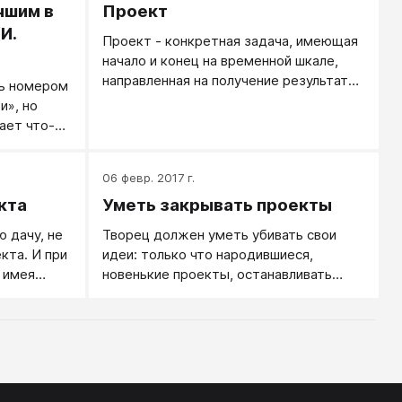
чшим в
Проект
И.
Проект - конкретная задача, имеющая
начало и конец на временной шкале,
направленная на получение результата.
ть номером
Также можно сказать, что проект - это
и», но
цель плюс план, хорошо
ает что-то
сформулированная цель при наличии
оренный
конкретного плана.
06 февр. 2017 г.
кта
Уметь закрывать проекты
 дачу, не
Творец должен уметь убивать свои
кта. И при
идеи: только что народившиеся,
 имея
новенькие проекты, останавливать
ят свою
мысли о том, что и как можно ещё
но
улучшить, развить.
льтат?