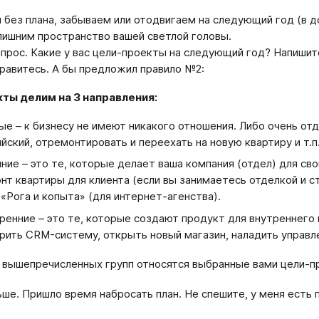
и без плана, забываем или отодвигаем на следующий год (в д
лишним пространство вашей светлой головы.
опрос. Какие у вас цели-проекты на следующий год? Напишит
равитесь. А бы предложил правило №2:
кты делим на 3 направления:
ые – к бизнесу не имеют никакого отношения. Либо очень от
ийский, отремонтировать и переехать на новую квартиру и т.п
ние – это те, которые делает ваша компания (отдел) для сво
нт квартиры для клиента (если вы занимаетесь отделкой и с
«Рога и копыта» (для интернет-агенства).
ренние – это те, которые создают продукт для внутреннего
рить CRM-систему, открыть новый магазин, наладить управл
з вышепречисленных групп относятся выбранные вами цели-
ше. Пришло время набросать план. Не спешите, у меня есть 