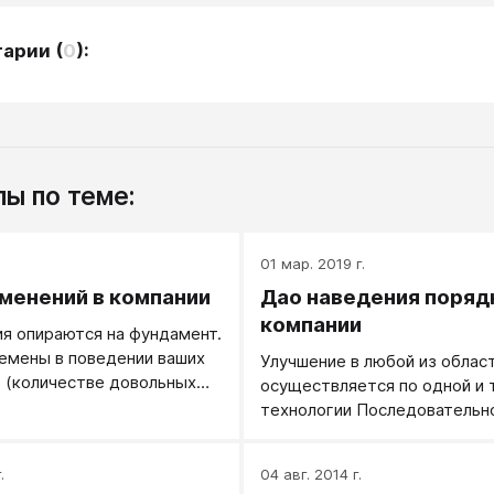
тарии
(
0
):
ы по теме:
.
01 мар. 2019 г.
зменений в компании
Дао наведения поряд
компании
я опираются на фундамент.
емены в поведении ваших
Улучшение в любой из облас
 (количестве довольных
осуществляется по одной и 
лиентоориентированности,
технологии Последовательно
его чека и т.п.) должны
простого к сложному.
обой серьезное основание.
.
04 авг. 2014 г.
ример.