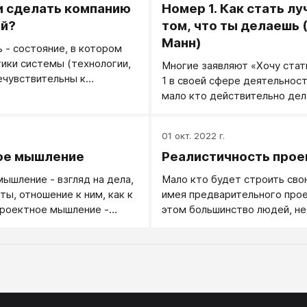
 сделать компанию
Номер 1. Как стать лу
ой?
том, что ты делаешь (
Манн)
 - состояние, в котором
ики системы (технологии,
Многие заявляют «Хочу ста
ечувствительны к
1 в своей сфере деятельност
ю дестабилизирующих
мало кто действительно дел
для этого, тем более в огов
срок.
.
01 окт. 2022 г.
ое мышление
Реалистичность прое
ышление - взгляд на дела,
Мало кто будет строить свою
ты, отношение к ним, как к
имея предварительного прое
Проектное мышление -
этом большинство людей, не
е, чем мышление
продуманного проекта, стро
жизнь. Насколько реалистич
надеяться на успешный резу