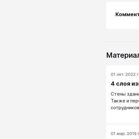
Коммен
Материал
01 окт. 2022 г
4 слоя и
Стены здани
Также и пер
сотрудников
клиентов, к
сумме средн
иметь под с
01 мар. 2019 г
Разберем п