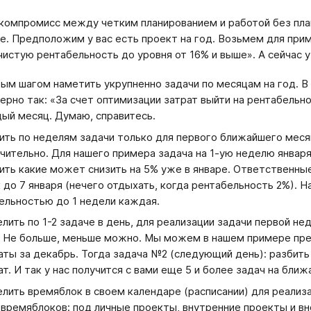
компромисс между четким планированием и работой без пла
е. Предположим у вас есть проект на год. Возьмем для при
чистую рентабельность до уровня от 16% и выше». А сейчас у
ым шагом наметить укрупненно задачи по месяцам на год. В
ерно так: «За счет оптимизации затрат выйти на рентабельно
ый месяц. Думаю, справитесь.
ить по неделям задачи только для первого ближайшего месяц
чительно. Для нашего примера задача на 1-ую неделю января:
ить какие может снизить на 5% уже в январе. Ответственные
 до 7 января (нечего отдыхать, когда рентабельность 2%). На
ельностью до 1 недели каждая.
лить по 1-2 задаче в день, для реализации задачи первой не
. Не больше, меньше можно. Мы можем в нашем примере пр
аты за декабрь. Тогда задача №2 (следующий день): разбит
ат. И так у нас получится с вами еще 5 и более задач на бли
лить времяблок в своем календаре (расписании) для реализ
 времяблоков: под личные проекты, внутренние проекты и вне