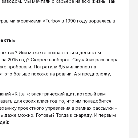
 заводом. Мы мечтали о карьере на всю жизнь. Так
ервыми жевачками «Turbo» в 1990 году ворвалась в
оекты»
е не так? Или можете похвастаться десятком
за 2015 год? Скорее наоборот. Случай из разговора
же пробовали. Потратили 6,5 миллионов на
т это больше похоже на реалии. А я предположу,
ний «Rittall»: электрический щит, который вам
авать для своих клиентов то, что им понадобится
механику проектного управления в рамках рассылки –
нь даже можно. Готовы? Тогда к снаряду. И первым
дей: