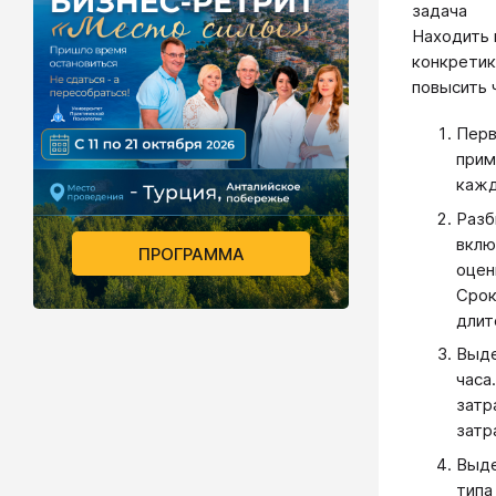
задача
Находить 
конкретик
повысить 
Перв
прим
кажд
Разб
вклю
ПРОГРАММА
оцен
Срок
длит
Выде
часа
затр
затр
Выде
типа