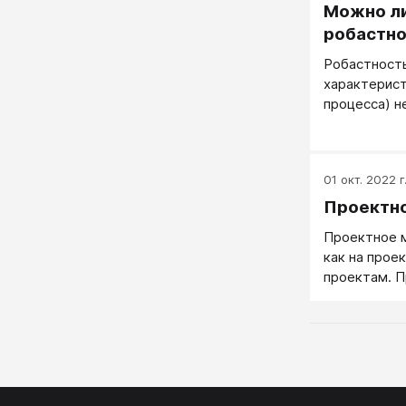
Можно ли
робастн
Робастность
характерист
процесса) н
воздействи
факторов.
01 окт. 2022 г
Проектн
Проектное м
как на проек
проектам. 
эффективне
шаблонное.