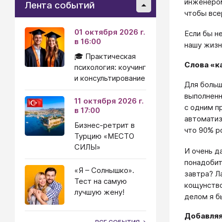
инженером
Лента событий
чтобы все
01 октября 2026 г.
Если бы н
в 16:00
нашу жизн
🎓 Практическая
Слова «к
психология: коучинг
и консультирование
Для больш
выполненн
11 октября 2026 г.
с одним п
в 17:00
автоматиз
Бизнес-ретрит в
что 90% р
Турцию «МЕСТО
СИЛЫ»
И очень д
понадобит
«Я – Солнышко».
завтра? Л
Тест на самую
кощунство
лучшую жену!
делом я б
Добавляя