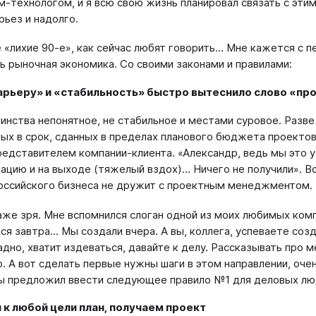
-технологом, и я всю свою жизнь планировал связать с этим
рьез и надолго.
е «лихие 90-е», как сейчас любят говорить… Мне кажется с п
ь рыночная экономика. Со своими законами и правилами:
арьеру» и «стабильность» быстро вытеснило слово «пр
инства непонятное, не стабильное и местами суровое. Разв
ых в срок, сданных в пределах планового бюджета проектов 
редставителем компании-клиента. «Александр, ведь мы это у
ацию и на выходе (тяжелый вздох)… Ничего не получили». Во
оссийского бизнеса не дружит с проектным менеджментом.
аже зря. Мне вспомнился слоган одной из моих любимых компа
ся завтра… Мы создали вчера. А вы, коллега, успеваете созд
адно, хватит издеваться, давайте к делу. Рассказывать про 
. А вот сделать первые нужны шаги в этом направлении, оче
ы предложил ввести следующее правило №1 для деловых лю
 к любой цели план, получаем проект