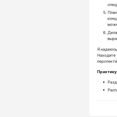
спец
План
конц
можн
Дела
выра
Я надеюсь
Находите 
перспекти
Практику
Разд
Распл