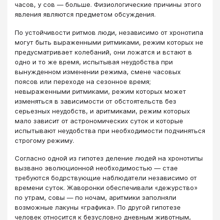
часов, у сов — больше. Физиологические причины этого
явления являются предметом обсуждения.
По устойчивости ритмов люди, независимо от хронотипа
могут быть выраженными ритмиками, режим которых не
предусматривает колебаний, они ложатся и встают в
одно и то же время, испытывая неудобства при
вынужденном изменении режима, смене часовых
поясов или переходе на сезонное время;
невыраженными ритмиками, режим которых может
изменяться в зависимости от обстоятельств без
серьезных неудобств, и аритмиками, режим которых
мало зависит от астрономических суток и которые
испытывают неудобства при необходимости подчиняться
строгому режиму.
Согласно одной из гипотез деление людей на хронотипы
вызвано эволюционной необходимостью — стае
требуются бодрствующие наблюдатели независимо от
времени суток. Жаворонки обеспечивали «дежурство»
по утрам, совы — по ночам, аритмики заполняли
возможные лакуны «графика». По другой гипотезе
человек относится к безусловно дневным животным,