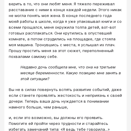
верить в то, что они любят меня. Я тяжело переживал
расставание с ними в конце каждой недели. Этого никак
не могла понять моя жена. В конце последнего года
моей работы в школе, когда я уже упаковывал книги и со
всеми прощался, меня окружила толпа детей, вот-вот
готовых расплакаться. Они крутились в опустевшей
комнате, а потом сгрудились на площадке, где стояла
моя машина. Тронувшись с места, я услышал их плач.
Прошу простить меня за этот сюжет, переполненный
похвалами самому себе.
Недавно дочь сообщила мне, что она на третьем
месяце беременности. Какую позицию мне занять в
этой ситуации?
Вы не в силах повернуть вспять развитие событий, даже
если станете проявлять жестокость и неприязнь к своей
дочери. Теперь ваша дочь нуждается в понимании
намного больше, чем раньше,
и, если это возможно, вы должны его проявить.
Помогите ей пройти через трудности и старайтесь
избегать замечаний типа: «Я ведь тебе говорила...»