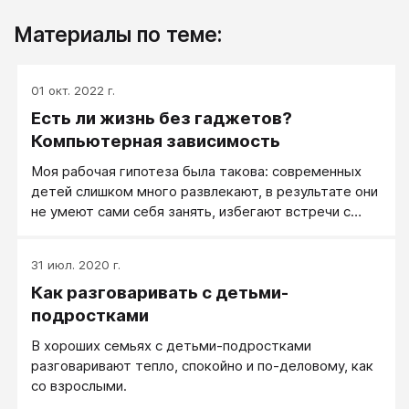
Материалы по теме:
01 окт. 2022 г.
Есть ли жизнь без гаджетов?
Компьютерная зависимость
Моя рабочая гипотеза была такова: современных
детей слишком много развлекают, в результате они
не умеют сами себя занять, избегают встречи с
самими собой, от чего, в свою очередь, своего
внутреннего мира совершенно не знают и даже
31 июл. 2020 г.
боятся. По условиям эксперимента участник
Как разговаривать с детьми-
соглашался провести восемь часов (непрерывно) в
одиночестве, сам с собой, не пользуясь никакими
подростками
средствами коммуникации (телефоном,
В хороших семьях с детьми-подростками
интернетом), не включая компьютер или другие
разговаривают тепло, спокойно и по-деловому, как
гаджеты, а также радио и телевизор. Все
со взрослыми.
остальные человеческие занятия — игра, чтение,