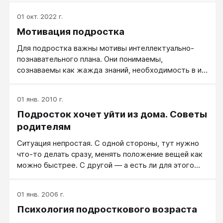
письмо, ремесло, рисование, лепка, пение,
музицирование, прогулки и т. д. — были разрешены.
01 окт. 2022 г.
Мотивация подростка
Для подростка важны мотивы интеллектуально-
познавательного плана. Они понимаемы,
сознаваемы как жажда знаний, необходимость в их
присвоении, стремление к расширению кругозора,
углублению, систематизации знаний. Это именно та
01 янв. 2010 г.
группа мотивов, которая соотносится со
Подросток хочет уйти из дома. Советы
специфически познавательной деятельностью, его
интеллектуальной потребностью, имеющей
родителям
положительный эмоциональный тон. Следуя таким
Ситуация непростая. С одной стороны, тут нужно
мотивам, учащийся настойчиво и увлеченно
что-то делать сразу, менять положение вещей как
работает с материалом, точнее, над решением
можно быстрее. С другой — а есть ли для этого
учебной задачи не считаясь с усталостью,
возможности? Есть ли у родителей рычаги влияния
временем, исключая другие побудители и
на ребенка, готовы ли они пользоваться своей
отвлекающие факторы.
01 янв. 2006 г.
властью?
Психология подросткового возраста