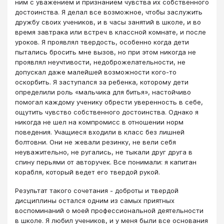
ним с уважением и признанием чувства их собственного
достоинства. Я делал все возможное, чтобы заслужить
дружбу своих учеников, и в часы занятий в школе, и во
время завтрака или встреч в классной комнате, и после
уроков. Я проявлял твердость, особенно когда дети
пытались бросить мне вызов, но при этом никогда не
проявлял неучтивости, недоброжелательности, не
допускал даже малейшей возможности кого-то
оскорбить. Я заступался за ребенка, которому дети
определили роль «мальчика для битья», настойчиво
помогал каждому ученику обрести уверенность в себе,
ощутить чувство собственного достоинства. Однако я
никогда не шел на компромисс в отношении норм
поведения. Учащиеся входили в класс без лишней
болтовни. Они не жевали резинку, не вели себя
неуважительно, не ругались, не тыкали друг друга в
спину перьями от авторучек. Все понимали: я капитан
корабля, который ведет его твердой рукой.
Результат такого сочетания - доброты и твердой
дисциплины остался одним из самых приятных
воспоминаний о моей профессиональной деятельности
в школе. Я любил учеников, и у меня были все основания