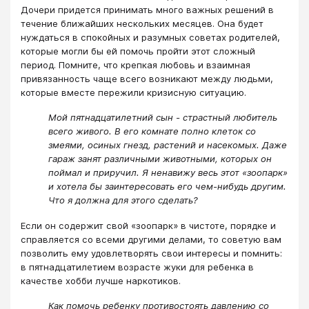
Дочери придется принимать много важных решений в
течение ближайших нескольких месяцев. Она будет
нуждаться в спокойных и разумных советах родителей,
которые могли бы ей помочь пройти этот сложный
период. Помните, что крепкая любовь и взаимная
привязанность чаще всего возникают между людьми,
которые вместе пережили кризисную ситуацию.
Мой пятнадцатилетний сын - страстный любитель
всего живого. В его комнате полно клеток со
змеями, осиных гнезд, растений и насекомых. Даже
гараж занят различными животными, которых он
поймал и приручил. Я ненавижу весь этот «зоопарк»
и хотела бы заинтересовать его чем-нибудь другим.
Что я должна для этого сделать?
Если он содержит свой «зоопарк» в чистоте, порядке и
справляется со всеми другими делами, то советую вам
позволить ему удовлетворять свои интересы и помнить:
в пятнадцатилетием возрасте жуки для ребенка в
качестве хобби лучше наркотиков.
Как помочь ребенку противостоять давлению со