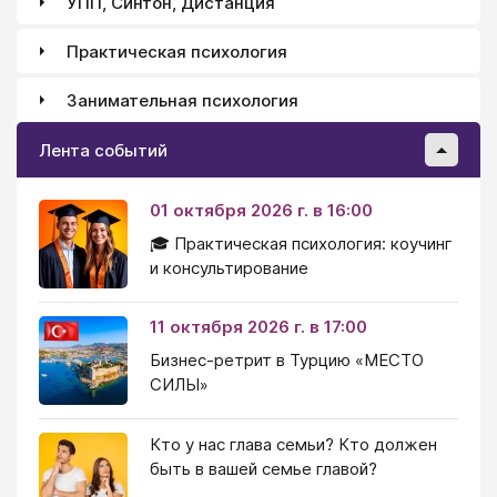
УПП, Синтон, Дистанция
свою ситуацию. Посмотрите теперь на свою жизнь
как такой свободный человек и начните снова и
Практическая психология
снова обращаться к самому себе со следующими
словами...
Занимательная психология
Лента событий
01 октября 2026 г. в 16:00
🎓 Практическая психология: коучинг
и консультирование
11 октября 2026 г. в 17:00
Бизнес-ретрит в Турцию «МЕСТО
СИЛЫ»
Кто у нас глава семьи? Кто должен
быть в вашей семье главой?