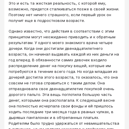
Это и есть та жесткая реальность, с которой ему,
возможно, придется сталкиваться позже в своей жизни.
Поэтому нет ничего страшного, если первый урок он
получит еще в подростковом возрасте.
Однако известно, что действия в соответствии с этим
принципом могут неожиданно приводить и к обратным
результатам. У одного моего знакомого врача четыре
дочери. Когда они достигали двенадцатилетнего
возраста, он начинал выдавать каждой из них деньги на
год вперед. В обязанности самих девочек входило
распределение денег на покупку вещей, которые им
потребуются в течение всего года. Но когда младшая из
дочерей достигла этого возраста, то оказалось, что она
совсем не готова справиться с таким делом. Она
отпраздновала свое двенадцатилетие покупкой очень
дорогого пальто. Эта вещь поглотила большую часть
денег, которыми она располагала. К следующей весне
она полностью исчерпала свои фонды и ей пришлось
ходить последние три месяца года в рваных чулках, в
дырявых панталонах и в обтрепанных платьях.
Родителям было трудно удержаться от невмешательства
в ситуацию, но им хватило мужества и стойкости дать