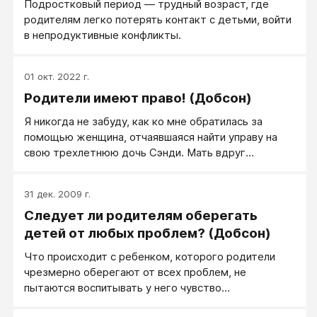
Подростковый период — трудный возраст, где
родителям легко потерять контакт с детьми, войти
в непродуктивные конфликты.
01 окт. 2022 г.
Родители имеют право! (Добсон)
Я никогда не забуду, как ко мне обратилась за
помощью женщина, отчаявшаяся найти управу на
свою трехлетнюю дочь Сэнди. Мать вдруг
почувствовала, что она безнадежно проиграла в
борьбе характеров своей крохотной дочурке,
31 дек. 2009 г.
превратившейся в тирана и диктатора. Накануне
Следует ли родителям оберегать
нашей беседы произошел эпизод, весьма типичный
по приемам, которые пускала в ход Сэнди, когда
детей от любых проблем? (Добсон)
хотела добиться своего. Мама (будем называть ее
Что происходит с ребенком, которого родители
здесь миссис Никольс) уложила дочь в постель для
чрезмерно оберегают от всех проблем, не
дневного отдыха, хотя знала, что девочка вряд ли
пытаются воспитывать у него чувство
захочет спать. В привычки же Сэнди не входило
ответственности, не возлагают на него посильных
делать что-либо против своей воли, и дневной