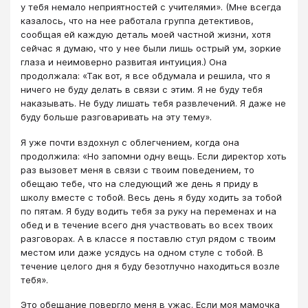
у тебя немало неприятностей с учителями». (Мне всегда
казалось, что на нее работала группа детективов,
сообщая ей каждую деталь моей частной жизни, хотя
сейчас я думаю, что у нее были лишь острый ум, зоркие
глаза и неимоверно развитая интуиция.) Она
продолжала: «Так вот, я все обдумала и решила, что я
ничего не буду делать в связи с этим. Я не буду тебя
наказывать. Не буду лишать тебя развлечений. Я даже не
буду больше разговаривать на эту тему».
Я уже почти вздохнул с облегчением, когда она
продолжила: «Но запомни одну вещь. Если директор хоть
раз вызовет меня в связи с твоим поведением, то
обещаю тебе, что на следующий же день я приду в
школу вместе с тобой. Весь день я буду ходить за тобой
по пятам. Я буду водить тебя за руку на переменах и на
обед и в течение всего дня участвовать во всех твоих
разговорах. А в классе я поставлю стул рядом с твоим
местом или даже усядусь на одном стуле с тобой. В
течение целого дня я буду безотлучно находиться возле
тебя».
Это обещание повергло меня в ужас. Если моя мамочка