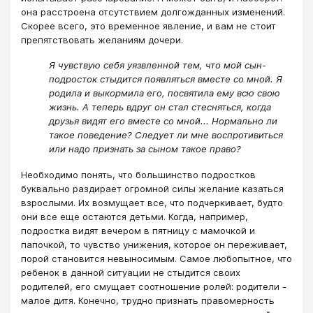
она расстроена отсутствием долгожданных изменений.
Скорее всего, это временное явление, и вам не стоит
препятствовать желаниям дочери.
Я чувствую себя уязвленной тем, что мой сын-
подросток стыдится появляться вместе со мной. Я
родила и выкормила его, посвятила ему всю свою
жизнь. А теперь вдруг он стал стесняться, когда
друзья видят его вместе со мной... Нормально ли
такое поведение? Следует ли мне воспротивиться
или надо признать за сыном такое право?
Необходимо понять, что большинство подростков
буквально раздирает огромной силы желание казаться
взрослыми. Их возмущает все, что подчеркивает, будто
они все еще остаются детьми. Когда, например,
подростка видят вечером в пятницу с мамочкой и
папочкой, то чувство унижения, которое он переживает,
порой становится невыносимым. Самое любопытное, что
ребенок в данной ситуации не стыдится своих
родителей, его смущает соотношение ролей: родители -
малое дитя. Конечно, трудно признать правомерность