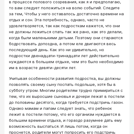
в процессе полового созревания, как я и предполагаю,
то вам следует положиться на волю событий. Следите
за тем, Чтобы у него оставалось достаточно времени на
отдых и сон. Эта потребность, однако, часто не
удовлетворяется, так как подросткам кажется, что они
не должны ложиться спать так же рано, как это делали,
когда были маленькими детьми. Поэтому они стараются
бодрствовать допоздна, а потом еле двигаются весь
последующий день. Как это ни удивительно, но
подростки двенадцати-тринадцати лет действительно
нуждаются в большем отдыхе, чем это было необходимо
им в возрасте девяти-десяти лет.
Учитывая особенности развития подростка, вы должны
позволять своему сыну поспать подольше, хотя бы в
субботу утром. Многим родителям трудно примириться с
тем, что их выросшие сыновья и дочери лежат в постели
до половины десятого, когда требуется подстричь газон.
Однако мамам и папам следует знать, что ребенок
лежит в постели потому, что его организм нуждается в
большем времени отдыха, и гораздо разумнее дать ему
возможность выспаться. И лишь потом, когда он
проснется, родители могут попросить его подстричь