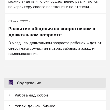
можно видеть, что они существенно различаются
со взрослым. Родители иногда не подозревают о
по характеру своего поведения и по степени
той широкой гамме чувств и отношений, которую
трудностей, которые они создают для
переживают их дети, и, естественно, не придают
окружающих. Одни из них постоянно дерутся, и
особого значения детской дружбе, ссорам, обидам.
01 окт. 2022 г.
приходится все время призывать их к порядку,
Развитие общения со сверстником в
другие всеми силами стремятся привлечь к себе
внимание и выглядеть «хорошими», третьи прячутся
дошкольном возрасте
от посторонних глаз и избегают всяких контактов.
В младшем дошкольном возрасте ребенок ждет от
сверстника соучастия в своих забавах и жаждет
самовыражения.
Содержание
Работа над собой
Успех, деньги, бизнес