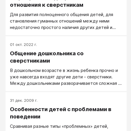
отношения к сверстникам
Для развития полноценного общения детей, для
становления гуманных отношений между ними
недостаточно простого наличия других детей и
игрушек. Сам по себе опыт посещения детского
сада или яслей не дает существенной «прибавки» к
01 окт. 2022 г.
социальному развитию детей.
Общение дошкольника со
сверстниками
В дошкольном возрасте в жизнь ребенка прочно и
уже навсегда входят другие дети - сверстники.
Между дошкольниками разворачивается сложная и
порой драматичная картина отношений. Они дружат,
ссорятся, мирятся, обижаются, ревнуют, помогают
31 дек. 2009 г.
друг другу, а иногда делают мелкие «пакости». Все
Особенности детей с проблемами в
эти отношения остро переживаются и несут массу
разнообразных эмоций. Эмоциональная
поведении
напряженность и конфликтность в сфере детских
Сравнивая разные типы «проблемных» детей,
отношений значительно выше, чем в сфере общения