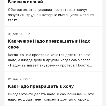
Блоки желаний
Обстоятельства, условия, при которых «хочу»
запустить трудно и которые имеющиеся желания
гасят.
31 дек. 2005 г.
Как чужое Надо превращать в Надо
свое
Когда-то нам просто не хочется делать то, что
надо, а иногда дело в другом, когда само слово
«Надо» вызывает внутренний протест. Просто
встречаемся — все здорово, а вот если
договариваемся съехаться и распределяем
01 янв. 2006 г.
обязанности — все, чувства пропадают... Ситуация,
Как Надо превращать в Хочу
знакомая многим, и с этим нужно разобраться.
Иногда что-то делать надо, и сам понимаешь, что
надо, но душа тянет совсем в другую сторону.