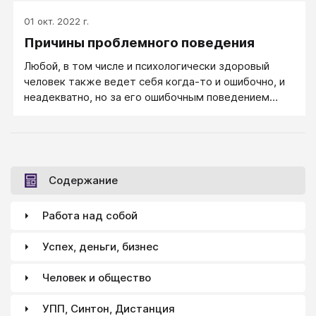
01 окт. 2022 г.
Причины проблемного поведения
Любой, в том числе и психологически здоровый
человек также ведет себя когда-то и ошибочно, и
неадекватно, но за его ошибочным поведением
чаще стоят такие причины как: случайность, плохое
самочувствие, некомпетентность (отсутствие
нужных знаний и умений), невоспитанность, иногда
ошибочные жизненные стратегии, например
избегание неудачи. (См.→) Если же за его
Содержание
поведением мы можем разглядеть борьбу за
власть, месть, привлечение внимания и страх
Работа над собой
неудачи, то в этом случае мы начинаем говорить о
его психологических проблемах, о его проблемном
Успех, деньги, бизнес
поведении и проблемных динамиках.
Человек и общество
УПП, Синтон, Дистанция