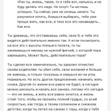
«Раз ты, жизнь, такая, то я тебе вот, напьюсь и не
буду делать что надо. Не хочу!» Ты мстишь
успешно. Ты сейчас уже не хочешь ничего. Ты
разучился хотеть, боишься выбирать, тебе уже
проще жить, как все, и тихо все это ненавидеть…
Как все.
Ты думаешь, что отстаиваешь себя, свое Я, и тебе это
видится действительно именно так. А если посмотреть
на все это с высоты птичьего полета, то ты
занимаешься никому не нужной фигней, с которой пора
завязывать. Может быть, действительно пора?
Ты сделал все замечательно, ты здорово отомстил
своим родителям: ты убил себя, свои желания и больше
не живешь, а только тоскуешь и злишься из-за угла.
Нормально. Но есть другое предложение: начинать жить
снова. Другой-то жизни все равно не будет, а сегодня
можно рискнуть и начать все заново, потому что сегодня
— это не жизнь, а жить все равно хочется, и жизнь
стоит того, чтобы ее прожить полной грудью, со всей
скоростью, как тогда, в твоем солнечном и снежном
детстве, когда ты летел на санках с горы, когда у тебя