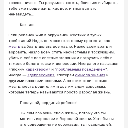
хочешь ничего. Ты разучился хотеть, боишься выбирать,
тебе уже проще жить, как все, и тихо все это
ненавидеть...
Как все.
Если ребенок жил в окружении жестких и тупых
требований Надо, он может как форму протеста, как
месть
выбрать делать все назло. Назло всем врать и
воровать, назло всем стать несчастным и тоскующим,
убить в себе все светлые желания и погрузить себя в
тяжелое болото тоски и депрессии. Иногда это называют
«плохим
характером»
и "
проблемным поведением
",
иногда —
«депрессией»
, «потерей
смысла жизни»
и
другими важными словами. А за этим стоит только
месть: месть родителям и другим злым взрослым,
которые теперь называются просто Взрослая жизнь.
Послушай, сердитый ребенок!
Ты сам ломаешь свою жизнь, потому что ты
мстишь взрослым и Взрослой жизни. Хотя бы ты
это совершенно не осознавал, ты говоришь ей: