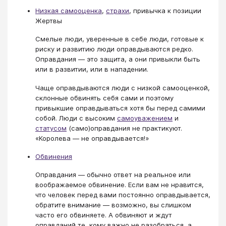
Низкая самооценка
,
страхи
, привычка к позиции
Жертвы
Смелые люди, уверенные в себе люди, готовые к
риску и развитию люди оправдываются редко.
Оправдания — это защита, а они привыкли быть
или в развитии, или в нападении.
Чаще оправдываются люди с низкой самооценкой,
склонные обвинять себя сами и поэтому
привыкшие оправдываться хотя бы перед самими
собой. Люди с высоким
самоуважением
и
статусом
(само)оправдания не практикуют.
«Королева — не оправдывается!»
Обвинения
Оправдания — обычно ответ на реальное или
воображаемое обвинение. Если вам не нравится,
что человек перед вами постоянно оправдывается,
обратите внимание — возможно, вы слишком
часто его обвиняете. А обвиняют и ждут
оправданий те, кому важно не разобраться, а