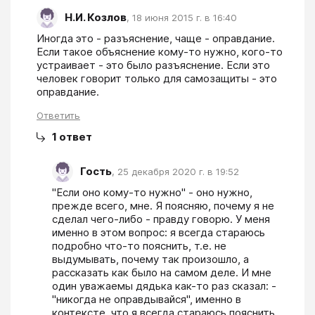
Н.И. Козлов
,
18 июня 2015 г. в 16:40
Иногда это - разъяснение, чаще - оправдание. 
Если такое объяснение кому-то нужно, кого-то 
устраивает - это было разъяснение. Если это 
человек говорит только для самозащиты - это 
оправдание.
Ответить
1
ответ
Гость
,
25 декабря 2020 г. в 19:52
"Если оно кому-то нужно" - оно нужно, 
прежде всего, мне. Я поясняю, почему я не 
сделал чего-либо - правду говорю. У меня 
именно в этом вопрос: я всегда стараюсь 
подробно что-то пояснить, т.е. не 
выдумывать, почему так произошло, а 
рассказать как было на самом деле. И мне 
один уважаемы дядька как-то раз сказал: - 
"никогда не оправдывайся", именно в 
контексте, что я всегда стараюсь пояснить, 